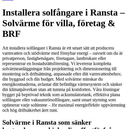
Installera solfångare i Ransta –
Solvärme för villa, företag &
BRF
Att installera solfångare i Ransta är ett smart sätt att producera
varmvatten och stödvärme med förnybar energi – oavsett om du är
privatperson, fastighetsägare, företagare, lantbrukare eller
representerar en bostadsrättsförening. Vi levererar kompletta
solvärmeanläggningar från projektering och dimensionering till
montering och driftsättning, anpassade efter ditt varmvattenbehov,
din byggnad och din budget. Med solvärme minskar du
energikostnaderna, avlastar ditt befintliga värmesystem och sänker
din klimatpåverkan utan att tumma på komforten. Våra lösningar
bygger på beprövad teknik som ackumulatortank, effektiva plana
solfångare eller vakuumrörsolfångare, samt smart styrning som
optimerar varje soltimme – för maximal energieffektiv uppvärmning
och hög driftsäkerhet året runt.
Solvärme i Ransta som sänker