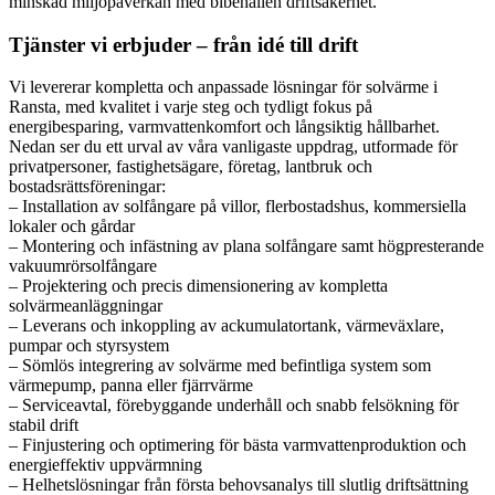
minskad miljöpåverkan med bibehållen driftsäkerhet.
Tjänster vi erbjuder – från idé till drift
Vi levererar kompletta och anpassade lösningar för solvärme i
Ransta, med kvalitet i varje steg och tydligt fokus på
energibesparing, varmvattenkomfort och långsiktig hållbarhet.
Nedan ser du ett urval av våra vanligaste uppdrag, utformade för
privatpersoner, fastighetsägare, företag, lantbruk och
bostadsrättsföreningar:
– Installation av solfångare på villor, flerbostadshus, kommersiella
lokaler och gårdar
– Montering och infästning av plana solfångare samt högpresterande
vakuumrörsolfångare
– Projektering och precis dimensionering av kompletta
solvärmeanläggningar
– Leverans och inkoppling av ackumulatortank, värmeväxlare,
pumpar och styrsystem
– Sömlös integrering av solvärme med befintliga system som
värmepump, panna eller fjärrvärme
– Serviceavtal, förebyggande underhåll och snabb felsökning för
stabil drift
– Finjustering och optimering för bästa varmvattenproduktion och
energieffektiv uppvärmning
– Helhetslösningar från första behovsanalys till slutlig driftsättning