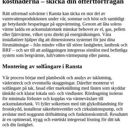
kostnaderna – skicka din offertförfrågan
Rätt utformad solvärme i Ransta kan täcka en stor del av
varmvattenproduktionen under vår, sommar och höst och samtidigt
ge betydande besparingar på uppvärmning. Genom att låta solens
värme ladda en ackumulatortank minskar behovet av el, gas, pellets
eller fjärrvärme, vilket syns direkt på energiräkningen. Våra
installatörer hjälper dig att dimensionera systemet för just dina
förutsättningar – från mindre villor till större fastigheter, lantbruk och
BRF – och ser till att anläggningen integreras sömlöst med befintliga
system som bergvärme, luft/vatten-värmepump eller panna.
Montering av solfångare i Ransta
Vår process börjar med platsbesök och analys av taklutning,
väderstreck och eventuella skuggningar. Därefter monterar vi
solfångare på tak, fasad eller markställning med fästen som skyddar
tätskikt och klarar lokala snö- och vindlaster. Rördragning isoleras
för minimala förluster och kopplas via värmeväxlare till
ackumulatortank. Vi fyller solkretsen med rätt glykolblandning för
frostskydd, installerar säkerhetsventiler och cirkulationspump, och
avslutar med noggrann driftsättning och funktionskontroll. Resultatet
är en optimerad, trygg och estetiskt integrerad lösning för ditt tak
och din fastighet.