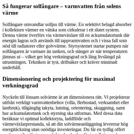
Så fungerar solfångare – varmvatten från solens
värme
Solfångare omvandlar solljus till värme. En selektivt belagd absorber
i kollektorn värmer en vätska som cirkulerar i ett slutet system.
Denna värme överförs via värmeväxlare till en ackumulatortank där
energin lagras och används till tappvarmvatten och i vissa fall som
stöd till radiatorer eller golvvärme. Styrsystemet startar pumpen när
solfångaren är varmare än tanken, och stänger av när temperaturen
jämnas ut – vilket ger hög verkningsgrad och lång livslängd på
utrustningen. Tekniken är tyst, driftsäker och kräver minimalt
underhåll.
Dimensionering och projektering för maximal
verkningsgrad
Nyckeln till lönsam solvärme är att dimensionera rätt. Vi projekterar
utifrån verkligt varmvattenbehov (villa, flerbostad, verksamhet eller
lantbruk), tillgänglig takyta, lutning, orientering, skuggning, samt
hur ackumulatortank och styrning ska utformas. Med dessa data
beräknar vi optimal kollektoryta, laddflöde och
värmeväxlarprestanda, så att din solvärmeanläggning levererar hög
energitäckning utan onödiga investeringar. Du får en tydlig offert