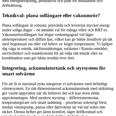
med energiberäkning, produktval och plan för installation och
driftsättning.
Teknikval: plana solfångare eller vakuumrör?
Plana solfångare är robusta, prisvärda och levererar mycket energi
under soliga dagar – ett utmärkt val för många villor och BRF:er.
Vakuumrörsolfångare har högre verkningsgrad vid lägre
utetemperaturer och diffust ljus, vilket kan ge bättre årsutbyte på tak
med begränsad yta eller vid behov av högre temperaturer. Vi hjälper
dig väga in estetik, takförutsättningar, snölaster i Ransta-området,
servicebehov och totalekonomi för att välja rätt teknik eller en
kombination som ger bästa resultat över året.
Integrering, ackumulatortank och styrsystem för
smart solvärme
För att få ut maximal nytta integrerar vi solvärmen med befintligt
värmesystem. En rätt dimensionerad ackumulatortank med skiktning
ger varmt tappvatten när du behöver det och kan även stötta
uppvärmningen. Med modern styrning – differenstermostat,
temperaturgivare och smart laddning – prioriteras solenergi först,
medan värmepump, panna eller fjärrvärme tar vid när solen inte
räcker. Denna helhet ger jämn komfort, lägre driftkostnad och