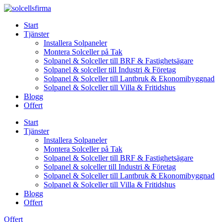
Skip
to
Start
content
Tjänster
Installera Solpaneler
Montera Solceller på Tak
Solpanel & Solceller till BRF & Fastighetsägare
Solpanel & solceller till Industri & Företag
Solpanel & Solceller till Lantbruk & Ekonomibyggnad
Solpanel & Solceller till Villa & Fritidshus
Blogg
Offert
Start
Tjänster
Installera Solpaneler
Montera Solceller på Tak
Solpanel & Solceller till BRF & Fastighetsägare
Solpanel & solceller till Industri & Företag
Solpanel & Solceller till Lantbruk & Ekonomibyggnad
Solpanel & Solceller till Villa & Fritidshus
Blogg
Offert
Offert