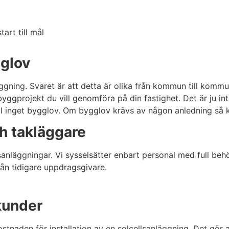
art till mål
gglov
äggning. Svaret är att detta är olika från kommun till komm
projekt du vill genomföra på din fastighet. Det är ju inte 
 fall inget bygglov. Om bygglov krävs av någon anledning så
ch takläggare
lsanläggningar. Vi sysselsätter enbart personal med full beh
rån tidigare uppdragsgivare.
tkunder
stnaden för installation av en solcellsanläggning. Det gör 