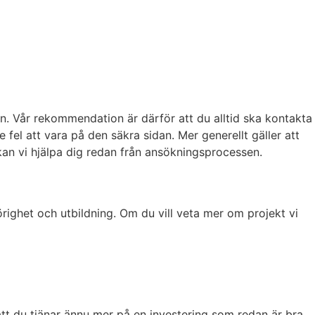
un. Vår rekommendation är därför att du alltid ska kontakta
fel att vara på den säkra sidan. Mer generellt gäller att
 kan vi hjälpa dig redan från ansökningsprocessen.
örighet och utbildning. Om du vill veta mer om projekt vi
att du tjänar ännu mer på en investering som redan är bra.