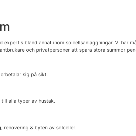
lm
 expertis bland annat inom solcellsanläggningar. Vi har mån
lantbrukare och privatpersoner att spara stora summor penga
erbetalar sig på sikt.
ill alla typer av hustak.
, renovering & byten av solceller.