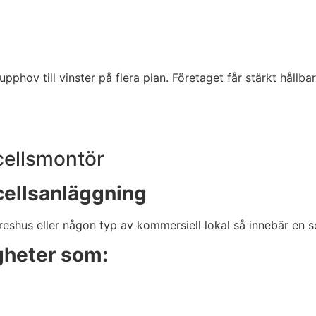
pphov till vinster på flera plan. Företaget får stärkt hållba
lcellsmontör
cellsanläggning
yreshus eller någon typ av kommersiell lokal så innebär en s
igheter som: