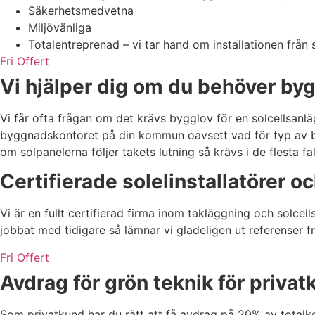
Säkerhetsmedvetna
Miljövänliga
Totalentreprenad – vi tar hand om installationen från st
Fri Offert
Vi hjälper dig om du behöver by
Vi får ofta frågan om det krävs bygglov för en solcellsanl
byggnadskontoret på din kommun oavsett vad för typ av bygg
om solpanelerna följer takets lutning så krävs i de flesta
Certifierade solelinstallatörer o
Vi är en fullt certifierad firma inom takläggning och solcel
jobbat med tidigare så lämnar vi gladeligen ut referenser f
Fri Offert
Avdrag för grön teknik för priva
Som privatkund har du rätt att få avdrag på 20% av totalko