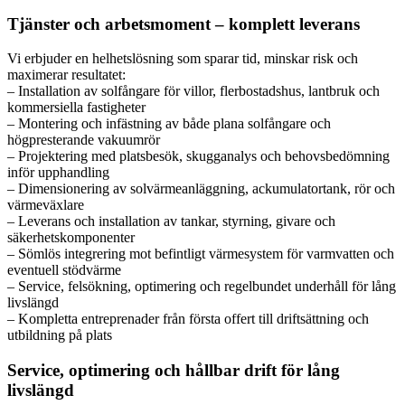
Tjänster och arbetsmoment – komplett leverans
Vi erbjuder en helhetslösning som sparar tid, minskar risk och
maximerar resultatet:
– Installation av solfångare för villor, flerbostadshus, lantbruk och
kommersiella fastigheter
– Montering och infästning av både plana solfångare och
högpresterande vakuumrör
– Projektering med platsbesök, skugganalys och behovsbedömning
inför upphandling
– Dimensionering av solvärmeanläggning, ackumulatortank, rör och
värmeväxlare
– Leverans och installation av tankar, styrning, givare och
säkerhetskomponenter
– Sömlös integrering mot befintligt värmesystem för varmvatten och
eventuell stödvärme
– Service, felsökning, optimering och regelbundet underhåll för lång
livslängd
– Kompletta entreprenader från första offert till driftsättning och
utbildning på plats
Service, optimering och hållbar drift för lång
livslängd