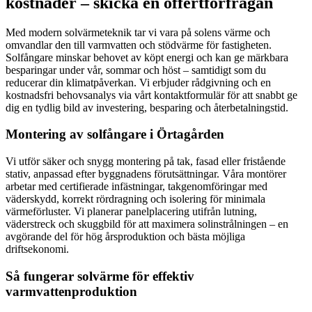
kostnader – skicka en offertförfrågan
Med modern solvärmeteknik tar vi vara på solens värme och
omvandlar den till varmvatten och stödvärme för fastigheten.
Solfångare minskar behovet av köpt energi och kan ge märkbara
besparingar under vår, sommar och höst – samtidigt som du
reducerar din klimatpåverkan. Vi erbjuder rådgivning och en
kostnadsfri behovsanalys via vårt kontaktformulär för att snabbt ge
dig en tydlig bild av investering, besparing och återbetalningstid.
Montering av solfångare i Örtagården
Vi utför säker och snygg montering på tak, fasad eller fristående
stativ, anpassad efter byggnadens förutsättningar. Våra montörer
arbetar med certifierade infästningar, takgenomföringar med
väderskydd, korrekt rördragning och isolering för minimala
värmeförluster. Vi planerar panelplacering utifrån lutning,
väderstreck och skuggbild för att maximera solinstrålningen – en
avgörande del för hög årsproduktion och bästa möjliga
driftsekonomi.
Så fungerar solvärme för effektiv
varmvattenproduktion