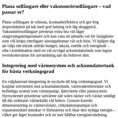
Plana solfångare eller vakuumrörsolfångare – vad
passar er?
Plana solfångare är robusta, kostnadseffektiva och ger hög
årsproduktion på tak med god lutning och låg skuggnivå.
Vakuumrörsolfångare presterar extra bra vid lägre
omgivningstemperaturer och kan vara ett utmärkt val för fastigheter
som vill knipa ytterligare säsongstimmar vår och höst. Vi hjälper dig
att välja rätt teknik utifrån budget, takyta, estetik och energimål –
ofta i kombination med en väl avvägd ackumulatortank som lagrar
överskottsvärme för användning när du behöver den.
Integrering med värmesystem och ackumulatortank
för bästa verkningsgrad
En välplanerad integrering är nyckeln till hög verkningsgrad. Vi
kopplar solvärmen mot ackumulatortank, varmvattenberedare och
befintliga system som värmepump, fjärrvärme eller pannsystem.
Styrsystemet prioriterar solvärme när solen skiner och växlar smidigt
till din ordinarie värmekälla vid behov. Genom korrekt
dimensionering av värmeväxlare, cirkulationspumpar och
expansionskärl minskar vi förlusterna och ökar den nyttiga energin –
vilket ger lägre kostnader och en mer hållbar energianvändning.