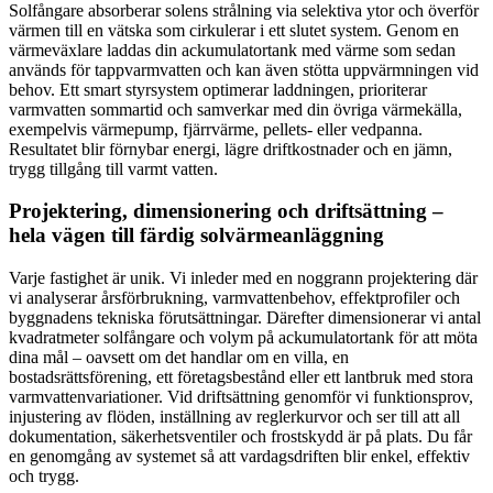
Solfångare absorberar solens strålning via selektiva ytor och överför
värmen till en vätska som cirkulerar i ett slutet system. Genom en
värmeväxlare laddas din ackumulatortank med värme som sedan
används för tappvarmvatten och kan även stötta uppvärmningen vid
behov. Ett smart styrsystem optimerar laddningen, prioriterar
varmvatten sommartid och samverkar med din övriga värmekälla,
exempelvis värmepump, fjärrvärme, pellets- eller vedpanna.
Resultatet blir förnybar energi, lägre driftkostnader och en jämn,
trygg tillgång till varmt vatten.
Projektering, dimensionering och driftsättning –
hela vägen till färdig solvärmeanläggning
Varje fastighet är unik. Vi inleder med en noggrann projektering där
vi analyserar årsförbrukning, varmvattenbehov, effektprofiler och
byggnadens tekniska förutsättningar. Därefter dimensionerar vi antal
kvadratmeter solfångare och volym på ackumulatortank för att möta
dina mål – oavsett om det handlar om en villa, en
bostadsrättsförening, ett företagsbestånd eller ett lantbruk med stora
varmvattenvariationer. Vid driftsättning genomför vi funktionsprov,
injustering av flöden, inställning av reglerkurvor och ser till att all
dokumentation, säkerhetsventiler och frostskydd är på plats. Du får
en genomgång av systemet så att vardagsdriften blir enkel, effektiv
och trygg.