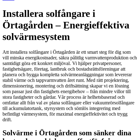
Installera solfångare i
Örtagården – Energieffektiva
solvärmesystem
Att installera solfångare i Örtagården är ett smart steg för dig som
vill minska energikostnader, säkra pålitlig varmvattenproduktion och
samtidigt göra ett konkret miljöval. Vi hjälper privatpersoner,
fastighetsägare, företag, lantbruk och bostadsrättsföreningar att
planera och bygga kompletta solvärmeanläggningar som levererar
stabil värme och tappvarmvatten året runt. Med rätt projektering,
dimensionering, montering och driftsättning skapar vi en lösning
som passar just din fastighets energibehov – från mindre villor till
stora fastigheter och gårdar. Vår process är helhetsbaserad och
omfattar allt från val av plana solfångare eller vakuumrörsolfångare
till ackumulatortank, styrsystem och sömlös integrering med
befintligt värmesystem, för maximal energieffektivitet och trygg
drift.
Solvärme i Örtagården som sänker dina