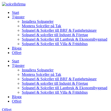
Skip
to
Start
content
Tjänster
Installera Solpaneler
Montera Solceller på Tak
Solpanel & Solceller till BRF & Fastighetsägare
Solpanel & solceller till Industri & Företag
Solpanel & Solceller till Lantbruk & Ekonomibyggnad
Solpanel & Solceller till Villa & Fritidshus
Blogg
Offert
Start
Tjänster
Installera Solpaneler
Montera Solceller på Tak
Solpanel & Solceller till BRF & Fastighetsägare
Solpanel & solceller till Industri & Företag
Solpanel & Solceller till Lantbruk & Ekonomibyggnad
Solpanel & Solceller till Villa & Fritidshus
Blogg
Offert
Offert