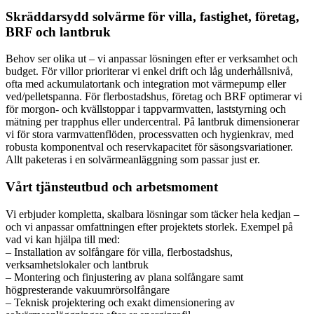
Skräddarsydd solvärme för villa, fastighet, företag,
BRF och lantbruk
Behov ser olika ut – vi anpassar lösningen efter er verksamhet och
budget. För villor prioriterar vi enkel drift och låg underhållsnivå,
ofta med ackumulatortank och integration mot värmepump eller
ved/pelletspanna. För flerbostadshus, företag och BRF optimerar vi
för morgon- och kvällstoppar i tappvarmvatten, laststyrning och
mätning per trapphus eller undercentral. På lantbruk dimensionerar
vi för stora varmvattenflöden, processvatten och hygienkrav, med
robusta komponentval och reservkapacitet för säsongsvariationer.
Allt paketeras i en solvärmeanläggning som passar just er.
Vårt tjänsteutbud och arbetsmoment
Vi erbjuder kompletta, skalbara lösningar som täcker hela kedjan –
och vi anpassar omfattningen efter projektets storlek. Exempel på
vad vi kan hjälpa till med:
– Installation av solfångare för villa, flerbostadshus,
verksamhetslokaler och lantbruk
– Montering och finjustering av plana solfångare samt
högpresterande vakuumrörsolfångare
– Teknisk projektering och exakt dimensionering av