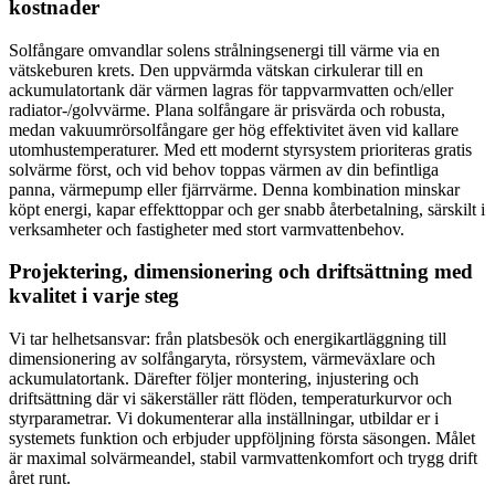
kostnader
Solfångare omvandlar solens strålningsenergi till värme via en
vätskeburen krets. Den uppvärmda vätskan cirkulerar till en
ackumulatortank där värmen lagras för tappvarmvatten och/eller
radiator-/golvvärme. Plana solfångare är prisvärda och robusta,
medan vakuumrörsolfångare ger hög effektivitet även vid kallare
utomhustemperaturer. Med ett modernt styrsystem prioriteras gratis
solvärme först, och vid behov toppas värmen av din befintliga
panna, värmepump eller fjärrvärme. Denna kombination minskar
köpt energi, kapar effekttoppar och ger snabb återbetalning, särskilt i
verksamheter och fastigheter med stort varmvattenbehov.
Projektering, dimensionering och driftsättning med
kvalitet i varje steg
Vi tar helhetsansvar: från platsbesök och energikartläggning till
dimensionering av solfångaryta, rörsystem, värmeväxlare och
ackumulatortank. Därefter följer montering, injustering och
driftsättning där vi säkerställer rätt flöden, temperaturkurvor och
styrparametrar. Vi dokumenterar alla inställningar, utbildar er i
systemets funktion och erbjuder uppföljning första säsongen. Målet
är maximal solvärmeandel, stabil varmvattenkomfort och trygg drift
året runt.