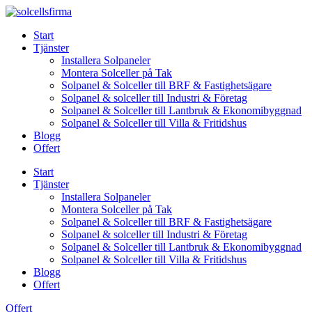
Skip
to
Start
content
Tjänster
Installera Solpaneler
Montera Solceller på Tak
Solpanel & Solceller till BRF & Fastighetsägare
Solpanel & solceller till Industri & Företag
Solpanel & Solceller till Lantbruk & Ekonomibyggnad
Solpanel & Solceller till Villa & Fritidshus
Blogg
Offert
Start
Tjänster
Installera Solpaneler
Montera Solceller på Tak
Solpanel & Solceller till BRF & Fastighetsägare
Solpanel & solceller till Industri & Företag
Solpanel & Solceller till Lantbruk & Ekonomibyggnad
Solpanel & Solceller till Villa & Fritidshus
Blogg
Offert
Offert