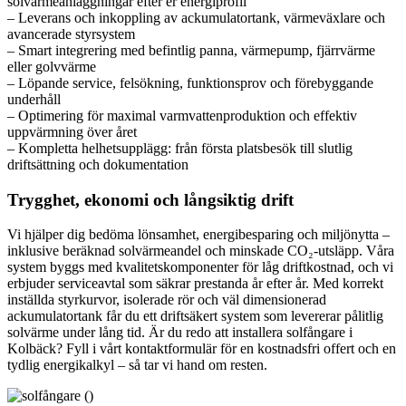
solvärmeanläggningar efter er energiprofil
– Leverans och inkoppling av ackumulatortank, värmeväxlare och
avancerade styrsystem
– Smart integrering med befintlig panna, värmepump, fjärrvärme
eller golvvärme
– Löpande service, felsökning, funktionsprov och förebyggande
underhåll
– Optimering för maximal varmvattenproduktion och effektiv
uppvärmning över året
– Kompletta helhetsupplägg: från första platsbesök till slutlig
driftsättning och dokumentation
Trygghet, ekonomi och långsiktig drift
Vi hjälper dig bedöma lönsamhet, energibesparing och miljönytta –
inklusive beräknad solvärmeandel och minskade CO₂-utsläpp. Våra
system byggs med kvalitetskomponenter för låg driftkostnad, och vi
erbjuder serviceavtal som säkrar prestanda år efter år. Med korrekt
inställda styrkurvor, isolerade rör och väl dimensionerad
ackumulatortank får du ett driftsäkert system som levererar pålitlig
solvärme under lång tid. Är du redo att installera solfångare i
Kolbäck? Fyll i vårt kontaktformulär för en kostnadsfri offert och en
tydlig energikalkyl – så tar vi hand om resten.