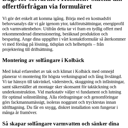
offertförfrågan via formuläret
Vi gör det enkelt att komma igång. Börja med en kostnadsfri
behovsanalys där vi går igenom ytor, takförutsättningar, energiprofil
och varmvattenbehov. Utifrån detta tar vi fram en tydlig offert med
rekommenderad dimensionering, beräknad produktion och
besparing. Ange dina uppgifter i vårt kontaktformulär så återkommer
vi med förslag på lösning, tidsplan och helhetspris – från
projektering till driftsättning.
Montering av solfångare i Kolbäck
Med lokal erfarenhet av tak och klimat i Kolbäck med omnejd
planerar vi montering för högsta verkningsgrad och lång livslängd.
Vi tar hänsyn till takvinkel, väderstreck, skuggning och infästningar,
samt säkerställer att montage sker skonsamt för taktäckning och
underkonstruktion. Vid markstativ väljer vi fundament och lutning
för optimal solinstrålning. Alla rördragningar och genomföringar
görs fackmannamässigt, isoleras noggrant och trycktestas innan
idrifttagning. Du får en snygg, diskret installation som fungerar i
många år framöver.
Så skapar solfångare varmvatten och sänker dina