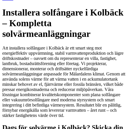
Installera solfångare i Kolbäck
– Kompletta
solvärmeanläggningar
Att installera solfångare i Kolbäck är ett smart steg mot
energieffektiv uppvärmning, stabil varmvattenproduktion och lägre
driftskostnader – oavsett om du representerar en villa, fastighet,
lantbruk, bostadsrättsförening eller företag. Vi projekterar,
dimensionerar, monterar och driftsätter nyckelfärdiga
solvärmeanläggningar anpassade för Mälardalens klimat. Genom att
använda solens värme för att värma vatten i en ackumulatortank
minskar behovet av el, fjärrvärme eller fossila bränslen, vilket både
pressar energikostnaderna och reducerar miljöpåverkan. Våra
lösningar kombinerar kvalitetskomponenter som plana solfångare
eller vakuumrörsolfångare med moderna styrsystem och smart
integrering i ditt befintliga värmesystem. Resultatet blir en pålitlig,
förnybar energikälla som levererar varmvatten – året runt – och
stärker fastighetens värde över tid.
Dags för solvärme i Kolbäck? Skicka din