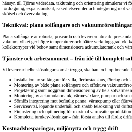
hänsyn till Tjörns väderdata, taklutning och orientering simulerar vi 
rördragning, expansionskärl, säkerhetsventiler och integrering mot vär
skötsel och övervakning.
Teknikval: plana solfångare och vakuumrörsolfånga
Plana solfångare är robusta, prisvärda och levererar utmärkt prestand
vakuum, vilket ger högre temperaturer och bättre verkningsgrad vid kall
kollektortyper vid behov samt dimensionera ackumulatortank och värme
Tjänster och arbetsmoment – från idé till komplett 
Vi levererar helhetslösningar som är trygga, skalbara och optimerade
Installation av solfångare för villa, flerbostadshus, företag och 
Montering av både plana solfångare och effektiva vakuumrörso
Projektering samt noggrann dimensionering av hela solvärmea
Montering av ackumulatortank, värmeväxlare, pumpar och smar
Sömlös integrering mot befintlig panna, värmepump eller fjärr
Serviceavtal, löpande underhåll och snabb felsökning vid drifts
Finjustering och optimering för maximal varmvattenproduktion
Kompletta turnkey-lösningar – från första analys till färdig drift
Kostnadsbesparingar, miljönytta och trygg drift