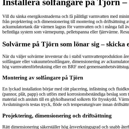
Installera solfångare på Tjörn 
Vill du sänka energikostnaderna och få pålitligt varmvatten med minima
från projektering och dimensionering till montering och driftsättning 
ackumulatortank där värmen lagras för varmvatten och i många fall ä
befintliga system som värmepump, pelletspanna eller fjärrvärme. Result
Solvärme på Tjörn som lönar sig – skicka e
När du väljer solvärme investerar du i stabil varmvattenproduktion åre
solfångare eller vakuumrörsolfångare, dimensionering av ackumulatort
hög varmvattenförbrukning eller en BRF med gemensamhetstvättstuga, 
Montering av solfångare på Tjörn
En lyckad installation börjar med rätt placering, infästning och fluidk
(pannor, plåt, papp) och utförs med korrosionsbeständiga beslag som tå
material och ansluts till en glykolbaserad solkrets för frysskydd. Vär
Avslutningsvis testas tryck, flöde och temperaturgivare innan driftsät
Projektering, dimensionering och driftsättning
Rätt dimensionering säkerställer hög årsverkningsgrad och snabb återb