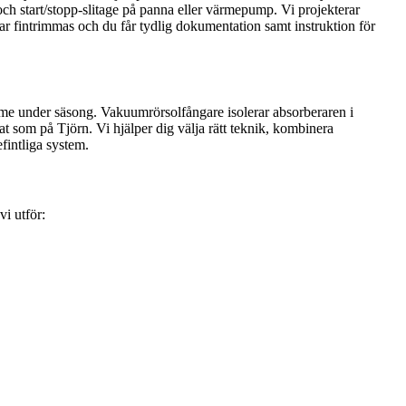
och start/stopp-slitage på panna eller värmepump. Vi projekterar
rar fintrimmas och du får tydlig dokumentation samt instruktion för
ärme under säsong. Vakuumrörsolfångare isolerar absorberaren i
at som på Tjörn. Vi hjälper dig välja rätt teknik, kombinera
fintliga system.
i utför: