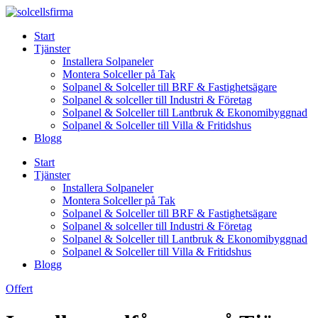
Skip
to
Start
content
Tjänster
Installera Solpaneler
Montera Solceller på Tak
Solpanel & Solceller till BRF & Fastighetsägare
Solpanel & solceller till Industri & Företag
Solpanel & Solceller till Lantbruk & Ekonomibyggnad
Solpanel & Solceller till Villa & Fritidshus
Blogg
Start
Tjänster
Installera Solpaneler
Montera Solceller på Tak
Solpanel & Solceller till BRF & Fastighetsägare
Solpanel & solceller till Industri & Företag
Solpanel & Solceller till Lantbruk & Ekonomibyggnad
Solpanel & Solceller till Villa & Fritidshus
Blogg
Offert