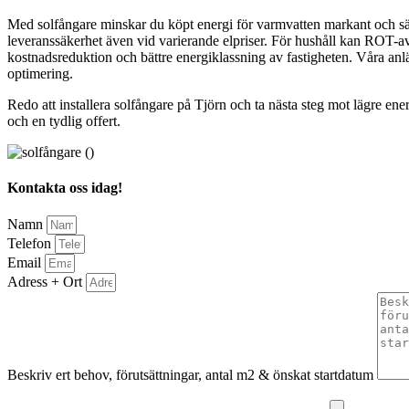
Med solfångare minskar du köpt energi för varmvatten markant och sä
leveranssäkerhet även vid varierande elpriser. För hushåll kan ROT-avdr
kostnadsreduktion och bättre energiklassning av fastigheten. Våra anl
optimering.
Redo att installera solfångare på Tjörn och ta nästa steg mot lägre e
och en tydlig offert.
Kontakta oss idag!
Namn
Telefon
Email
Adress + Ort
Beskriv ert behov, förutsättningar, antal m2 & önskat startdatum
Bifoga gärna eventuella dokument, bilder eller ritningar