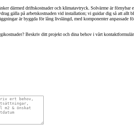
nker därmed driftskostnader och klimatavtryck. Solvärme är förnybar 
ag gälla på arbetskostnaden vid installation; vi guidar dig så att allt bl
äggningar är byggda för lång livslängd, med komponenter anpassade för 
nergikostnader? Beskriv ditt projekt och dina behov i vårt kontaktformu