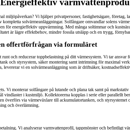
– Energieffektiv varmvattenprod
l miljöpåverkan? Vi hjälper privatpersoner, fastighetsägare, företag, lan
av kompletta solvärmeanläggningar. Solfångare omvandlar solens värme til
ven för energieffektiv uppvärmning. Med många soltimmar och kustnära f
atet är lägre effektbehov, mindre fossila utsläpp och en trygg, förnybar
n offertförfrågan via formuläret
t runt och reducerar toppbelastning på ditt värmesystem. Vi tar ansvar f
ank och styrsystem, säker montering samt intrimning för maximal verkni
levererar vi en solvärmeanläggning som är driftsäker, kostnadseffektiv
rets. Vi monterar solfångare på lutande och plana tak samt på markstativ d
l vindlaster i kustmiljö. Kollektorerna kopplas i serie eller parallellt 
men överförs via värmeväxlare till ackumulatortanken, och styrsystemet o
tning och överlämning.
etalning. Vi analyserar varmvattenprofil, tappmönster och befintligt v