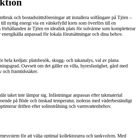
uktion
tbruk och bostadsrättsföreningar att installera solfångare på Tjörn –
l nyttig energi via en vätskefylld krets som överförs till en
örhållanden är Tjörn en idealisk plats för solvärme som kompletterar
 energikälla anpassad för lokala förutsättningar och dina behov.
ör hela kedjan: platsbesök, skugg- och takanalys, val av plana
ngsgrad. Oavsett om det gäller en villa, hyresfastighet, gård med
 och framtidssäker.
är taket inte lämpar sig. Infästningar anpassas efter takmaterial
beroende på flöde och önskad temperatur, isoleras med väderbeständigt
ptimerar driften efter solinstrålning och varmvattenbehov.
ärmesystem för att välja optimal kollektorarea och tankvolym. Med