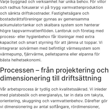
Varje byggnad och verksamhet har unika behov. För villor
och radhus fokuserar vi på trygg varmvattenproduktion
och sänkta driftskostnader. Fastighetsägare och
bostadsrättsföreningar gynnas av gemensamma
ackumulatortankar och skalbara system som hanterar
högre tappvarmvattenflöden. Lantbruk och företag med
process- eller hygienbehov får lösningar med extra
kapacitet och smart styrning för att jämna ut toppar. Vi
integrerar solvärmen med befintligt värmesystem som
värmepump, fjärrvärme, pelletspanna eller elpanna för
bästa helhetsekonomi.
Processen – från projektering och
dimensionering till driftsättning
Vår arbetsprocess är tydlig och kvalitetssäkrad. Vi inleder
med platsbesök och energianalys, tar in data om takyta,
orientering, skuggning och varmvattenbehov. Därefter gör
vi dimensionering av antal solfångare, rördimensioner,