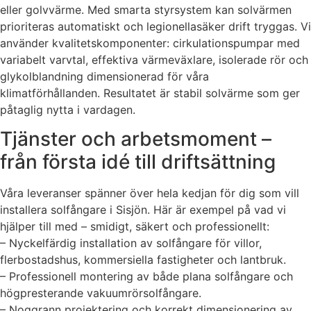
eller golvvärme. Med smarta styrsystem kan solvärmen
prioriteras automatiskt och legionellasäker drift tryggas. Vi
använder kvalitetskomponenter: cirkulationspumpar med
variabelt varvtal, effektiva värmeväxlare, isolerade rör och
glykolblandning dimensionerad för våra
klimatförhållanden. Resultatet är stabil solvärme som ger
påtaglig nytta i vardagen.
Tjänster och arbetsmoment –
från första idé till driftsättning
Våra leveranser spänner över hela kedjan för dig som vill
installera solfångare i Sisjön. Här är exempel på vad vi
hjälper till med – smidigt, säkert och professionellt:
– Nyckelfärdig installation av solfångare för villor,
flerbostadshus, kommersiella fastigheter och lantbruk.
– Professionell montering av både plana solfångare och
högpresterande vakuumrörsolfångare.
– Noggrann projektering och korrekt dimensionering av