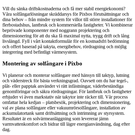
Vill du sänka driftskostnaderna och få mer stabil energiekonomi?
Våra solfångarlösningar skräddarsys för Pixbos förutsättningar och
dina behov – från mindre system för villor till större installationer för
flerbostadshus, lantbruk och kommersiella fastigheter. Vi kombinerar
beprövade komponenter med noggrann projektering och
dimensionering för att du ska få maximal nytta, trygg drift och lång
livslängd. Fyll i vårt kontaktformulär för en kostnadsfri bedömning
och offert baserad på takyta, energibehov, rördragning och möjlig
integrering med befintligt värmesystem.
Montering av solfångare i Pixbo
Vi planerar och monterar solfångare med hänsyn till taktyp, lutning
och väderstreck för bästa verkningsgrad. Oavsett om du har tegel-,
plåt- eller papptak använder vi rätt infästningar, väderbeständiga
genomföringar och säkra rördragningar. För lantbruk och fastigheter
erbjuder vi även markstativ när takytor inte räcker till. Vår process
omfattar hela kedjan – platsbesök, projektering och dimensionering,
val av plana solfångare eller vakuumrörsolfångare, installation av
ackumulatortank samt driftsättning och intrimning av styrsystem.
Resultatet är en solvärmeanläggning som levererar jämn
varmvattenkomfort och bidrar till lägre energianvändning, dag efter
dag.