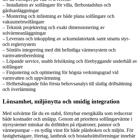
– Installation av solfångare för villa, flerbostadshus och
gårdsanläggningar
– Montering och infästning av både plana solfångare och
vakuumrörsolfångare
– Teknisk projektering och exakt dimensionering av
solvärmeanläggningar
– Leverans och inkoppling av ackumulatortank samt smarta styr-
och reglersystem
– Sömlös integrering med ditt befintliga värmesystem och
varmvattenberedning
– Löpande service, snabb felsökning och förebyggande underhåll av
solfångare
– Finjustering och optimering för högsta verkningsgrad vid
varmvatten och uppvärmning
– Helhetsåtagande från första behovsanalys till slutlig driftsättning
och överlämning
Lönsamhet, miljönytta och smidig integration
Med solvärme får du en stabil, förnybar energikälla som reducerar
både kostnader och utsläpp. Genom att prioritera solfångarvärme i
styrsystemet minskar du drifttiden på elpatroner, pannor och
värmepumpar – en tydlig vinst för både plånboken och miljön. För
fastighetsägare, företag, lantbruk och bostadsrättsföreningar innebär