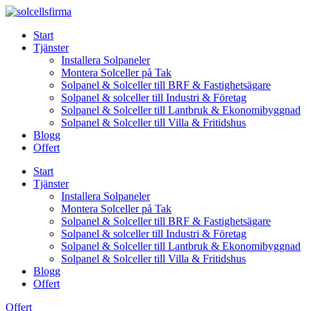
Skip
to
Start
content
Tjänster
Installera Solpaneler
Montera Solceller på Tak
Solpanel & Solceller till BRF & Fastighetsägare
Solpanel & solceller till Industri & Företag
Solpanel & Solceller till Lantbruk & Ekonomibyggnad
Solpanel & Solceller till Villa & Fritidshus
Blogg
Offert
Start
Tjänster
Installera Solpaneler
Montera Solceller på Tak
Solpanel & Solceller till BRF & Fastighetsägare
Solpanel & solceller till Industri & Företag
Solpanel & Solceller till Lantbruk & Ekonomibyggnad
Solpanel & Solceller till Villa & Fritidshus
Blogg
Offert
Offert