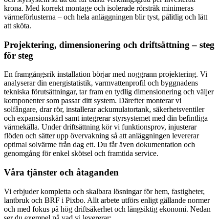
krona. Med korrekt montage och isolerade rörstråk minimeras
värmeförlusterna – och hela anläggningen blir tyst, pålitlig och lätt
att sköta.
Projektering, dimensionering och driftsättning – steg
för steg
En framgångsrik installation börjar med noggrann projektering. Vi
analyserar din energistatistik, varmvattenprofil och byggnadens
tekniska förutsättningar, tar fram en tydlig dimensionering och väljer
komponenter som passar ditt system. Därefter monterar vi
solfångare, drar rör, installerar ackumulatortank, säkerhetsventiler
och expansionskärl samt integrerar styrsystemet med din befintliga
värmekälla. Under driftsättning kör vi funktionsprov, injusterar
flöden och sätter upp övervakning så att anläggningen levererar
optimal solvärme från dag ett. Du får även dokumentation och
genomgång för enkel skötsel och framtida service.
Våra tjänster och åtaganden
Vi erbjuder kompletta och skalbara lösningar för hem, fastigheter,
lantbruk och BRF i Pixbo. Allt arbete utförs enligt gällande normer
och med fokus på hög driftsäkerhet och långsiktig ekonomi. Nedan
ser du exempel på vad vi levererar: