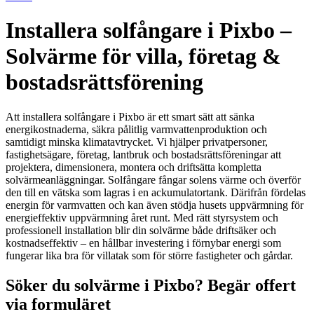
Installera solfångare i Pixbo –
Solvärme för villa, företag &
bostadsrättsförening
Att installera solfångare i Pixbo är ett smart sätt att sänka
energikostnaderna, säkra pålitlig varmvattenproduktion och
samtidigt minska klimatavtrycket. Vi hjälper privatpersoner,
fastighetsägare, företag, lantbruk och bostadsrättsföreningar att
projektera, dimensionera, montera och driftsätta kompletta
solvärmeanläggningar. Solfångare fångar solens värme och överför
den till en vätska som lagras i en ackumulatortank. Därifrån fördelas
energin för varmvatten och kan även stödja husets uppvärmning för
energieffektiv uppvärmning året runt. Med rätt styrsystem och
professionell installation blir din solvärme både driftsäker och
kostnadseffektiv – en hållbar investering i förnybar energi som
fungerar lika bra för villatak som för större fastigheter och gårdar.
Söker du solvärme i Pixbo? Begär offert
via formuläret