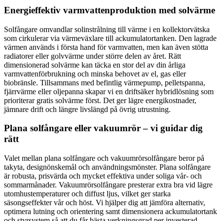
Energieffektiv varmvattenproduktion med solvärme
Solfångare omvandlar solinstrålning till värme i en kollektorvätska
som cirkulerar via värmeväxlare till ackumulatortanken. Den lagrade
värmen används i första hand för varmvatten, men kan även stötta
radiatorer eller golvvärme under större delen av året. Rätt
dimensionerad solvärme kan täcka en stor del av din årliga
varmvattenförbrukning och minska behovet av el, gas eller
biobränsle. Tillsammans med befintlig värmepump, pelletspanna,
fjärrvärme eller oljepanna skapar vi en driftsäker hybridlösning som
prioriterar gratis solvärme först. Det ger lägre energikostnader,
jämnare drift och längre livslängd på övrig utrustning.
Plana solfångare eller vakuumrör – vi guidar dig
rätt
Valet mellan plana solfångare och vakuumrörsolfångare beror på
takyta, designönskemål och användningsmönster. Plana solfångare
är robusta, prisvärda och mycket effektiva under soliga vår- och
sommarmånader. Vakuumrörsolfångare presterar extra bra vid lägre
utomhustemperaturer och diffust ljus, vilket ger starka
säsongseffekter vår och höst. Vi hjälper dig att jämföra alternativ,
optimera lutning och orientering samt dimensionera ackumulatortank
och styrsystem så att du får bästa verkningsgrad per investerad