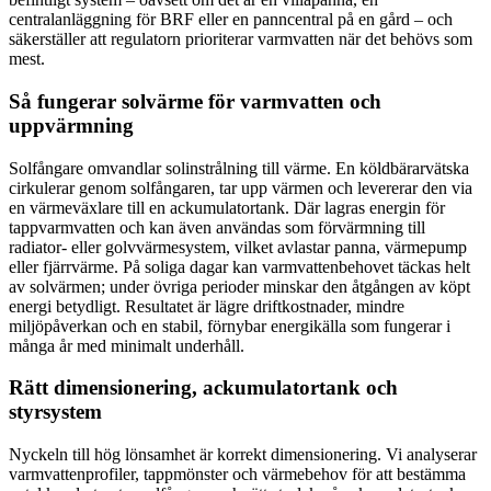
centralanläggning för BRF eller en panncentral på en gård – och
säkerställer att regulatorn prioriterar varmvatten när det behövs som
mest.
Så fungerar solvärme för varmvatten och
uppvärmning
Solfångare omvandlar solinstrålning till värme. En köldbärarvätska
cirkulerar genom solfångaren, tar upp värmen och levererar den via
en värmeväxlare till en ackumulatortank. Där lagras energin för
tappvarmvatten och kan även användas som förvärmning till
radiator- eller golvvärmesystem, vilket avlastar panna, värmepump
eller fjärrvärme. På soliga dagar kan varmvattenbehovet täckas helt
av solvärmen; under övriga perioder minskar den åtgången av köpt
energi betydligt. Resultatet är lägre driftkostnader, mindre
miljöpåverkan och en stabil, förnybar energikälla som fungerar i
många år med minimalt underhåll.
Rätt dimensionering, ackumulatortank och
styrsystem
Nyckeln till hög lönsamhet är korrekt dimensionering. Vi analyserar
varmvattenprofiler, tappmönster och värmebehov för att bestämma