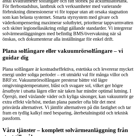
antal kvadratmeter solfångare och rätt storlek på ackumulatortank.
För flerbostadshus, lantbruk och verksamheter med varierande
förbrukning dimensionerar vi för toppar utan att orsaka stagnation
som kan belasta systemet. Smarta styrsystem med givare och
väderkompensering maximerar solutbytet, prioriterar tappvarmvatten
och sköter legionellasäkring enligt gällande standarder. Vi integrerar
solvärmeanläggningen med befintlig BMS/övervakning när så
önskas, och dokumenterar alla inställningar för enkel drift.
Plana solfångare eller vakuumrörsolfångare – vi
guidar dig
Plana solfångare är kostnadseffektiva, estetiska och levererar mycket
energi under soliga perioder – ett utmärkt val för många villor och
BRF:er. Vakuumrörsolfångare presterar bättre vid lägre
omgivningstemperaturer, blåst och svagare sol, vilket ger högre
årsutbyte i utsatta lägen eller när taken har mindre optimal lutning. I
Öjersjö, med växlande väder och kyliga säsonger, kan vakuumrör ge
extra effekt vår/höst, medan plana paneler ofta blir det mest
prisvärda alternativet. Vi jämför alternativen på din fastighet och tar
fram en tydlig kalkyl med besparing, återbetalningstid och teknisk
passform.
Våra tjänster – komplett solvärmeanläggning från