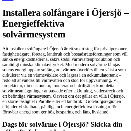
Installera solfångare i Öjersjö –
Energieffektiva
solvärmesystem
Att installera solfångare i Öjersjö är ett smart steg för privatpersoner,
fastighetsägare, företag, lantbruk och bostadsrättsföreningar som vill
sänka energikostnaderna, säkra stabil varmvattenproduktion och
samtidigt minska klimatavtrycket. Med modern solvärme fångas
solens energi upp av solfångare, värmen överförs till en vätska som
cirkulerar via en värmeväxlare och lagras i en ackumulatortank –
redo att användas till varmvatten och stöd för uppvärmning. Vi
projekterar, dimensionerar, monterar och driftsätter kompletta
solvärmeanläggningar anpassade efter taklutning, väderstreck och
ert befintliga värmesystem. Oavsett om det gäller en villa i Öjersjö,
en större fastighet i Partille eller ett lantbruk i Göteborgsregionen
erbjuder vi skalbara, pålitliga och energieffektiva lösningar för
förnybar energi som ger hög besparing och lång livslängd.
Dags för solvärme i Öjersjö? Skicka din