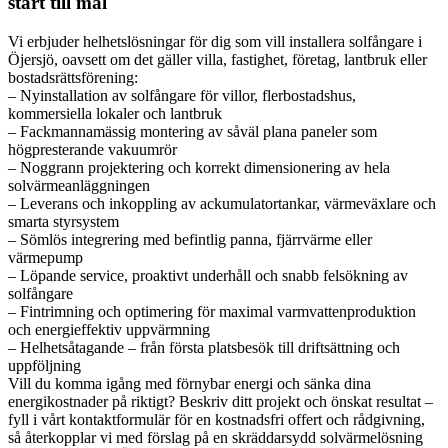
start till mål
Vi erbjuder helhetslösningar för dig som vill installera solfångare i
Öjersjö, oavsett om det gäller villa, fastighet, företag, lantbruk eller
bostadsrättsförening:
– Nyinstallation av solfångare för villor, flerbostadshus,
kommersiella lokaler och lantbruk
– Fackmannamässig montering av såväl plana paneler som
högpresterande vakuumrör
– Noggrann projektering och korrekt dimensionering av hela
solvärmeanläggningen
– Leverans och inkoppling av ackumulatortankar, värmeväxlare och
smarta styrsystem
– Sömlös integrering med befintlig panna, fjärrvärme eller
värmepump
– Löpande service, proaktivt underhåll och snabb felsökning av
solfångare
– Fintrimning och optimering för maximal varmvattenproduktion
och energieffektiv uppvärmning
– Helhetsåtagande – från första platsbesök till driftsättning och
uppföljning
Vill du komma igång med förnybar energi och sänka dina
energikostnader på riktigt? Beskriv ditt projekt och önskat resultat –
fyll i vårt kontaktformulär för en kostnadsfri offert och rådgivning,
så återkopplar vi med förslag på en skräddarsydd solvärmelösning