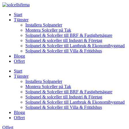
Skip
to
Start
content
Tjänster
Installera Solpaneler
Montera Solceller på Tak
Solpanel & Solceller till BRF & Fastighetsägare
Solpanel & solceller till Industri & Företag
Solpanel & Solceller till Lantbruk & Ekonomibyggnad
Solpanel & Solceller till Villa & Fritidshus
Blogg
Offert
Start
Tjänster
Installera Solpaneler
Montera Solceller på Tak
Solpanel & Solceller till BRF & Fastighetsägare
Solpanel & solceller till Industri & Företag
Solpanel & Solceller till Lantbruk & Ekonomibyggnad
Solpanel & Solceller till Villa & Fritidshus
Blogg
Offert
Offert