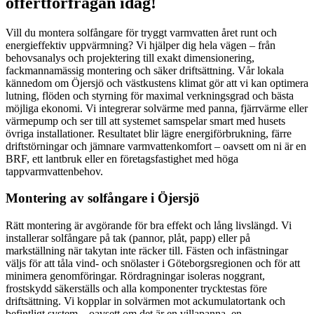
offertförfrågan idag!
Vill du montera solfångare för tryggt varmvatten året runt och
energieffektiv uppvärmning? Vi hjälper dig hela vägen – från
behovsanalys och projektering till exakt dimensionering,
fackmannamässig montering och säker driftsättning. Vår lokala
kännedom om Öjersjö och västkustens klimat gör att vi kan optimera
lutning, flöden och styrning för maximal verkningsgrad och bästa
möjliga ekonomi. Vi integrerar solvärme med panna, fjärrvärme eller
värmepump och ser till att systemet samspelar smart med husets
övriga installationer. Resultatet blir lägre energiförbrukning, färre
driftstörningar och jämnare varmvattenkomfort – oavsett om ni är en
BRF, ett lantbruk eller en företagsfastighet med höga
tappvarmvattenbehov.
Montering av solfångare i Öjersjö
Rätt montering är avgörande för bra effekt och lång livslängd. Vi
installerar solfångare på tak (pannor, plåt, papp) eller på
markställning när takytan inte räcker till. Fästen och infästningar
väljs för att tåla vind- och snölaster i Göteborgsregionen och för att
minimera genomföringar. Rördragningar isoleras noggrant,
frostskydd säkerställs och alla komponenter trycktestas före
driftsättning. Vi kopplar in solvärmen mot ackumulatortank och
befintligt system – oavsett om det är en villapanna, en