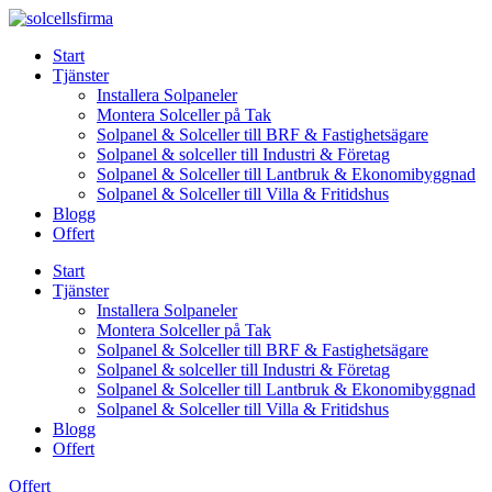
Skip
to
Start
content
Tjänster
Installera Solpaneler
Montera Solceller på Tak
Solpanel & Solceller till BRF & Fastighetsägare
Solpanel & solceller till Industri & Företag
Solpanel & Solceller till Lantbruk & Ekonomibyggnad
Solpanel & Solceller till Villa & Fritidshus
Blogg
Offert
Start
Tjänster
Installera Solpaneler
Montera Solceller på Tak
Solpanel & Solceller till BRF & Fastighetsägare
Solpanel & solceller till Industri & Företag
Solpanel & Solceller till Lantbruk & Ekonomibyggnad
Solpanel & Solceller till Villa & Fritidshus
Blogg
Offert
Offert