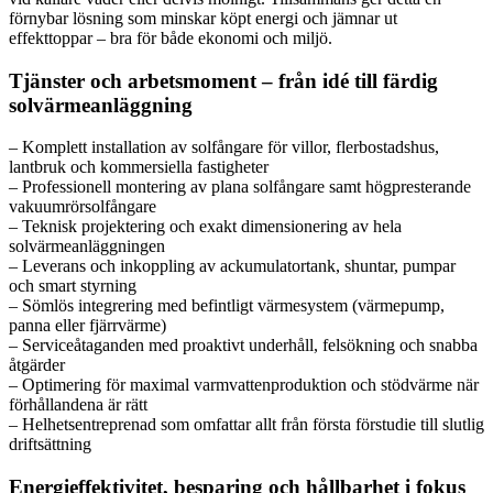
förnybar lösning som minskar köpt energi och jämnar ut
effekttoppar – bra för både ekonomi och miljö.
Tjänster och arbetsmoment – från idé till färdig
solvärmeanläggning
– Komplett installation av solfångare för villor, flerbostadshus,
lantbruk och kommersiella fastigheter
– Professionell montering av plana solfångare samt högpresterande
vakuumrörsolfångare
– Teknisk projektering och exakt dimensionering av hela
solvärmeanläggningen
– Leverans och inkoppling av ackumulatortank, shuntar, pumpar
och smart styrning
– Sömlös integrering med befintligt värmesystem (värmepump,
panna eller fjärrvärme)
– Serviceåtaganden med proaktivt underhåll, felsökning och snabba
åtgärder
– Optimering för maximal varmvattenproduktion och stödvärme när
förhållandena är rätt
– Helhetsentreprenad som omfattar allt från första förstudie till slutlig
driftsättning
Energieffektivitet, besparing och hållbarhet i fokus