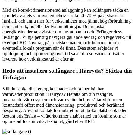
Med en korrekt dimensionerad anläggning kan solfångare täcka en
stor del av årets varmvattenbehov – ofta 50–70 % på årsbasis för
hushåll, och ännu mer för verksamheter med jämnt hög förbrukning
som lantbruk, hotell eller tvättinrättningar. Det minskar
energikostnaderna, avlastar din huvudpanna och förlänger dess
livslängd. Vi hjälper dig navigera gällande avdrag och regelverk, till
exempel ROT-avdrag på arbetskostnaden, och informerar om
eventuella lokala program när de finns. Dessutom erbjuder vi
uppföljning och optimering över tid så att din solvärme fortsätter
leverera hög verkningsgrad år efter år.
Redo att installera solfångare i Härryda? Skicka din
förfrågan
Vill du sänka dina energikostnader och få mer hållbar
varmvattenproduktion i Härryda? Berätta om din fastighet,
nuvarande värmesystem och varmvattenbehov så tar vi fram en
kostnadsfri offert med dimensionering, produktval och beräknad
besparing. Använd kontaktformuläret för att boka platsbesök eller
begära prisförslag – vi återkommer snabbt med en lösning som är
optimerad för din villa, fastighet, gård eller BRF.