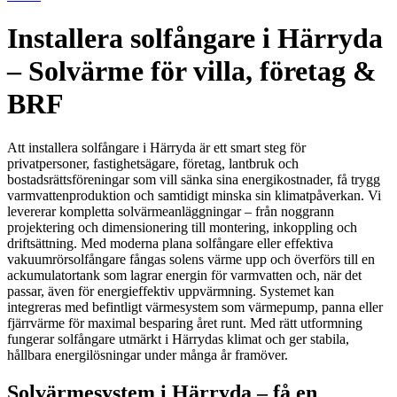
Installera solfångare i Härryda
– Solvärme för villa, företag &
BRF
Att installera solfångare i Härryda är ett smart steg för
privatpersoner, fastighetsägare, företag, lantbruk och
bostadsrättsföreningar som vill sänka sina energikostnader, få trygg
varmvattenproduktion och samtidigt minska sin klimatpåverkan. Vi
levererar kompletta solvärmeanläggningar – från noggrann
projektering och dimensionering till montering, inkoppling och
driftsättning. Med moderna plana solfångare eller effektiva
vakuumrörsolfångare fångas solens värme upp och överförs till en
ackumulatortank som lagrar energin för varmvatten och, när det
passar, även för energieffektiv uppvärmning. Systemet kan
integreras med befintligt värmesystem som värmepump, panna eller
fjärrvärme för maximal besparing året runt. Med rätt utformning
fungerar solfångare utmärkt i Härrydas klimat och ger stabila,
hållbara energilösningar under många år framöver.
Solvärmesystem i Härryda – få en