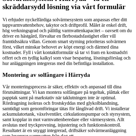
skräddarsydd lösning via vårt formulär
Vi erbjuder nyckelfärdiga solvärmesystem som anpassas efter ditt
tappvarmvattenbehov, takytor och driftprofil. Målet är enkel drift,
hög verkningsgrad och pålitlig varmvattenkapacitet – oavsett om du
driver en hästgård, förvaltar en flerbostadsfastighet eller vill
framtidssäkra villan. Genom smart styrning prioriteras solvärmen
först, vilket minskar behovet av köpt energi och därmed dina
kostnader. Fyll i vårt kontaktformulär så tar vi fram en kostnadsfri
offert och en tydlig kalkyl som visar besparing, lösningsförslag och
hur anläggningen integreras med din befintliga installation.
Montering av solfångare i Härryda
Vår monteringsprocess är säker, effektiv och anpassad till dina
förutsättningar. Vi kan montera solfångare på tegeltak, plåttak eller
papptak samt på markstativ när taklutningen inte är optimal.
Rördragning isoleras och frostskyddas med glykolblandning,
samtidigt som genomföringar tätas för långlivad drift. Vi installerar
ackumulatortank, växelventiler, cirkulationspumpar och styrsystem,
samt kopplar in mot varmvattenberedare eller värmesystem. Allt
avslutas med tryckprovning, injustering och funktionskontroll.
Resultatet är en snyggt integrerad, driftsäker solvärmeanläggning
som levererar varmvatten från dag ett.