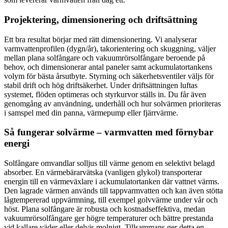
Projektering, dimensionering och driftsättning
Ett bra resultat börjar med rätt dimensionering. Vi analyserar
varmvattenprofilen (dygn/år), takorientering och skuggning, väljer
mellan plana solfångare och vakuumrörsolfångare beroende på
behov, och dimensionerar antal paneler samt ackumulatortankens
volym för bästa årsutbyte. Styrning och säkerhetsventiler väljs för
stabil drift och hög driftsäkerhet. Under driftsättningen luftas
systemet, flöden optimeras och styrkurvor ställs in. Du får även
genomgång av användning, underhåll och hur solvärmen prioriteras
i samspel med din panna, värmepump eller fjärrvärme.
Så fungerar solvärme – varmvatten med förnybar
energi
Solfångare omvandlar solljus till värme genom en selektivt belagd
absorber. En värmebärarvätska (vanligen glykol) transporterar
energin till en värmeväxlare i ackumulatortanken där vattnet värms.
Den lagrade värmen används till tappvarmvatten och kan även stötta
lågtempererad uppvärmning, till exempel golvvärme under vår och
höst. Plana solfångare är robusta och kostnadseffektiva, medan
vakuumrörsolfångare ger högre temperaturer och bättre prestanda
vid kallare väder eller delvis molnigt. Tillsammans ger detta en