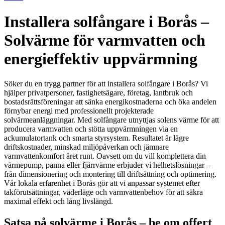
Installera solfångare i Borås –
Solvärme för varmvatten och
energieffektiv uppvärmning
Söker du en trygg partner för att installera solfångare i Borås? Vi
hjälper privatpersoner, fastighetsägare, företag, lantbruk och
bostadsrättsföreningar att sänka energikostnaderna och öka andelen
förnybar energi med professionellt projekterade
solvärmeanläggningar. Med solfångare utnyttjas solens värme för att
producera varmvatten och stötta uppvärmningen via en
ackumulatortank och smarta styrsystem. Resultatet är lägre
driftskostnader, minskad miljöpåverkan och jämnare
varmvattenkomfort året runt. Oavsett om du vill komplettera din
värmepump, panna eller fjärrvärme erbjuder vi helhetslösningar –
från dimensionering och montering till driftsättning och optimering.
Vår lokala erfarenhet i Borås gör att vi anpassar systemet efter
takförutsättningar, väderläge och varmvattenbehov för att säkra
maximal effekt och lång livslängd.
Satsa på solvärme i Borås – be om offert