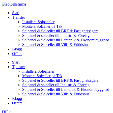
Skip
to
Start
content
Tjänster
Installera Solpaneler
Montera Solceller på Tak
Solpanel & Solceller till BRF & Fastighetsägare
Solpanel & solceller till Industri & Företag
Solpanel & Solceller till Lantbruk & Ekonomibyggnad
Solpanel & Solceller till Villa & Fritidshus
Blogg
Offert
Start
Tjänster
Installera Solpaneler
Montera Solceller på Tak
Solpanel & Solceller till BRF & Fastighetsägare
Solpanel & solceller till Industri & Företag
Solpanel & Solceller till Lantbruk & Ekonomibyggnad
Solpanel & Solceller till Villa & Fritidshus
Blogg
Offert
Offert