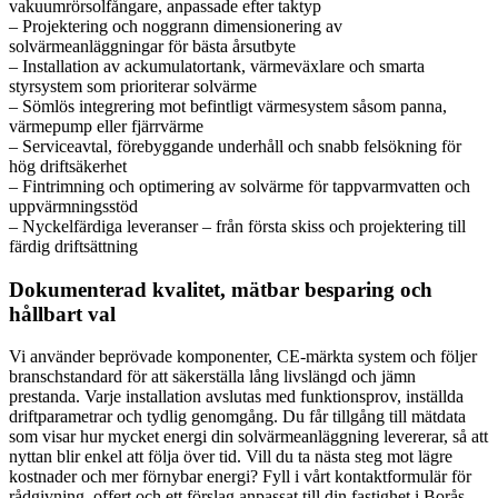
vakuumrörsolfångare, anpassade efter taktyp
– Projektering och noggrann dimensionering av
solvärmeanläggningar för bästa årsutbyte
– Installation av ackumulatortank, värmeväxlare och smarta
styrsystem som prioriterar solvärme
– Sömlös integrering mot befintligt värmesystem såsom panna,
värmepump eller fjärrvärme
– Serviceavtal, förebyggande underhåll och snabb felsökning för
hög driftsäkerhet
– Fintrimning och optimering av solvärme för tappvarmvatten och
uppvärmningsstöd
– Nyckelfärdiga leveranser – från första skiss och projektering till
färdig driftsättning
Dokumenterad kvalitet, mätbar besparing och
hållbart val
Vi använder beprövade komponenter, CE-märkta system och följer
branschstandard för att säkerställa lång livslängd och jämn
prestanda. Varje installation avslutas med funktionsprov, inställda
driftparametrar och tydlig genomgång. Du får tillgång till mätdata
som visar hur mycket energi din solvärmeanläggning levererar, så att
nyttan blir enkel att följa över tid. Vill du ta nästa steg mot lägre
kostnader och mer förnybar energi? Fyll i vårt kontaktformulär för
rådgivning, offert och ett förslag anpassat till din fastighet i Borås.