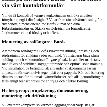
via vårt kontaktformulär
Vill du få kontroll på varmvattenkostnaden och öka andelen
förnybar energi i din fastighet? Vi tar fram rätt solvärmelösning för
ditt behov, dimensionerad för Borås klimat och dina
förbrukningsmönster. Skicka en förfrågan via formuläret så
återkommer vi med förslag och offert.
Montering av solfångare i Borås
Att montera solfångare i Borås kräver rätt lutning, infästning och
rördragning för att klara väder och vind. Vi installerar både plana
solfångare och vakuumrörsolfångare på tak, fasad eller markstativ
med fokus på stabilitet, snyggt utförande och optimal solinstrålning.
Vid installation på befintligt tak använder vi skonsamma fästen
anpassade för exempelvis tegel, plåt eller papptak. Rör och isolering
dimensioneras för minimala värmeförluster, och alla genomföringar
tätas enligt branschpraxis för en trygg och hållbar lösning.
Helhetsgrepp: projektering, dimensionering,
montering och driftsättning
Vi levererar kompletta solvärmeanläggningar där varje steg är