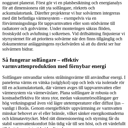
noggrant planerat. Först gör vi en platsbesiktning och energianalys
för att dimensionera rätt yta solfångare, rörkrets och
ackumulatortank. Därefter projekterar vi hur solvärmen integreras
med ditt befintliga värmesystem – exempelvis via en
förvärmningsslinga för tappvarmvatten eller som stödvärme till
radiatorer och golvvärme. Under monteringen säkras flöden,
frostskydd och avluftning i solkretsen. Vid driftsättning finjusterar vi
styrsystemet för att prioritera solvärme när den finns tillgänglig och
dokumenterar anläggningens nyckelvärden så att du direkt ser hur
solvärmen bidrar.
Så fungerar solfångare – effektiv
varmvattenproduktion med förnybar energi
Solfångare omvandlar solens strålningsvärme till användbar energi. I
panelerna värms en vätska (solglykol) upp och leds via isolerade rör
till en ackumulatortank, där värmen avges till tappvarmvatten eller
värmesystem via värmeväxlare. Plana solfångare är robusta och
kostnadseffektiva för stora ytor, medan vakuumrörsolfångare ger
hög verkningsgrad även vid lägre utetemperaturer eller diffust ljus –
vanligt i Borås. Genom energieffektiv uppvärmning av varmvatten
minskar behovet av el eller bränsle, vilket sänker energikostnaderna
och klimatavtrycket. Med rätt dimensionering och styrning får du
stabil varmvattenkomfort från tidig vår till sen höst, och ett värdefullt