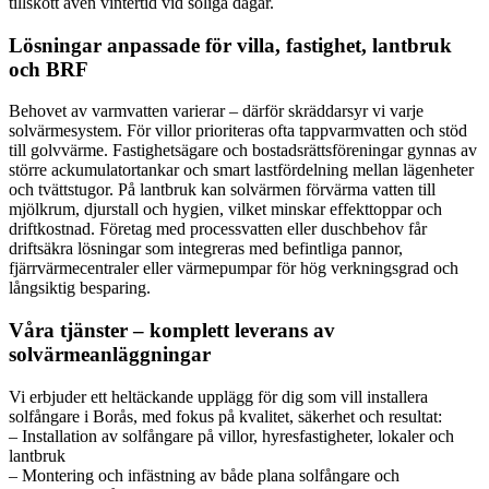
tillskott även vintertid vid soliga dagar.
Lösningar anpassade för villa, fastighet, lantbruk
och BRF
Behovet av varmvatten varierar – därför skräddarsyr vi varje
solvärmesystem. För villor prioriteras ofta tappvarmvatten och stöd
till golvvärme. Fastighetsägare och bostadsrättsföreningar gynnas av
större ackumulatortankar och smart lastfördelning mellan lägenheter
och tvättstugor. På lantbruk kan solvärmen förvärma vatten till
mjölkrum, djurstall och hygien, vilket minskar effekttoppar och
driftkostnad. Företag med processvatten eller duschbehov får
driftsäkra lösningar som integreras med befintliga pannor,
fjärrvärmecentraler eller värmepumpar för hög verkningsgrad och
långsiktig besparing.
Våra tjänster – komplett leverans av
solvärmeanläggningar
Vi erbjuder ett heltäckande upplägg för dig som vill installera
solfångare i Borås, med fokus på kvalitet, säkerhet och resultat:
– Installation av solfångare på villor, hyresfastigheter, lokaler och
lantbruk
– Montering och infästning av både plana solfångare och