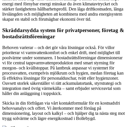
energi med förnybar energi minskar du även klimatavtrycket och
stärker fastighetens hållbarhetsprofil. Den låga driftkostnaden, långa
livslängden och möjligheten att kombinera med andra energisystem
skapar en stabil och förutsägbar ekonomi över tid.
Skräddarsydda system för privatpersoner, företag &
bostadsrättsföreningar
Behoven varierar – och det gör våra lösningar också. För villor
prioriterar vi varmvattenkomfort och enkel drift, med möjlighet till
poolvärme under sommaren. I bostadsrättsföreningar dimensionerar
vi för central tappvarmvattenproduktion med smart styrning för
morgon- och kvällstoppar. På lantbruk anpassar vi systemet för
processvatten, exempelvis mjölkrum och hygien, medan företag kan
få effektiva lösningar för personalduschar, tvätt eller hygienzoner.
Oavsett storlek säkerställer vi rätt ackumulatortank, styrstrategi och
integration med övrig värmekälla – samt erbjuder serviceavtal som
håller din anläggning i toppskick.
Skicka in din förfrågan via vårt kontaktformulär för en kostnadsfri
behovsanalys och offert. Vi återkommer med förslag på
dimensionering, layout och kalkyl – och hjälper dig ta nästa steg mot
trygg solvärme och lägre energikostnad i Bollebygd.