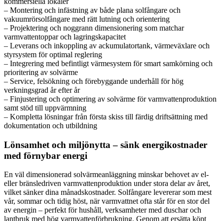
kommersiella lokaler
– Montering och infästning av både plana solfångare och
vakuumrörsolfångare med rätt lutning och orientering
– Projektering och noggrann dimensionering som matchar
varmvattentoppar och lagringskapacitet
– Leverans och inkoppling av ackumulatortank, värmeväxlare och
styrsystem för optimal reglering
– Integrering med befintligt värmesystem för smart samkörning och
prioritering av solvärme
– Service, felsökning och förebyggande underhåll för hög
verkningsgrad år efter år
– Finjustering och optimering av solvärme för varmvattenproduktion
samt stöd till uppvärmning
– Kompletta lösningar från första skiss till färdig driftsättning med
dokumentation och utbildning
Lönsamhet och miljönytta – sänk energikostnader
med förnybar energi
En väl dimensionerad solvärmeanläggning minskar behovet av el-
eller bränsledriven varmvattenproduktion under stora delar av året,
vilket sänker dina månadskostnader. Solfångare levererar som mest
vår, sommar och tidig höst, när varmvattnet ofta står för en stor del
av energin – perfekt för hushåll, verksamheter med duschar och
lantbruk med hög varmvattenförbrukning. Genom att ersätta köpt