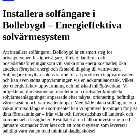
Installera solfångare i
Bollebygd – Energieffektiva
solvärmesystem
Att installera solfångare i Bollebygd är ett smart steg för
privatpersoner, fastighetsägare, företag, lantbruk och
bostadsrättsföreningar som vill sänka sina energikostnader, öka
andelen förnybar energi och få stabil tillgång till varmvatten.
Solfångare utnyttjar solens värme för att producera tappvarmvatten
och kan även stötta uppvärmningen via en ackumulatortank, vilket
ger energieffektiv uppvärmning och minskad miljöpåverkan. Vi
projekterar, dimensionerar, monterar och driftsätter kompletta
solvärmeanläggningar anpassade efter takyta, orientering, befintligt
värmesystem och varmvattentoppar. Med både plana solfångare och
vakuumrörsolfångare i sortimentet kan vi optimera lösningen för just
dina förutsättningar – från villa och flerbostadshus till lantbruk och
kommersiella fastigheter. Resultatet är en hållbar investering med
jämnare kostnader över året och ett robust system som levererar
pålitligt varmvatten med minimal daglig skötsel.