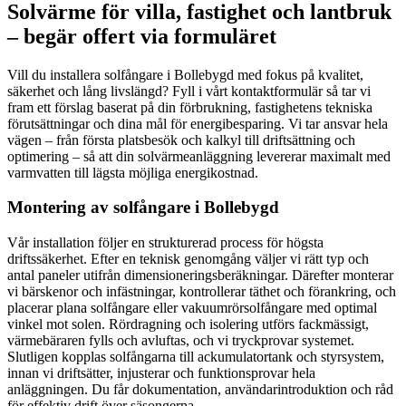
Solvärme för villa, fastighet och lantbruk
– begär offert via formuläret
Vill du installera solfångare i Bollebygd med fokus på kvalitet,
säkerhet och lång livslängd? Fyll i vårt kontaktformulär så tar vi
fram ett förslag baserat på din förbrukning, fastighetens tekniska
förutsättningar och dina mål för energibesparing. Vi tar ansvar hela
vägen – från första platsbesök och kalkyl till driftsättning och
optimering – så att din solvärmeanläggning levererar maximalt med
varmvatten till lägsta möjliga energikostnad.
Montering av solfångare i Bollebygd
Vår installation följer en strukturerad process för högsta
driftssäkerhet. Efter en teknisk genomgång väljer vi rätt typ och
antal paneler utifrån dimensioneringsberäkningar. Därefter monterar
vi bärskenor och infästningar, kontrollerar täthet och förankring, och
placerar plana solfångare eller vakuumrörsolfångare med optimal
vinkel mot solen. Rördragning och isolering utförs fackmässigt,
värmebäraren fylls och avluftas, och vi tryckprovar systemet.
Slutligen kopplas solfångarna till ackumulatortank och styrsystem,
innan vi driftsätter, injusterar och funktionsprovar hela
anläggningen. Du får dokumentation, användarintroduktion och råd
för effektiv drift över säsongerna.