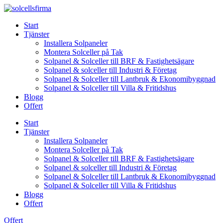
Skip
to
Start
content
Tjänster
Installera Solpaneler
Montera Solceller på Tak
Solpanel & Solceller till BRF & Fastighetsägare
Solpanel & solceller till Industri & Företag
Solpanel & Solceller till Lantbruk & Ekonomibyggnad
Solpanel & Solceller till Villa & Fritidshus
Blogg
Offert
Start
Tjänster
Installera Solpaneler
Montera Solceller på Tak
Solpanel & Solceller till BRF & Fastighetsägare
Solpanel & solceller till Industri & Företag
Solpanel & Solceller till Lantbruk & Ekonomibyggnad
Solpanel & Solceller till Villa & Fritidshus
Blogg
Offert
Offert