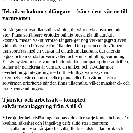
Tekniken bakom solfångare – från solens värme till
varmvatten
Solfångare omvandlar solinstrålning till värme via absorberande
ytor. Plana solfångare erbjuder pålitlig prestanda till attraktiv
kostnad, medan vakuumrörsolfångare ger hög verkningsgrad även
vid kallare och blåsigare förhållanden. Den producerade värmen
transporteras med en vätska till en ackumulatortank där energin
lagras och används för varmvatten och som stöd till uppvärmning.
Ett styrsystem med givare och cirkulationspumpar optimerar driften,
startar när panelerna är varmare än tanken och skyddar mot
överhettning. Integrering med ditt befintliga värmesystem –
exempelvis värmepump, pelletspanna eller fjärrvärme – gör att
solvärmen prioriteras när den finns tillgänglig, vilket minskar el- och
bränsleanvändningen.
Tjänster och arbetssätt – komplett
solvärmeanläggning från A till Ö
Vi erbjuder helhetslösningar anpassade efter varje kunds behov, där
kvalitet, säkerhet och långsiktig drift alltid står i centrum:
– Installation av solfångare för villa, flerbostadshus, lantbruk och