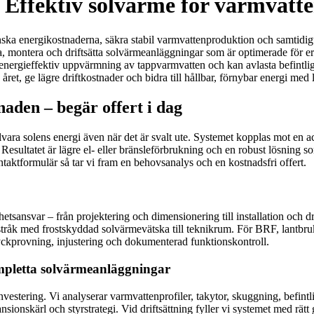
– Effektiv solvärme för varmvatt
inska energikostnaderna, säkra stabil varmvattenproduktion och samtidigt
nera, montera och driftsätta solvärmeanläggningar som är optimerade för 
 energieffektiv uppvärmning av tappvarmvatten och kan avlasta befintli
ret, ge lägre driftkostnader och bidra till hållbar, förnybar energi med 
aden – begär offert i dag
ara solens energi även när det är svalt ute. Systemet kopplas mot en ac
sultatet är lägre el- eller bränsleförbrukning och en robust lösning som
aktformulär så tar vi fram en behovsanalys och en kostnadsfri offert.
sansvar – från projektering och dimensionering till installation och drif
örstråk med frostskyddad solvärmevätska till teknikrum. För BRF, lantbru
ryckprovning, injustering och dokumenterad funktionskontroll.
ompletta solvärmeanläggningar
stering. Vi analyserar varmvattenprofiler, takytor, skuggning, befintl
onskärl och styrstrategi. Vid driftsättning fyller vi systemet med rätt 