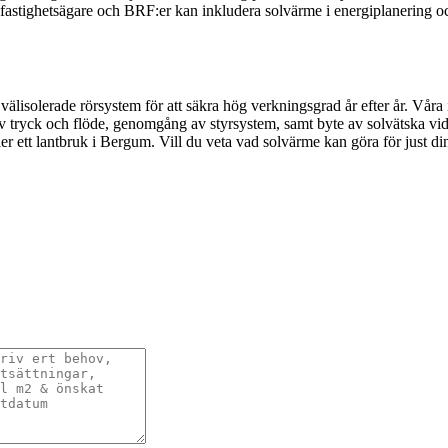
stighetsägare och BRF:er kan inkludera solvärme i energiplanering och 
lisolerade rörsystem för att säkra hög verkningsgrad år efter år. Våra in
 av tryck och flöde, genomgång av styrsystem, samt byte av solvätska vid
ler ett lantbruk i Bergum. Vill du veta vad solvärme kan göra för just di