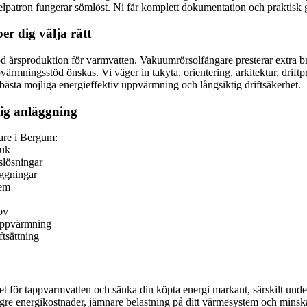
 elpatron fungerar sömlöst. Ni får komplett dokumentation och praktisk 
er dig välja rätt
 god årsproduktion för varmvatten. Vakuumrörsolfångare presterar extra 
pvärmningsstöd önskas. Vi väger in takyta, orientering, arkitektur, drif
bästa möjliga energieffektiv uppvärmning och långsiktig driftsäkerhet.
dig anläggning
gare i Bergum:
ruk
slösningar
äggningar
tem
ov
 uppvärmning
ftsättning
t för tappvarmvatten och sänka din köpta energi markant, särskilt unde
lägre energikostnader, jämnare belastning på ditt värmesystem och minsk