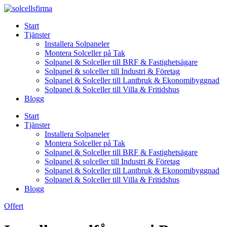
Skip
to
Start
content
Tjänster
Installera Solpaneler
Montera Solceller på Tak
Solpanel & Solceller till BRF & Fastighetsägare
Solpanel & solceller till Industri & Företag
Solpanel & Solceller till Lantbruk & Ekonomibyggnad
Solpanel & Solceller till Villa & Fritidshus
Blogg
Start
Tjänster
Installera Solpaneler
Montera Solceller på Tak
Solpanel & Solceller till BRF & Fastighetsägare
Solpanel & solceller till Industri & Företag
Solpanel & Solceller till Lantbruk & Ekonomibyggnad
Solpanel & Solceller till Villa & Fritidshus
Blogg
Offert