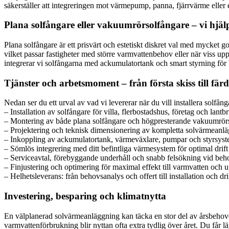
säkerställer att integreringen mot värmepump, panna, fjärrvärme eller
Plana solfångare eller vakuumrörsolfångare – vi hjälp
Plana solfångare är ett prisvärt och estetiskt diskret val med mycket
vilket passar fastigheter med större varmvattenbehov eller när viss up
integrerar vi solfångarna med ackumulatortank och smart styrning för 
Tjänster och arbetsmoment – från första skiss till fär
Nedan ser du ett urval av vad vi levererar när du vill installera solfån
– Installation av solfångare för villa, flerbostadshus, företag och lantb
– Montering av både plana solfångare och högpresterande vakuumrör
– Projektering och teknisk dimensionering av kompletta solvärmeanl
– Inkoppling av ackumulatortank, värmeväxlare, pumpar och styrsys
– Sömlös integrering med ditt befintliga värmesystem för optimal drift
– Serviceavtal, förebyggande underhåll och snabb felsökning vid beh
– Finjustering och optimering för maximal effekt till varmvatten och
– Helhetsleverans: från behovsanalys och offert till installation och dri
Investering, besparing och klimatnytta
En välplanerad solvärmeanläggning kan täcka en stor del av årsbehove
varmvattenförbrukning blir nyttan ofta extra tydlig över året. Du får 