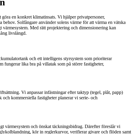
en
 göra en konkret klimatinsats. Vi hjälper privatpersoner,
era behov. Solfångare använder solens värme för att värma en vätska
gt värmesystem. Med rätt projektering och dimensionering kan
lång livslängd.
kumulatortank och ett intelligens styrsystem som prioriterar
 fungerar lika bra på villatak som på större fastigheter,
tsättning. Vi anpassar infästningar efter taktyp (tegel, plåt, papp)
k och kommersiella fastigheter planerar vi serie- och
igt värmesystem och önskat täckningsbidrag. Därefter föreslår vi
glykolblandning, kör in reglerkurvor, verifierar givare och flöden samt