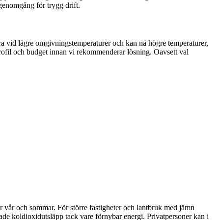
genomgång för trygg drift.
bra vid lägre omgivningstemperaturer och kan nå högre temperaturer,
tprofil och budget innan vi rekommenderar lösning. Oavsett val
r vår och sommar. För större fastigheter och lantbruk med jämn
ade koldioxidutsläpp tack vare förnybar energi. Privatpersoner kan i