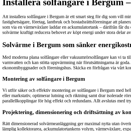
Installera solfångare i Bergum 
Att installera solfångare i Bergum är ett smart steg för dig som vill m
fastighetsägare, företag, lantbruk och bostadsrättsföreningar att pla
som via en värmeväxlare laddar en ackumulatortank – därifrån får du
solvärme kraftigt reducera behovet av köpt energi under stora delar av å
Solvärme i Bergum som sänker energikostn
Med moderna plana solfångare eller vakuumrörsolfångare kan vi ta tillv
varmvatten och kan stötta uppvärmning när förutsättningarna är goda. Re
ekonomibyggnader och föreningshus. Skicka en förfrågan via vårt kont
Montering av solfångare i Bergum
Vi utför säker och effektiv montering av solfångare i Bergum med helhet
eller markstativ, optimerar lutning och riktning samt drar isolerade r
parallellkopplingar för hög effekt och redundans. Allt avslutas med t
Projektering, dimensionering och driftsättning av k
Rätt dimensionerad solvärmeanläggning ger maximal nytta utan överinve
lämplig kollektorarea, ackumulatortankens volym, värmeväxlare, expansi