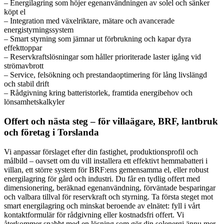
– Energilagring som höjer egenanvändningen av solel och sänker
köpt el
– Integration med växelriktare, mätare och avancerade
energistyrningssystem
– Smart styrning som jämnar ut förbrukning och kapar dyra
effekttoppar
– Reservkraftslösningar som håller prioriterade laster igång vid
strömavbrott
– Service, felsökning och prestandaoptimering för lång livslängd
och stabil drift
– Rådgivning kring batteristorlek, framtida energibehov och
lönsamhetskalkyler
Offert och nästa steg – för villaägare, BRF, lantbruk
och företag i Torslanda
Vi anpassar förslaget efter din fastighet, produktionsprofil och
målbild – oavsett om du vill installera ett effektivt hemmabatteri i
villan, ett större system för BRF:ens gemensamma el, eller robust
energilagring för gård och industri. Du får en tydlig offert med
dimensionering, beräknad egenanvändning, förväntade besparingar
och valbara tillval för reservkraft och styrning. Ta första steget mot
smart energilagring och minskat beroende av elnätet: fyll i vårt
kontaktformulär för rådgivning eller kostnadsfri offert. Vi
återkommer snabbt med en lösning som gör din solenergi ännu mer