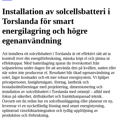
Installation av solcellsbatteri i
Torslanda för smart
energilagring och högre
egenanvändning
Att installera ett solcellsbatteri i Torslanda är ett effektivt sätt att ta
kontroll över din energiförbrukning, minska köpt el och jämna ut
effekttoppar. Med batterilagring sparar du överskottsel från
solpanelerna under dagen för att använda den på kvällen, natten eller
när solen inte producerar el. Resultatet blir ökad egenanvändning av
solel, lägre kostnader och ett mer robust energisystem. Vi hjälper
privatpersoner, fastighetsägare, företag, lantbruk och
bostadsrättsföreningar med projektering, dimensionering och
installation av solcellsbatteri i Torslanda med omnejd – alltid med
fokus på säkerhet, driftsäkerhet och framtidsanpassad teknik.
Oavsett om du redan har en solcellsanläggning eller planerar en ny,
levererar vi en nyckelfärdig lösning med smart energistyrning,
optimerad växelriktarintegration och tydlig uppföljning av
produktion och förbrukning.