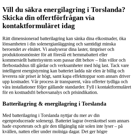
Vill du säkra energilagring i Torslanda?
Skicka din offertförfrågan via
kontaktformuläret idag
Rätt dimensionerad batterilagring kan sänka dina elkostnader, öka
lönsamheten i din solenergianläggning och samtidigt minska
beroendet av elnätet. Vi analyserar dina laster, timpriser och
produktionsmönster för att föreslå ett hemmabatteri eller
kommersiellt batterisystem som passar ditt behov – från villor och
flerbostadshus till gårdar och verksamheter med hög last. Tack vare
intelligent energistyrning kan batteriet ladda när elen är billig och
leverera när priset är högt, samt kapa effekttoppar som annars driver
upp kostnader. Vår process är transparent, våra offerter tydliga och
våra installationer följer gällande standarder. Fyll i kontaktformuläret
för en kostnadsfri behovsanalys och prisindikation.
Batterilagring & energilagring i Torslanda
Med batterilagring i Torslanda nyttjar du mer av din
egenproducerade solenergi. Batteriet lagrar överskottsel som annars
hade exporterats och gör den tillgänglig när solen inte lyser – på
kvällen, natten eller under molniga dagar. Det ger högre