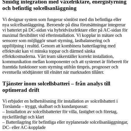
Smidig integration med växelriktare, energistyrning
och befintlig solcellsanläggning
Vi designar system som fungerar sömlöst med din befintliga eller
nya solcellsanläggning. Beroende på dina förutsättningar integrerar
vi batteriet på DC-sidan via hybridväxelriktare eller på AC-sidan för
maximal flexibilitet vid efterinstallation. Vi kopplar in mätare och
sensorer som möjliggör smart styrning, lastbalansering och
uppföljning i realtid. Genom att kombinera batterilagring med
effektvakt kan vi minska toppar och därmed sänka
effektkostnaderna. Vårt team säkerställer korrekt installation,
kommunikation mellan komponenter och att systemet är förberett för
framtida funktioner som styrning utifrån timpris, prognoser och
eventuella stödtjänster till elnätet när marknaden tillåter.
Tjänster inom solcellsbatteri – från analys till
optimerad drift
Vi erbjuder en helhetslösning för installation av solcellsbatteri i
Torslanda – tryggt, skalbart och kundanpassat:
– Installation av solcellsbatterier för villa, fastighet och företag,
nyckelfärdigt och klart
– Batterilagring för befintliga eller nyplanerade solcellsanläggningar,
DC- eller AC-kopplade