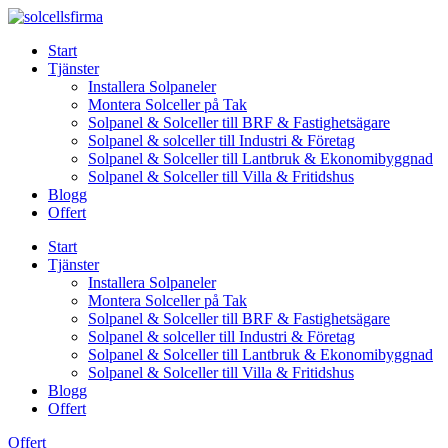
Skip
to
Start
content
Tjänster
Installera Solpaneler
Montera Solceller på Tak
Solpanel & Solceller till BRF & Fastighetsägare
Solpanel & solceller till Industri & Företag
Solpanel & Solceller till Lantbruk & Ekonomibyggnad
Solpanel & Solceller till Villa & Fritidshus
Blogg
Offert
Start
Tjänster
Installera Solpaneler
Montera Solceller på Tak
Solpanel & Solceller till BRF & Fastighetsägare
Solpanel & solceller till Industri & Företag
Solpanel & Solceller till Lantbruk & Ekonomibyggnad
Solpanel & Solceller till Villa & Fritidshus
Blogg
Offert
Offert