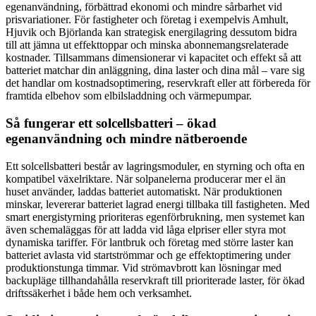
egenanvändning, förbättrad ekonomi och mindre sårbarhet vid
prisvariationer. För fastigheter och företag i exempelvis Amhult,
Hjuvik och Björlanda kan strategisk energilagring dessutom bidra
till att jämna ut effekttoppar och minska abonnemangsrelaterade
kostnader. Tillsammans dimensionerar vi kapacitet och effekt så att
batteriet matchar din anläggning, dina laster och dina mål – vare sig
det handlar om kostnadsoptimering, reservkraft eller att förbereda för
framtida elbehov som elbilsladdning och värmepumpar.
Så fungerar ett solcellsbatteri – ökad
egenanvändning och mindre nätberoende
Ett solcellsbatteri består av lagringsmoduler, en styrning och ofta en
kompatibel växelriktare. När solpanelerna producerar mer el än
huset använder, laddas batteriet automatiskt. När produktionen
minskar, levererar batteriet lagrad energi tillbaka till fastigheten. Med
smart energistyrning prioriteras egenförbrukning, men systemet kan
även schemaläggas för att ladda vid låga elpriser eller styra mot
dynamiska tariffer. För lantbruk och företag med större laster kan
batteriet avlasta vid startströmmar och ge effektoptimering under
produktionstunga timmar. Vid strömavbrott kan lösningar med
backupläge tillhandahålla reservkraft till prioriterade laster, för ökad
driftssäkerhet i både hem och verksamhet.