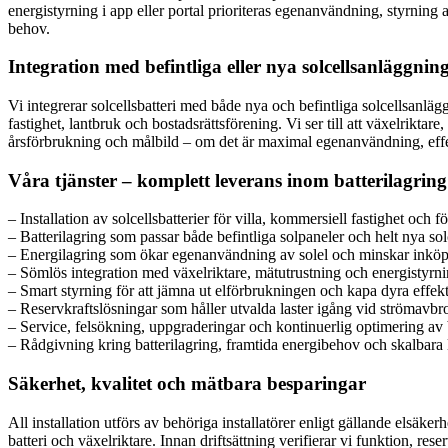
energistyrning i app eller portal prioriteras egenanvändning, styrning
behov.
Integration med befintliga eller nya solcellsanläggnin
Vi integrerar solcellsbatteri med både nya och befintliga solcellsanläg
fastighet, lantbruk och bostadsrättsförening. Vi ser till att växelrik
årsförbrukning och målbild – om det är maximal egenanvändning, effek
Våra tjänster – komplett leverans inom batterilagring
– Installation av solcellsbatterier för villa, kommersiell fastighet och
– Batterilagring som passar både befintliga solpaneler och helt nya so
– Energilagring som ökar egenanvändning av solel och minskar inköp 
– Sömlös integration med växelriktare, mätutrustning och energistyrn
– Smart styrning för att jämna ut elförbrukningen och kapa dyra effek
– Reservkraftslösningar som håller utvalda laster igång vid strömavbro
– Service, felsökning, uppgraderingar och kontinuerlig optimering av 
– Rådgivning kring batterilagring, framtida energibehov och skalbara
Säkerhet, kvalitet och mätbara besparingar
All installation utförs av behöriga installatörer enligt gällande elsäke
batteri och växelriktare. Innan driftsättning verifierar vi funktion, reser