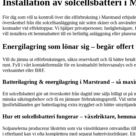
Installation av solcellsbatteri
För dig som vill ta kontroll över din elförbrukning i Marstrand erbjuder 
överskottsel från din solcellsanläggning när solen skiner och använder
kostnader vid effekttoppar. Vi hjälper privatpersoner, fastighetsägare
vill installera ett hemmabatteri till en befintlig anläggning eller pla
Energilagring som lönar sig – begär offert
Vill du jämna ut elförbrukningen, säkra reservkraft och få bättre beta
runt. Fyll i vårt kontaktformulär för en kostnadsfri behovsanalys och e
verksamhet eller BRF.
Batterilagring & energilagring i Marstrand – så maxi
Ett solcellsbatteri gör att överskottet från dagtid inte säljs billigt ut
minska säkringsbehov och få en jämnare förbrukningsprofil. Vid strömav
ljusförhållanden ger batterilagring extra trygghet och bättre utnyttjan
Hur ett solcellsbatteri fungerar – växelriktare, hemm
Solpanelerna producerar likström som via växelriktaren omvandlas til
i efterhand kan vi ofta komplettera med separat batteriväxelriktare.