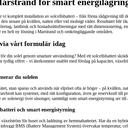
 i Marstrand för smart energilagr
vi komplett installation av solcellsbatteri – från första rådgivning till 
 den senare på kvällen, natten eller vid molnigt väder. Resultatet blir 
, företag, lantbruk och bostadsrättsföreningar med rätt dimensionering, 
nerar en helt ny lösning i Marstrand och omkringliggande områden.
 via vårt formulär idag
lt för din solel genom smartare användning? Med ett solcellsbatteri skräd
n tydlig offert – vi återkommer snabbt med förslag på kapacitet, växelrikt
merar du solelen
 på nätet, utan sparas och används när elpriset ofta är högre – på kvällen,
brott kan systemet, med rätt konfiguration, även ge reservkraft till pr
de av solenergi över säsonger, samtidigt som smart energistyrning ser til
abatteri och smart energistyrning
l växelström för huset och laddning av hemmabatteriet. Har du en hybr
 Ett inbyggt BMS (Battery Management System) övervakar temperatur, cel