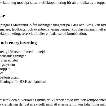
 av laddning mot elpris, samt effektoptimering för att undvika dyra topp
gar
gningar i Marstrand. Våra lösningar fungerar på 1-fas och 3-fas, kan byg
tare, mätare, laddboxar och eventuella värmepumpar kopplas samman i ett
toptimering, reservkraft eller en balanserad kombination.
 och energistyrning
 företag i Marstrand med omnejd
lcellsanläggningar
från elnätet
ingssystem
ttoppar
tt
batterisystem
 lösningar för BRF och lantbruk
rhetskrav och tillverkarens riktlinjer. Vi arbetar med kvalitetskomponent
vkraftslägen där det är aktuellt samt att energistyrningen följer dina mål. 