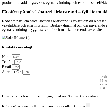
produktion, laddningscykler, egenanvändning och ekonomiska effekter 
Få offert på solcellsbatteri i Marstrand – fyll i formul
Redo att installera solcellsbatteri i Marstrand? Oavsett om du represent
växelriktare och energistyrning. Beskriv dina mål och din nuvarande 
egenanvändning, trygg reservkraft och minskat beroende av elnätet – s
Kontakta oss idag!
Namn
Telefon
Email
Adress + Ort
Beskriv ert behov, förutsättningar, antal m2 & önskat startdatum
Bifoga gärna eventuella dokument, bilder eller ritningar
Bifoga gärna eventuella dokument, bilder eller ritningar