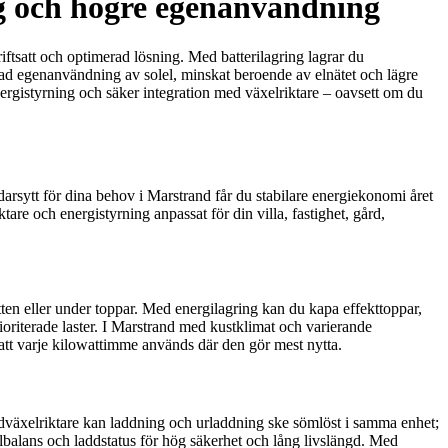
ing och högre egenanvändning
driftsatt och optimerad lösning. Med batterilagring lagrar du
ökad egenanvändning av solel, minskat beroende av elnätet och lägre
energistyrning och säker integration med växelriktare – oavsett om du
darsytt för dina behov i Marstrand får du stabilare energiekonomi året
are och energistyrning anpassat för din villa, fastighet, gård,
 natten eller under toppar. Med energilagring kan du kapa effekttoppar,
ioriterade laster. I Marstrand med kustklimat och varierande
l att varje kilowattimme används där den gör mest nytta.
idväxelriktare kan laddning och urladdning ske sömlöst i samma enhet;
lbalans och laddstatus för hög säkerhet och lång livslängd. Med