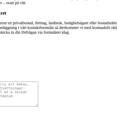
– svart på vitt.
äret
erar en privatbostad, företag, lantbruk, fastighetsägare eller bostadsrät
anläggning i vårt kontaktformulär så återkommer vi med kostnadsfri råd
kicka in din förfrågan via formuläret idag.