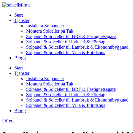
Skip
to
Start
content
Tjänster
Installera Solpaneler
Montera Solceller på Tak
Solpanel & Solceller till BRF & Fastighetsägare
Solpanel & solceller till Industri & Företag
Solpanel & Solceller till Lantbruk & Ekonomibyggnad
Solpanel & Solceller till Villa & Fritidshus
Blogg
Start
Tjänster
Installera Solpaneler
Montera Solceller på Tak
Solpanel & Solceller till BRF & Fastighetsägare
Solpanel & solceller till Industri & Företag
Solpanel & Solceller till Lantbruk & Ekonomibyggnad
Solpanel & Solceller till Villa & Fritidshus
Blogg
Offert