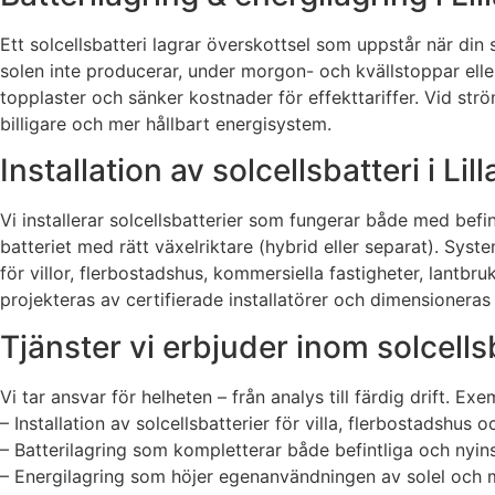
Ett solcellsbatteri lagrar överskottsel som uppstår när di
solen inte producerar, under morgon- och kvällstoppar elle
topplaster och sänker kostnader för effekttariffer. Vid strö
billigare och mer hållbart energisystem.
Installation av solcellsbatteri i L
Vi installerar solcellsbatterier som fungerar både med befi
batteriet med rätt växelriktare (hybrid eller separat). Sys
för villor, flerbostadshus, kommersiella fastigheter, lantbr
projekteras av certifierade installatörer och dimensioneras
Tjänster vi erbjuder inom solcell
Vi tar ansvar för helheten – från analys till färdig drift. E
– Installation av solcellsbatterier för villa, flerbostadshus 
– Batterilagring som kompletterar både befintliga och nyin
– Energilagring som höjer egenanvändningen av solel och 