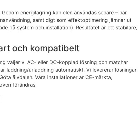
ar. Genom energilagring kan elen användas senare – när
genanvändning, samtidigt som effektoptimering jämnar ut
e på system och installation). Resultatet är ett stabilare,
bart och kompatibelt
ing väljer vi AC- eller DC-kopplad lösning och matchar
r laddning/ur­laddning automatiskt. Vi levererar lösningar
 Göta älvdalen. Våra installationer är CE-märkta,
hoven förändras.
g