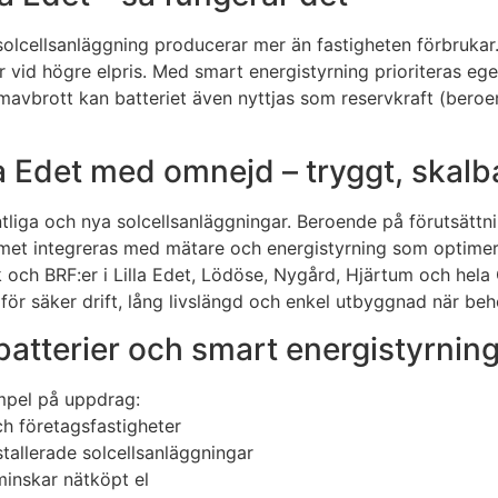
n solcellsanläggning producerar mer än fastigheten förbruk
r vid högre elpris. Med smart energistyrning prioriteras e
mavbrott kan batteriet även nyttjas som reservkraft (beroend
illa Edet med omnejd – tryggt, skal
ntliga och nya solcellsanläggningar. Beroende på förutsättn
temet integreras med mätare och energistyrning som optimera
uk och BRF:er i Lilla Edet, Lödöse, Nygård, Hjärtum och hela
 för säker drift, lång livslängd och enkel utbyggnad när be
sbatterier och smart energistyrnin
xempel på uppdrag:
och företagsfastigheter
stallerade solcellsanläggningar
minskar nätköpt el