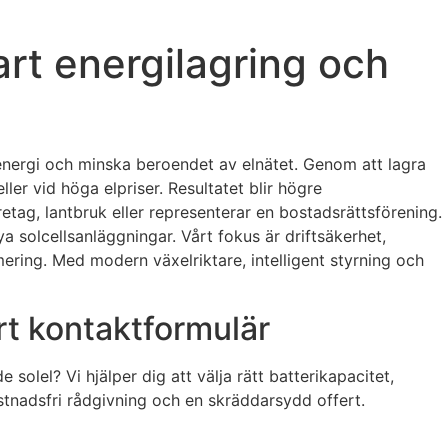
mart energilagring och
 solenergi och minska beroendet av elnätet. Genom att lagra
ler vid höga elpriser. Resultatet blir högre
tag, lantbruk eller representerar en bostadsrättsförening.
a solcellsanläggningar. Vårt fokus är driftsäkerhet,
mering. Med modern växelriktare, intelligent styrning och
årt kontaktformulär
solel? Vi hjälper dig att välja rätt batterikapacitet,
ostnadsfri rådgivning och en skräddarsydd offert.