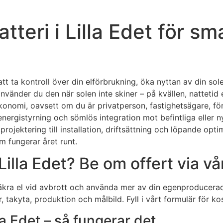
atteri i Lilla Edet för s
sätt att ta kontroll över din elförbrukning, öka nyttan av din
vänder du den när solen inte skiner – på kvällen, nattetid el
onomi, oavsett om du är privatperson, fastighetsägare, före
nergistyrning och sömlös integration mot befintliga eller ny
ojektering till installation, driftsättning och löpande opti
m fungerar året runt.
Lilla Edet? Be om offert via v
 säkra el vid avbrott och använda mer av din egenproducerade 
, takyta, produktion och målbild. Fyll i vårt formulär för k
lla Edet – så fungerar det