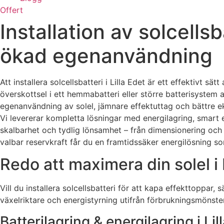
Offert
Installation av solcellsb
ökad egenanvändning
Att installera solcellsbatteri i Lilla Edet är ett effektivt 
överskottsel i ett hemmabatteri eller större batterisystem an
egenanvändning av solel, jämnare effektuttag och bättre ek
Vi levererar kompletta lösningar med energilagring, smart e
skalbarhet och tydlig lönsamhet – från dimensionering och pr
valbar reservkraft får du en framtidssäker energilösning so
Redo att maximera din solel i 
Vill du installera solcellsbatteri för att kapa effekttoppar,
växelriktare och energistyrning utifrån förbrukningsmönster
Batterilagring & energilagring i Li