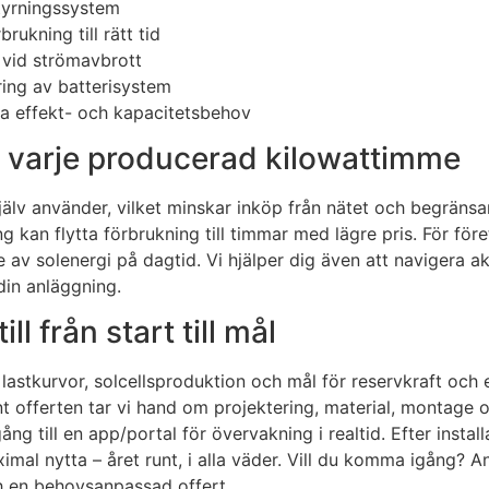
tyrningssystem
ukning till rätt tid
g vid strömavbrott
ring av batterisystem
ida effekt- och kapacitetsbehov
v varje producerad kilowattimme
själv använder, vilket minskar inköp från nätet och begräns
g kan flytta förbrukning till timmar med lägre pris. För före
 av solenergi på dagtid. Vi hjälper dig även att navigera a
din anläggning.
ll från start till mål
astkurvor, solcellsproduktion och mål för reservkraft och ef
t offerten tar vi hand om projektering, material, montage oc
g till en app/portal för övervakning i realtid. Efter install
aximal nytta – året runt, i alla väder. Vill du komma igång? 
h en behovsanpassad offert.