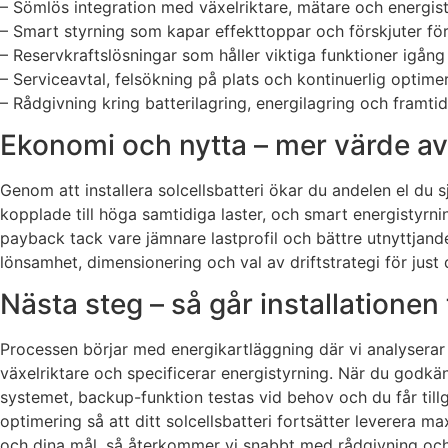
– Sömlös integration med växelriktare, mätare och energis
– Smart styrning som kapar effekttoppar och förskjuter förbr
– Reservkraftslösningar som håller viktiga funktioner igån
– Serviceavtal, felsökning på plats och kontinuerlig optime
– Rådgivning kring batterilagring, energilagring och framt
Ekonomi och nytta – mer värde a
Genom att installera solcellsbatteri ökar du andelen el du 
kopplade till höga samtidiga laster, och smart energistyrnin
payback tack vare jämnare lastprofil och bättre utnyttjande
lönsamhet, dimensionering och val av driftstrategi för just 
Nästa steg – så går installationen ti
Processen börjar med energikartläggning där vi analyserar l
växelriktare och specificerar energistyrning. När du godkän
systemet, backup-funktion testas vid behov och du får tillgån
optimering så att ditt solcellsbatteri fortsätter leverera m
och dina mål, så återkommer vi snabbt med rådgivning oc