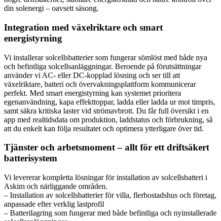
din solenergi – oavsett säsong.
Integration med växelriktare och smart
energistyrning
Vi installerar solcellsbatterier som fungerar sömlöst med både nya
och befintliga solcellsanläggningar. Beroende på förutsättningar
använder vi AC- eller DC-kopplad lösning och ser till att
växelriktare, batteri och övervakningsplattform kommunicerar
perfekt. Med smart energistyrning kan systemet prioritera
egenanvändning, kapa effekttoppar, ladda eller ladda ur mot timpris,
samt säkra kritiska laster vid strömavbrott. Du får full översikt i en
app med realtidsdata om produktion, laddstatus och förbrukning, så
att du enkelt kan följa resultatet och optimera ytterligare över tid.
Tjänster och arbetsmoment – allt för ett driftsäkert
batterisystem
Vi levererar kompletta lösningar för installation av solcellsbatteri i
Askim och närliggande områden.
– Installation av solcellsbatterier för villa, flerbostadshus och företag,
anpassade efter verklig lastprofil
– Batterilagring som fungerar med både befintliga och nyinstallerade