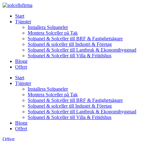
Skip
to
Start
content
Tjänster
Installera Solpaneler
Montera Solceller på Tak
Solpanel & Solceller till BRF & Fastighetsägare
Solpanel & solceller till Industri & Företag
Solpanel & Solceller till Lantbruk & Ekonomibyggnad
Solpanel & Solceller till Villa & Fritidshus
Blogg
Offert
Start
Tjänster
Installera Solpaneler
Montera Solceller på Tak
Solpanel & Solceller till BRF & Fastighetsägare
Solpanel & solceller till Industri & Företag
Solpanel & Solceller till Lantbruk & Ekonomibyggnad
Solpanel & Solceller till Villa & Fritidshus
Blogg
Offert
Offert