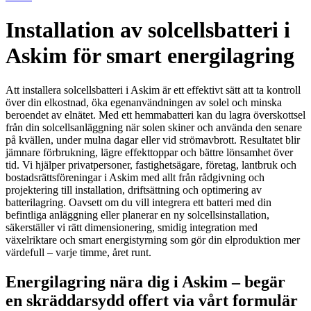
Installation av solcellsbatteri i
Askim för smart energilagring
Att installera solcellsbatteri i Askim är ett effektivt sätt att ta kontroll
över din elkostnad, öka egenanvändningen av solel och minska
beroendet av elnätet. Med ett hemmabatteri kan du lagra överskottsel
från din solcellsanläggning när solen skiner och använda den senare
på kvällen, under mulna dagar eller vid strömavbrott. Resultatet blir
jämnare förbrukning, lägre effekttoppar och bättre lönsamhet över
tid. Vi hjälper privatpersoner, fastighetsägare, företag, lantbruk och
bostadsrättsföreningar i Askim med allt från rådgivning och
projektering till installation, driftsättning och optimering av
batterilagring. Oavsett om du vill integrera ett batteri med din
befintliga anläggning eller planerar en ny solcellsinstallation,
säkerställer vi rätt dimensionering, smidig integration med
växelriktare och smart energistyrning som gör din elproduktion mer
värdefull – varje timme, året runt.
Energilagring nära dig i Askim – begär
en skräddarsydd offert via vårt formulär