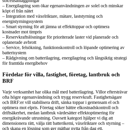
solcellsanläggningar
– Energilagring som ökar egenanvändningen av solel och minskar
köpt el från nätet
– Integration med växelriktare, mätare, laststyrning och
energistyrningssystem
– Smart styrning för att jämna ut effekttoppar och optimera
kostnader mot timpris
– Reservkraftslösningar för prioriterade laster vid planerade och
oplanerade avbrott
– Service, felsökning, funktionskontroll och löpande optimering av
batterisystem
– Rådgivning om batterilagring, energilagring och långsiktig strategi
för framtida energibehov
Fördelar för villa, fastighet, företag, lantbruk och
BRF
Varje verksamhet har olika mål med batterilagring. Villor eftersträvar
ofta högre egenanvändning och trygg reservkraft. Fastighetsägare
och BRF:er vill stabilisera drift, sänka toppar i gemensam el och
optimera mot elpris. Företag söker bättre elkostnadskontroll och
driftsäkerhet, medan lantbruk värdesätter effektoptimering för
energikrävande utrustning. Oavsett kategori hjälper vi dig att
dimensionera rätt, välja rätt batterikemi, växelriktare och styrning –
och skapa en lösning som ger mätbar nytta från dag ett.