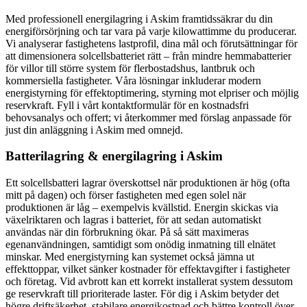
Med professionell energilagring i Askim framtidssäkrar du din
energiförsörjning och tar vara på varje kilowattimme du producerar.
Vi analyserar fastighetens lastprofil, dina mål och förutsättningar för
att dimensionera solcellsbatteriet rätt – från mindre hemmabatterier
för villor till större system för flerbostadshus, lantbruk och
kommersiella fastigheter. Våra lösningar inkluderar modern
energistyrning för effektoptimering, styrning mot elpriser och möjlig
reservkraft. Fyll i vårt kontaktformulär för en kostnadsfri
behovsanalys och offert; vi återkommer med förslag anpassade för
just din anläggning i Askim med omnejd.
Batterilagring & energilagring i Askim
Ett solcellsbatteri lagrar överskottsel när produktionen är hög (ofta
mitt på dagen) och förser fastigheten med egen solel när
produktionen är låg – exempelvis kvällstid. Energin skickas via
växelriktaren och lagras i batteriet, för att sedan automatiskt
användas när din förbrukning ökar. På så sätt maximeras
egenanvändningen, samtidigt som onödig inmatning till elnätet
minskar. Med energistyrning kan systemet också jämna ut
effekttoppar, vilket sänker kostnader för effektavgifter i fastigheter
och företag. Vid avbrott kan ett korrekt installerat system dessutom
ge reservkraft till prioriterade laster. För dig i Askim betyder det
högre driftsäkerhet, stabilare energikostnad och bättre kontroll över