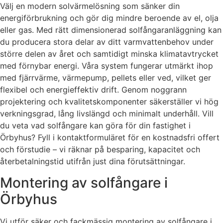
Välj en modern solvärmelösning som sänker din
energiförbrukning och gör dig mindre beroende av el, olja
eller gas. Med rätt dimensionerad solfångaranläggning kan
du producera stora delar av ditt varmvattenbehov under
större delen av året och samtidigt minska klimatavtrycket
med förnybar energi. Våra system fungerar utmärkt ihop
med fjärrvärme, värmepump, pellets eller ved, vilket ger
flexibel och energieffektiv drift. Genom noggrann
projektering och kvalitetskomponenter säkerställer vi hög
verkningsgrad, lång livslängd och minimalt underhåll. Vill
du veta vad solfångare kan göra för din fastighet i
Örbyhus? Fyll i kontaktformuläret för en kostnadsfri offert
och förstudie – vi räknar på besparing, kapacitet och
återbetalningstid utifrån just dina förutsättningar.
Montering av solfångare i
Örbyhus
Vi utför säker och fackmässig montering av solfångare i