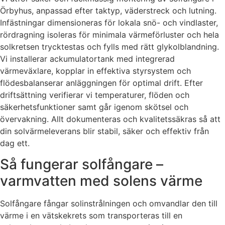
Örbyhus, anpassad efter taktyp, väderstreck och lutning.
Infästningar dimensioneras för lokala snö- och vindlaster,
rördragning isoleras för minimala värmeförluster och hela
solkretsen trycktestas och fylls med rätt glykolblandning.
Vi installerar ackumulatortank med integrerad
värmeväxlare, kopplar in effektiva styrsystem och
flödesbalanserar anläggningen för optimal drift. Efter
driftsättning verifierar vi temperaturer, flöden och
säkerhetsfunktioner samt går igenom skötsel och
övervakning. Allt dokumenteras och kvalitetssäkras så att
din solvärmeleverans blir stabil, säker och effektiv från
dag ett.
Så fungerar solfångare –
varmvatten med solens värme
Solfångare fångar solinstrålningen och omvandlar den till
värme i en vätskekrets som transporteras till en