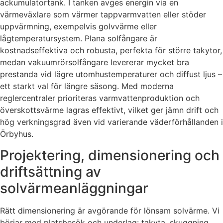
ackumulatortank. I tanken avges energin via en
värmeväxlare som värmer tappvarmvatten eller stöder
uppvärmning, exempelvis golvvärme eller
lågtemperatursystem. Plana solfångare är
kostnadseffektiva och robusta, perfekta för större takytor,
medan vakuumrörsolfångare levererar mycket bra
prestanda vid lägre utomhustemperaturer och diffust ljus –
ett starkt val för längre säsong. Med moderna
reglercentraler prioriteras varmvattenproduktion och
överskottsvärme lagras effektivt, vilket ger jämn drift och
hög verkningsgrad även vid varierande väderförhållanden i
Örbyhus.
Projektering, dimensionering och
driftsättning av
solvärmeanläggningar
Rätt dimensionering är avgörande för lönsam solvärme. Vi
börjar med platsbesök och underlag: takyta, skuggning,