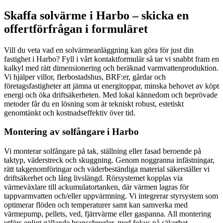
Skaffa solvärme i Harbo – skicka en
offertförfrågan i formuläret
Vill du veta vad en solvärmeanläggning kan göra för just din
fastighet i Harbo? Fyll i vårt kontaktformulär så tar vi snabbt fram en
kalkyl med rätt dimensionering och beräknad varmvattenproduktion.
Vi hjälper villor, flerbostadshus, BRF:er, gårdar och
företagsfastigheter att jämna ut energitoppar, minska behovet av köpt
energi och öka driftsäkerheten. Med lokal kännedom och beprövade
metoder får du en lösning som är tekniskt robust, estetiskt
genomtänkt och kostnadseffektiv över tid.
Montering av solfångare i Harbo
Vi monterar solfångare på tak, ställning eller fasad beroende på
taktyp, väderstreck och skuggning. Genom noggranna infästningar,
rätt takgenomföringar och väderbeständiga material säkerställer vi
driftsäkerhet och lång livslängd. Rörsystemet kopplas via
värmeväxlare till ackumulatortanken, där värmen lagras för
tappvarmvatten och/eller uppvärmning. Vi integrerar styrsystem som
optimerar flöden och temperaturer samt kan samverka med
värmepump, pellets, ved, fjärrvärme eller gaspanna. All montering
utförs enligt gällande branschregler, med fokus på säkerhet,