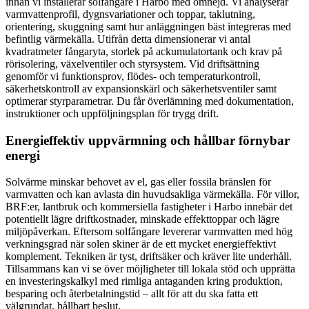
innan vi installerar solfångare i Harbo med omnejd. Vi analyserar
varmvattenprofil, dygnsvariationer och toppar, taklutning,
orientering, skuggning samt hur anläggningen bäst integreras med
befintlig värmekälla. Utifrån detta dimensionerar vi antal
kvadratmeter fångaryta, storlek på ackumulatortank och krav på
rörisolering, växelventiler och styrsystem. Vid driftsättning
genomför vi funktionsprov, flödes- och temperaturkontroll,
säkerhetskontroll av expansionskärl och säkerhetsventiler samt
optimerar styrparametrar. Du får överlämning med dokumentation,
instruktioner och uppföljningsplan för trygg drift.
Energieffektiv uppvärmning och hållbar förnybar
energi
Solvärme minskar behovet av el, gas eller fossila bränslen för
varmvatten och kan avlasta din huvudsakliga värmekälla. För villor,
BRF:er, lantbruk och kommersiella fastigheter i Harbo innebär det
potentiellt lägre driftkostnader, minskade effekttoppar och lägre
miljöpåverkan. Eftersom solfångare levererar varmvatten med hög
verkningsgrad när solen skiner är de ett mycket energieffektivt
komplement. Tekniken är tyst, driftsäker och kräver lite underhåll.
Tillsammans kan vi se över möjligheter till lokala stöd och upprätta
en investeringskalkyl med rimliga antaganden kring produktion,
besparing och återbetalningstid – allt för att du ska fatta ett
välgrundat, hållbart beslut.