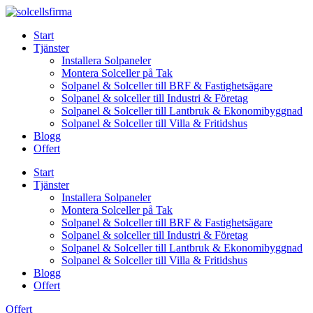
Skip
to
Start
content
Tjänster
Installera Solpaneler
Montera Solceller på Tak
Solpanel & Solceller till BRF & Fastighetsägare
Solpanel & solceller till Industri & Företag
Solpanel & Solceller till Lantbruk & Ekonomibyggnad
Solpanel & Solceller till Villa & Fritidshus
Blogg
Offert
Start
Tjänster
Installera Solpaneler
Montera Solceller på Tak
Solpanel & Solceller till BRF & Fastighetsägare
Solpanel & solceller till Industri & Företag
Solpanel & Solceller till Lantbruk & Ekonomibyggnad
Solpanel & Solceller till Villa & Fritidshus
Blogg
Offert
Offert