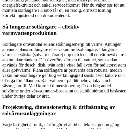
energieffektivitet och enkel serviceåtkomst. När du väljer oss för att
montera solfångare i Harbo får du en färdig, driftsatt lösning –
korrekt injusterad och dokumenterad.
Så fungerar solfångare – effektiv
varmvattenproduktion
Solfångare omvandlar solens strålningsenergi till värme. Antingen
används plana solfångare eller vakuumrörsolfångare. I fångarna
värms en vätska (solvärmebärare) upp och leds till en värmeväxlare i
ackumulatortanken. Där överförs värmen till vattnet, som sedan
används för dusch, disk, tvätt och i vissa fall även för radiatorsystem
eller golvvärme. Plana solfångare är prisvärda och robusta, medan
vakuumrörsolfångare ger hög verkningsgrad särskilt vid kallare och
blåsiga förhållanden. Rätt val beror på ditt behov, takyta och
säsongsprofil. Med korrekt dimensionering får du hög andel
solvärme under vår–sommar–höst samt ett stabilt bidrag till baslasten
under övriga delar av året.
Projektering, dimensionering & driftsättning av
solvärmeanläggningar
Varje fastighet är unik, därför gör vi alltid en teknisk genomgång