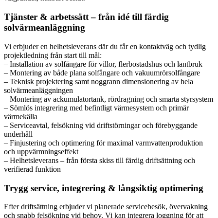
Tjänster & arbetssätt – från idé till färdig
solvärmeanläggning
Vi erbjuder en helhetsleverans där du får en kontaktväg och tydlig
projektledning från start till mål:
– Installation av solfångare för villor, flerbostadshus och lantbruk
– Montering av både plana solfångare och vakuumrörsolfångare
– Teknisk projektering samt noggrann dimensionering av hela
solvärmeanläggningen
– Montering av ackumulatortank, rördragning och smarta styrsystem
– Sömlös integrering med befintligt värmesystem och primär
värmekälla
– Serviceavtal, felsökning vid driftstörningar och förebyggande
underhåll
– Finjustering och optimering för maximal varmvattenproduktion
och uppvärmningseffekt
– Helhetsleverans – från första skiss till färdig driftsättning och
verifierad funktion
Trygg service, integrering & långsiktig optimering
Efter driftsättning erbjuder vi planerade servicebesök, övervakning
och snabb felsökning vid behov. Vi kan integrera loggning för att