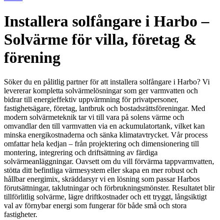
Installera solfångare i Harbo –
Solvärme för villa, företag &
förening
Söker du en pålitlig partner för att installera solfångare i Harbo? Vi
levererar kompletta solvärmelösningar som ger varmvatten och
bidrar till energieffektiv uppvärmning för privatpersoner,
fastighetsägare, företag, lantbruk och bostadsrättsföreningar. Med
modern solvärmeteknik tar vi till vara på solens värme och
omvandlar den till varmvatten via en ackumulatortank, vilket kan
minska energikostnaderna och sänka klimatavtrycket. Vår process
omfattar hela kedjan – från projektering och dimensionering till
montering, integrering och driftsättning av färdiga
solvärmeanläggningar. Oavsett om du vill förvärma tappvarmvatten,
stötta ditt befintliga värmesystem eller skapa en mer robust och
hållbar energimix, skräddarsyr vi en lösning som passar Harbos
förutsättningar, taklutningar och förbrukningsmönster. Resultatet blir
tillförlitlig solvärme, lägre driftkostnader och ett tryggt, långsiktigt
val av förnybar energi som fungerar för både små och stora
fastigheter.