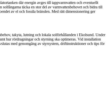
latortanken där energin avges till tappvarmvatten och eventuellt
n solfångarna täcka en stor del av varmvattenbehovet och bidra till
ndet av el och fossila bränslen. Med rätt dimensionering ger
nbehov, takyta, lutning och lokala solförhållanden i Ekolsund. Under
amt hur rördragningar och styrning ska optimeras. Vid installation
vslutas med genomgång av styrsystem, driftinstruktioner och tips för