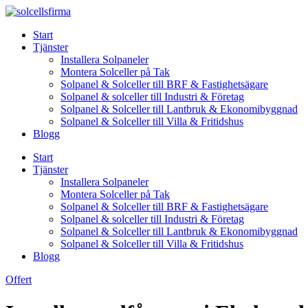
Skip
to
Start
content
Tjänster
Installera Solpaneler
Montera Solceller på Tak
Solpanel & Solceller till BRF & Fastighetsägare
Solpanel & solceller till Industri & Företag
Solpanel & Solceller till Lantbruk & Ekonomibyggnad
Solpanel & Solceller till Villa & Fritidshus
Blogg
Start
Tjänster
Installera Solpaneler
Montera Solceller på Tak
Solpanel & Solceller till BRF & Fastighetsägare
Solpanel & solceller till Industri & Företag
Solpanel & Solceller till Lantbruk & Ekonomibyggnad
Solpanel & Solceller till Villa & Fritidshus
Blogg
Offert