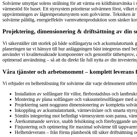
Solvärme utnyttjar solens strålning för att värma en köldbärarvätska 
värmestöd för huset. Ett styrsystem prioriterar solvärmen först, vilke
uppvärmningen av lågtemperatursystem som golvvärme. Tekniken är tys
solvärme pålitlig, energieffektiv varmvattenproduktion som sänker ko
Projektering, dimensionering & driftsättning av din
Vi säkerställer rätt storlek på både solfångaryta och ackumulatortank
planeringen tar vi hänsyn till hur anläggningen bäst integreras med be
använder vi kvalitetssäkrade komponenter och genomför täthetsprov, av
optimerad användning – så att du direkt får full nytta av din investerin
Våra tjänster och arbetsmoment – komplett leverans fr
Vi erbjuder en helhetslösning för solvärme där varje delmoment utför
Installation av solfångare för villor, flerbostadshus och lantbruk
Montering av plana solfångare och vakuumrörsolfångare med a
Projektering samt noggrann dimensionering av kompletta solv
Inkoppling av ackumulatortank, värmeväxlare och smarta styrs
Sömlös integrering mot befintligt värmesystem som panna, vär
Återkommande service, snabb felsökning och förebyggande und
Finjustering och optimering för maximal solvärme till tappvar
Helhetsleverans – från första platsbesök till säker driftsättning