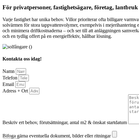
För privatpersoner, fastighetsägare, företag, lantbr
Varje fastighet har unika behov. Villor prioriterar ofta billigare va
solvärmen för stora tappvattenvolymer, exempelvis i mejerihantering el
och minimera driftkostnaderna – och ser till att anläggningen samverk
och en tydlig offert på en energieffektiv, hållbar lösning.
Kontakta oss idag!
Namn
Telefon
Email
Adress + Ort
Beskriv ert behov, förutsättningar, antal m2 & önskat startdatum
Bifoga gärna eventuella dokument, bilder eller ritningar
Bifoga gärna eventuella dokument, bilder eller ritningar