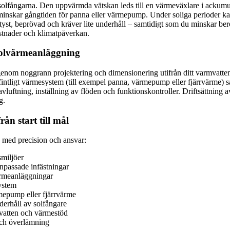
i solfångarna. Den uppvärmda vätskan leds till en värmeväxlare i ackumu
t minskar gångtiden för panna eller värmepump. Under soliga perioder ka
t, beprövad och kräver lite underhåll – samtidigt som du minskar beroe
stnader och klimatpåverkan.
 solvärmeanläggning
 genom noggrann projektering och dimensionering utifrån ditt varmvatte
fintligt värmesystem (till exempel panna, värmepump eller fjärrvärme) s
luftning, inställning av flöden och funktionskontroller. Driftsättning a
g.
ån start till mål
s med precision och ansvar:
smiljöer
npassade infästningar
ärmeanläggningar
ystem
mepump eller fjärrvärme
erhåll av solfångare
mvatten och värmestöd
 och överlämning