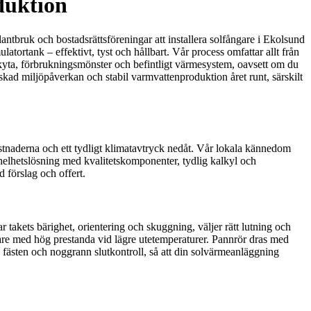
duktion
lantbruk och bostadsrättsföreningar att installera solfångare i Ekolsund
rtank – effektivt, tyst och hållbart. Vår process omfattar allt från
takyta, förbrukningsmönster och befintligt värmesystem, oavsett om du
nskad miljöpåverkan och stabil varmvattenproduktion året runt, särskilt
ostnaderna och ett tydligt klimatavtryck nedåt. Vår lokala kännedom
 helhetslösning med kvalitetskomponenter, tydlig kalkyl och
 förslag och offert.
 takets bärighet, orientering och skuggning, väljer rätt lutning och
gare med hög prestanda vid lägre utetemperaturer. Pannrör dras med
a fästen och noggrann slutkontroll, så att din solvärmeanläggning