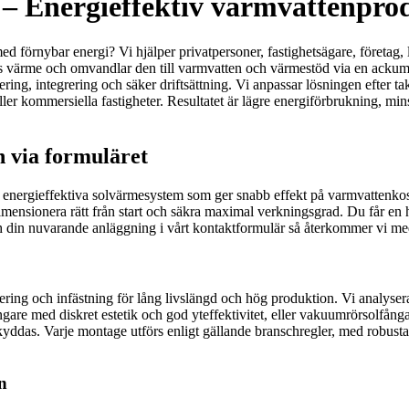
d – Energieffektiv varmvattenpro
ed förnybar energi? Vi hjälper privatpersoner, fastighetsägare, företag, 
ärme och omvandlar den till varmvatten och värmestöd via en ackumulato
ring, integrering och säker driftsättning. Vi anpassar lösningen efter 
ller kommersiella fastigheter. Resultatet är lägre energiförbrukning, mi
n via formuläret
rar energieffektiva solvärmesystem som ger snabb effekt på varmvattenk
imensionera rätt från start och säkra maximal verkningsgrad. Du får en
ch din nuvarande anläggning i vårt kontaktformulär så återkommer vi med
ring och infästning för lång livslängd och hög produktion. Vi analyserar
gare med diskret estetik och god yteffektivitet, eller vakuumrörsolfån
skyddas. Varje montage utförs enligt gällande branschregler, med robust
n