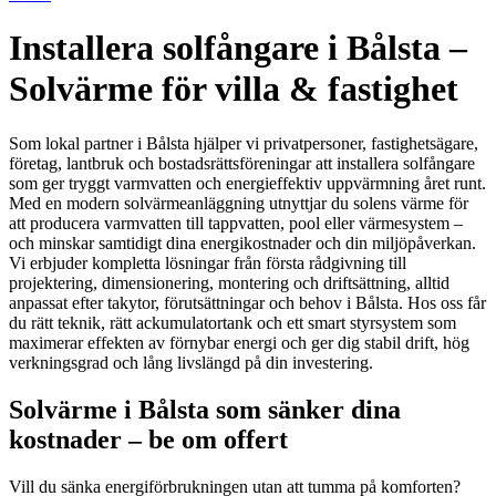
Installera solfångare i Bålsta –
Solvärme för villa & fastighet
Som lokal partner i Bålsta hjälper vi privatpersoner, fastighetsägare,
företag, lantbruk och bostadsrättsföreningar att installera solfångare
som ger tryggt varmvatten och energieffektiv uppvärmning året runt.
Med en modern solvärmeanläggning utnyttjar du solens värme för
att producera varmvatten till tappvatten, pool eller värmesystem –
och minskar samtidigt dina energikostnader och din miljöpåverkan.
Vi erbjuder kompletta lösningar från första rådgivning till
projektering, dimensionering, montering och driftsättning, alltid
anpassat efter takytor, förutsättningar och behov i Bålsta. Hos oss får
du rätt teknik, rätt ackumulatortank och ett smart styrsystem som
maximerar effekten av förnybar energi och ger dig stabil drift, hög
verkningsgrad och lång livslängd på din investering.
Solvärme i Bålsta som sänker dina
kostnader – be om offert
Vill du sänka energiförbrukningen utan att tumma på komforten?