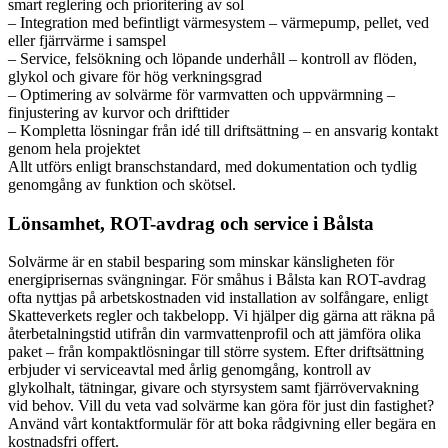
smart reglering och prioritering av sol
– Integration med befintligt värmesystem – värmepump, pellet, ved
eller fjärrvärme i samspel
– Service, felsökning och löpande underhåll – kontroll av flöden,
glykol och givare för hög verkningsgrad
– Optimering av solvärme för varmvatten och uppvärmning –
finjustering av kurvor och drifttider
– Kompletta lösningar från idé till driftsättning – en ansvarig kontakt
genom hela projektet
Allt utförs enligt branschstandard, med dokumentation och tydlig
genomgång av funktion och skötsel.
Lönsamhet, ROT-avdrag och service i Bålsta
Solvärme är en stabil besparing som minskar känsligheten för
energiprisernas svängningar. För småhus i Bålsta kan ROT-avdrag
ofta nyttjas på arbetskostnaden vid installation av solfångare, enligt
Skatteverkets regler och takbelopp. Vi hjälper dig gärna att räkna på
återbetalningstid utifrån din varmvattenprofil och att jämföra olika
paket – från kompaktlösningar till större system. Efter driftsättning
erbjuder vi serviceavtal med årlig genomgång, kontroll av
glykolhalt, tätningar, givare och styrsystem samt fjärrövervakning
vid behov. Vill du veta vad solvärme kan göra för just din fastighet?
Använd vårt kontaktformulär för att boka rådgivning eller begära en
kostnadsfri offert.