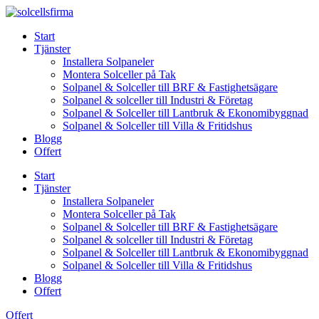
Skip
to
Start
content
Tjänster
Installera Solpaneler
Montera Solceller på Tak
Solpanel & Solceller till BRF & Fastighetsägare
Solpanel & solceller till Industri & Företag
Solpanel & Solceller till Lantbruk & Ekonomibyggnad
Solpanel & Solceller till Villa & Fritidshus
Blogg
Offert
Start
Tjänster
Installera Solpaneler
Montera Solceller på Tak
Solpanel & Solceller till BRF & Fastighetsägare
Solpanel & solceller till Industri & Företag
Solpanel & Solceller till Lantbruk & Ekonomibyggnad
Solpanel & Solceller till Villa & Fritidshus
Blogg
Offert
Offert