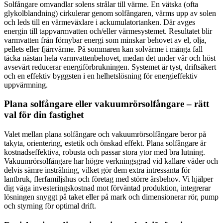
Solfångare omvandlar solens strålar till värme. En vätska (ofta
glykolblandning) cirkulerar genom solfångaren, värms upp av solen
och leds till en värmeväxlare i ackumulatortanken. Där avges
energin till tappvarmvatten och/eller värmesystemet. Resultatet blir
varmvatten från förnybar energi som minskar behovet av el, olja,
pellets eller fjärrvärme. På sommaren kan solvärme i många fall
täcka nästan hela varmvattenbehovet, medan det under vår och höst
avsevärt reducerar energiförbrukningen. Systemet är tyst, driftsäkert
och en effektiv byggsten i en helhetslösning för energieffektiv
uppvärmning.
Plana solfångare eller vakuumrörsolfångare – rätt
val för din fastighet
Valet mellan plana solfångare och vakuumrörsolfångare beror på
takyta, orientering, estetik och önskad effekt. Plana solfångare är
kostnadseffektiva, robusta och passar stora ytor med bra lutning.
Vakuumrörsolfångare har högre verkningsgrad vid kallare väder och
delvis sämre instrålning, vilket gör dem extra intressanta för
lantbruk, flerfamiljshus och företag med större årsbehov. Vi hjälper
dig väga investeringskostnad mot förväntad produktion, integrerar
lösningen snyggt på taket eller på mark och dimensionerar rör, pump
och styrning för optimal drift.