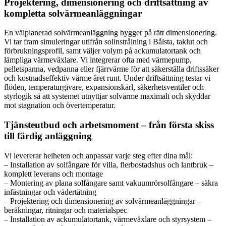
Projektering, dimensionering och driftsättning av
kompletta solvärmeanläggningar
En välplanerad solvärmeanläggning bygger på rätt dimensionering.
Vi tar fram simuleringar utifrån solinstrålning i Bålsta, taklut och
förbrukningsprofil, samt väljer volym på ackumulatortank och
lämpliga värmeväxlare. Vi integrerar ofta med värmepump,
pelletspanna, vedpanna eller fjärrvärme för att säkerställa driftssäker
och kostnadseffektiv värme året runt. Under driftsättning testar vi
flöden, temperaturgivare, expansionskärl, säkerhetsventiler och
styrlogik så att systemet utnyttjar solvärme maximalt och skyddar
mot stagnation och övertemperatur.
Tjänsteutbud och arbetsmoment – från första skiss
till färdig anläggning
Vi levererar helheten och anpassar varje steg efter dina mål:
– Installation av solfångare för villa, flerbostadshus och lantbruk –
komplett leverans och montage
– Montering av plana solfångare samt vakuumrörsolfångare – säkra
infästningar och vädertätning
– Projektering och dimensionering av solvärmeanläggningar –
beräkningar, ritningar och materialspec
– Installation av ackumulatortank, värmeväxlare och styrsystem –