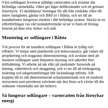
Våra solfångare levererar pålitligt varmvatten och avlastar din
befintliga värmekälla, vilket ger lägre driftkostnader och ett grönare
fotavtryck. Vi skräddarsyr lösningar för allt från enskilda villor till
större fastigheter, gårdar och BRF:er i Bålsta, och ser till att
installationen integreras sömlöst i ditt befintliga system. Skicka in en
offertförfrågan via vårt kontaktformulär så tar vi fram ett förslag
baserat på dina ytor, behov och mål.
Montering av solfångare i Bålsta
Vår process för att installera solfångare i Bålsta är tydlig och
effektiv: Vi börjar med platsbesök och behovsanalys, går vidare till
projektering och noggrann dimensionering, och avslutar med att
montera solfångare samt finjustera styrning och säkerhet före
driftsättning. Vi arbetar på tak eller på markstativ beroende på
lutning, väderstreck och skuggning, och vi ser till att rördragning,
isolering och takgenomföringar blir fackmässigt utförda. Allt
kopplas till en rätt dimensionerad ackumulatortank och ett modernt
styrsystem som prioriterar solvärme när den finns och växlar till din
ordinarie värmekälla när det behövs.
Så fungerar solfångare – varmvatten från förnybar
energi