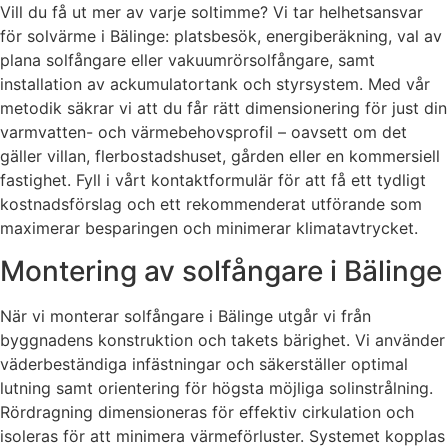
Vill du få ut mer av varje soltimme? Vi tar helhetsansvar
för solvärme i Bälinge: platsbesök, energiberäkning, val av
plana solfångare eller vakuumrörsolfångare, samt
installation av ackumulatortank och styrsystem. Med vår
metodik säkrar vi att du får rätt dimensionering för just din
varmvatten- och värmebehovsprofil – oavsett om det
gäller villan, flerbostadshuset, gården eller en kommersiell
fastighet. Fyll i vårt kontaktformulär för att få ett tydligt
kostnadsförslag och ett rekommenderat utförande som
maximerar besparingen och minimerar klimatavtrycket.
Montering av solfångare i Bälinge
När vi monterar solfångare i Bälinge utgår vi från
byggnadens konstruktion och takets bärighet. Vi använder
väderbeständiga infästningar och säkerställer optimal
lutning samt orientering för högsta möjliga solinstrålning.
Rördragning dimensioneras för effektiv cirkulation och
isoleras för att minimera värmeförluster. Systemet kopplas