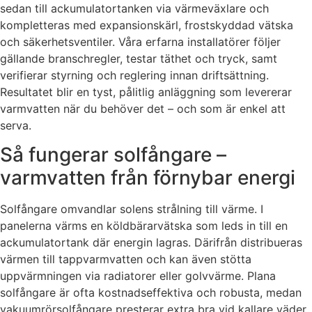
sedan till ackumulatortanken via värmeväxlare och
kompletteras med expansionskärl, frostskyddad vätska
och säkerhetsventiler. Våra erfarna installatörer följer
gällande branschregler, testar täthet och tryck, samt
verifierar styrning och reglering innan driftsättning.
Resultatet blir en tyst, pålitlig anläggning som levererar
varmvatten när du behöver det – och som är enkel att
serva.
Så fungerar solfångare –
varmvatten från förnybar energi
Solfångare omvandlar solens strålning till värme. I
panelerna värms en köldbärarvätska som leds in till en
ackumulatortank där energin lagras. Därifrån distribueras
värmen till tappvarmvatten och kan även stötta
uppvärmningen via radiatorer eller golvvärme. Plana
solfångare är ofta kostnadseffektiva och robusta, medan
vakuumrörsolfångare presterar extra bra vid kallare väder