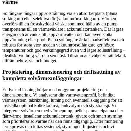
värme
Solfångare fångar upp solstrålning via en absorberplatta (plana
solfångare) eller selektiva rör (vakuumrörsolfångare). Värmen
överförs till en frostskyddad vätska som med hjälp av en pump
transporteras till en värmeväxlare i ackumulatortanken. Där lagras
energin och används till tappvarmvatten och kan även stötta
uppvärmning eller pool. Plana solfångare är kostnadseffektiva och
robusta för stora ytor, medan vakuumrörsolfångare ger högre
temperaturer och god verkningsgrad även vid lägre solinstrålning –
idealiskt vid tidig vår och sen höst. Tillsammans väljer vi rätt teknik
utifrån behov, yta och budget.
Projektering, dimensionering och driftsättning av
kompletta solvärmeanläggningar
En lyckad lösning börjar med noggrann projektering och
dimensionering. Vi analyserar din varmvattenprofil, befintligt
värmesystem, takriktning, lutning och eventuell skuggning för att
fastställa optimal kollektorarea, tankvolym och styrstrategi. Vi
integrerar solvärmen med värmepump, pelletspanna, elpanna eller
fjärrvärme, installerar ackumulatortank, givare och smart styrning
som prioriterar solvärme när den finns tillgänglig. Efter montering
tryckprovas och luftas systemet, styrningen finjusteras och vi