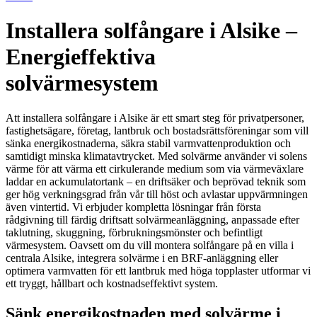
Installera solfångare i Alsike –
Energieffektiva
solvärmesystem
Att installera solfångare i Alsike är ett smart steg för privatpersoner,
fastighetsägare, företag, lantbruk och bostadsrättsföreningar som vill
sänka energikostnaderna, säkra stabil varmvattenproduktion och
samtidigt minska klimatavtrycket. Med solvärme använder vi solens
värme för att värma ett cirkulerande medium som via värmeväxlare
laddar en ackumulatortank – en driftsäker och beprövad teknik som
ger hög verkningsgrad från vår till höst och avlastar uppvärmningen
även vintertid. Vi erbjuder kompletta lösningar från första
rådgivning till färdig driftsatt solvärmeanläggning, anpassade efter
taklutning, skuggning, förbrukningsmönster och befintligt
värmesystem. Oavsett om du vill montera solfångare på en villa i
centrala Alsike, integrera solvärme i en BRF-anläggning eller
optimera varmvatten för ett lantbruk med höga topplaster utformar vi
ett tryggt, hållbart och kostnadseffektivt system.
Sänk energikostnaden med solvärme i