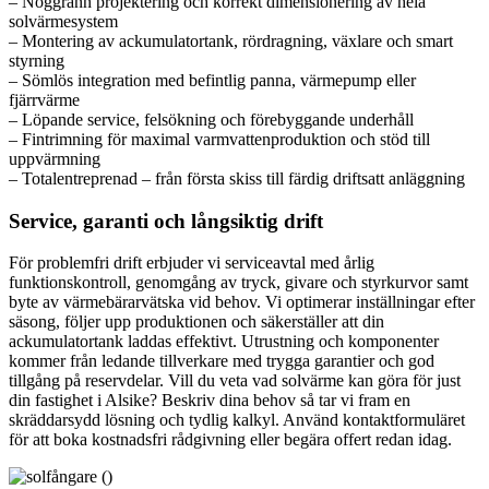
– Noggrann projektering och korrekt dimensionering av hela
solvärmesystem
– Montering av ackumulatortank, rördragning, växlare och smart
styrning
– Sömlös integration med befintlig panna, värmepump eller
fjärrvärme
– Löpande service, felsökning och förebyggande underhåll
– Fintrimning för maximal varmvattenproduktion och stöd till
uppvärmning
– Totalentreprenad – från första skiss till färdig driftsatt anläggning
Service, garanti och långsiktig drift
För problemfri drift erbjuder vi serviceavtal med årlig
funktionskontroll, genomgång av tryck, givare och styrkurvor samt
byte av värmebärarvätska vid behov. Vi optimerar inställningar efter
säsong, följer upp produktionen och säkerställer att din
ackumulatortank laddas effektivt. Utrustning och komponenter
kommer från ledande tillverkare med trygga garantier och god
tillgång på reservdelar. Vill du veta vad solvärme kan göra för just
din fastighet i Alsike? Beskriv dina behov så tar vi fram en
skräddarsydd lösning och tydlig kalkyl. Använd kontaktformuläret
för att boka kostnadsfri rådgivning eller begära offert redan idag.