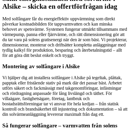
Alsike – skicka en offertförfrågan idag
Med solfångare får du energieffektiv uppvärmning som direkt
påverkar kostnadsbilden för tappvarmvatten och kan minska
behovet av spetsvärme. Systemen fungerar utmärkt tillsammans med
värmepump, panna eller fjärrvärme, och rätt dimensionering gör att
du tar vara på solens gratisenergi när den är som bäst. Vi projekterar,
dimensionerar, monterar och driftsätter kompletta anläggningar med
tydlig kalkyl för produktion, besparing och återbetalningstid – allt
för att göra ditt beslut enkelt och tryggt.
Montering av solfångare i Alsike
Vi hjälper dig att installera solfångare i Alsike på tegeltak, plåttak,
papptak eller fristående stativ på mark där det passar bäst. Arbetet
utförs säkert och fackmässigt med takgenomföringar, infästningar
och rördragning anpassade för lång livslängd och täthet. För
villaägare, fastighetsägare, företag, lantbruk och
bostadsrättsföreningar tar vi ansvar för hela kedjan – från statisk
kontroll och brandsäkerhet till injustering och dokumentation – så att
din solvärmeanläggning levererar maximalt från dag ett.
Så fungerar solfångare – varmvatten från solens