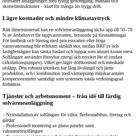
driftsätter anläggningen med tydlig genomgång, mätdata och
skötselinstruktioner – klart för många års trygg drift.
Lägre kostnader och mindre klimatavtryck
Rätt dimensionerad kan en solvärmeanläggning täcka upp till 50–70
% av årsbehovet för tappvarmvatten, beroende på förutsättningar.
För lantbruk och företag med processvatten eller höga
varmvattenuttag blir effekten särskilt stor, medan BRF:er och
fastighetsägare kan sänka baslast och toppar som annars kostar mest.
Solfångare använder förnybar energi och mycket lite el (endast
cirkulationspumpen), vilket ger lägre driftkostnad och minskade
utsläpp. Den robusta tekniken har lång livslängd och jämn
produktion, och i kombination med värmepump minskar antalet
kompressorstarter samtidigt som systemets totala verkningsgrad
förbättras.
Tjänster och arbetsmoment – från idé till färdig
solvärmeanläggning
– Nyinstallation av solfångare för villor, flerbostadshus, företag och
gårdar
– Professionell montering av plana paneler samt
vakuumrörsolfångare