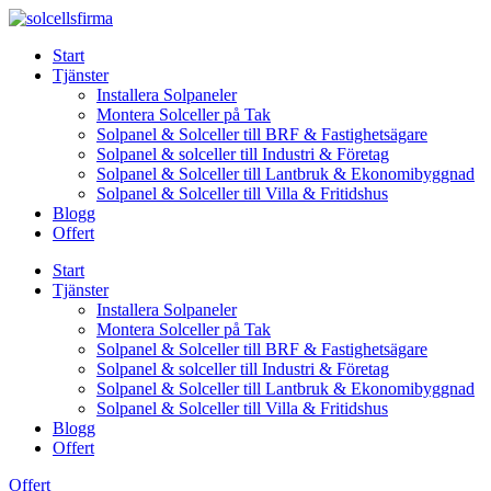
Skip
to
Start
content
Tjänster
Installera Solpaneler
Montera Solceller på Tak
Solpanel & Solceller till BRF & Fastighetsägare
Solpanel & solceller till Industri & Företag
Solpanel & Solceller till Lantbruk & Ekonomibyggnad
Solpanel & Solceller till Villa & Fritidshus
Blogg
Offert
Start
Tjänster
Installera Solpaneler
Montera Solceller på Tak
Solpanel & Solceller till BRF & Fastighetsägare
Solpanel & solceller till Industri & Företag
Solpanel & Solceller till Lantbruk & Ekonomibyggnad
Solpanel & Solceller till Villa & Fritidshus
Blogg
Offert
Offert