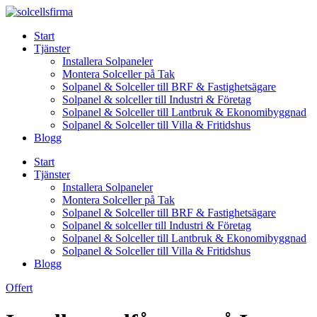
Skip
to
Start
content
Tjänster
Installera Solpaneler
Montera Solceller på Tak
Solpanel & Solceller till BRF & Fastighetsägare
Solpanel & solceller till Industri & Företag
Solpanel & Solceller till Lantbruk & Ekonomibyggnad
Solpanel & Solceller till Villa & Fritidshus
Blogg
Start
Tjänster
Installera Solpaneler
Montera Solceller på Tak
Solpanel & Solceller till BRF & Fastighetsägare
Solpanel & solceller till Industri & Företag
Solpanel & Solceller till Lantbruk & Ekonomibyggnad
Solpanel & Solceller till Villa & Fritidshus
Blogg
Offert