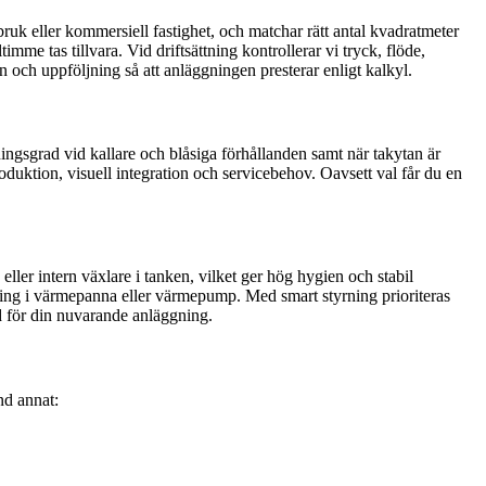
uk eller kommersiell fastighet, och matchar rätt antal kvadratmeter
e tas tillvara. Vid driftsättning kontrollerar vi tryck, flöde,
n och uppföljning så att anläggningen presterar enligt kalkyl.
ngsgrad vid kallare och blåsiga förhållanden samt när takytan är
roduktion, visuell integration och servicebehov. Oavsett val får du en
ler intern växlare i tanken, vilket ger hög hygien och stabil
kning i värmepanna eller värmepump. Med smart styrning prioriteras
gd för din nuvarande anläggning.
nd annat: