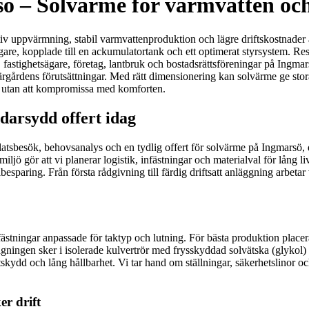
rsö – Solvärme för varmvatten o
ektiv uppvärmning, stabil varmvattenproduktion och lägre driftskostnade
gare, kopplade till en ackumulatortank och ett optimerat styrsystem. Re
r, fastighetsägare, företag, lantbruk och bostadsrättsföreningar på Ingm
rgårdens förutsättningar. Med rätt dimensionering kan solvärme ge stora 
 utan att kompromissa med komforten.
darsydd offert idag
latsbesök, behovsanalys och en tydlig offert för solvärme på Ingmarsö, 
ö gör att vi planerar logistik, infästningar och materialval för lång li
sparing. Från första rådgivning till färdig driftsatt anläggning arbetar 
ästningar anpassade för taktyp och lutning. För bästa produktion placer
gningen sker i isolerade kulvertrör med frysskyddad solvätska (glykol) 
ydd och lång hållbarhet. Vi tar hand om ställningar, säkerhetslinor och lo
er drift