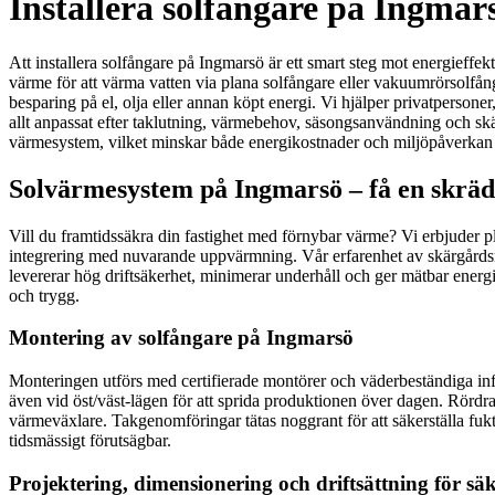
Installera solfångare på Ingma
Att installera solfångare på Ingmarsö är ett smart steg mot energieff
värme för att värma vatten via plana solfångare eller vakuumrörsolfån
besparing på el, olja eller annan köpt energi. Vi hjälper privatpersone
allt anpassat efter taklutning, värmebehov, säsongsanvändning och skä
värmesystem, vilket minskar både energikostnader och miljöpåverkan
Solvärmesystem på Ingmarsö – få en skräd
Vill du framtidssäkra din fastighet med förnybar värme? Vi erbjuder p
integrering med nuvarande uppvärmning. Vår erfarenhet av skärgårdsmilj
levererar hög driftsäkerhet, minimerar underhåll och ger mätbar energibe
och trygg.
Montering av solfångare på Ingmarsö
Monteringen utförs med certifierade montörer och väderbeständiga inf
även vid öst/väst-lägen för att sprida produktionen över dagen. Rördra
värmeväxlare. Takgenomföringar tätas noggrant för att säkerställa fuktsk
tidsmässigt förutsägbar.
Projektering, dimensionering och driftsättning för säk