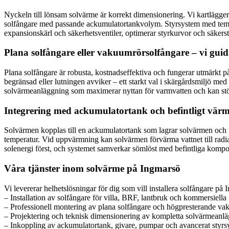
Nyckeln till lönsam solvärme är korrekt dimensionering. Vi kartlägger
solfångare med passande ackumulatortankvolym. Styrsystem med temperatu
expansionskärl och säkerhetsventiler, optimerar styrkurvor och säkerstä
Plana solfångare eller vakuumrörsolfångare – vi guida
Plana solfångare är robusta, kostnadseffektiva och fungerar utmärkt p
begränsad eller lutningen avviker – ett starkt val i skärgårdsmiljö med
solvärmeanläggning som maximerar nyttan för varmvatten och kan stöt
Integrering med ackumulatortank och befintligt vär
Solvärmen kopplas till en ackumulatortank som lagrar solvärmen och för
temperatur. Vid uppvärmning kan solvärmen förvärma vattnet till radia
solenergi först, och systemet samverkar sömlöst med befintliga kompone
Våra tjänster inom solvärme på Ingmarsö
Vi levererar helhetslösningar för dig som vill installera solfångare på I
– Installation av solfångare för villa, BRF, lantbruk och kommersiella 
– Professionell montering av plana solfångare och högpresterande v
– Projektering och teknisk dimensionering av kompletta solvärmeanl
– Inkoppling av ackumulatortank, givare, pumpar och avancerat styr