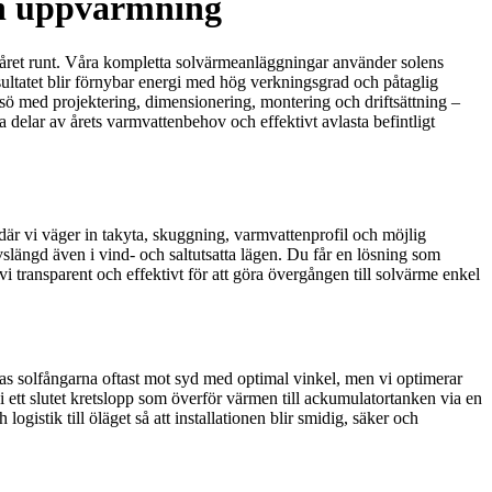
ch uppvärmning
r året runt. Våra kompletta solvärmeanläggningar använder solens
sultatet blir förnybar energi med hög verkningsgrad och påtaglig
arsö med projektering, dimensionering, montering och driftsättning –
delar av årets varmvattenbehov och effektivt avlasta befintligt
där vi väger in takyta, skuggning, varmvattenprofil och möjlig
vslängd även i vind- och saltutsatta lägen. Du får en lösning som
vi transparent och effektivt för att göra övergången till solvärme enkel
as solfångarna oftast mot syd med optimal vinkel, men vi optimerar
i ett slutet kretslopp som överför värmen till ackumulatortanken via en
gistik till öläget så att installationen blir smidig, säker och