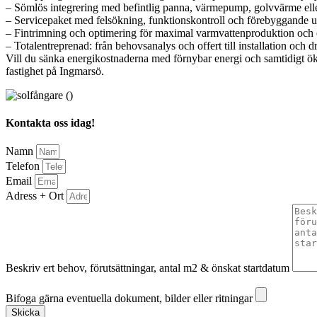
– Sömlös integrering med befintlig panna, värmepump, golvvärme elle
– Servicepaket med felsökning, funktionskontroll och förebyggande u
– Fintrimning och optimering för maximal varmvattenproduktion och
– Totalentreprenad: från behovsanalys och offert till installation och dr
Vill du sänka energikostnaderna med förnybar energi och samtidigt ök
fastighet på Ingmarsö.
Kontakta oss idag!
Namn
Telefon
Email
Adress + Ort
Beskriv ert behov, förutsättningar, antal m2 & önskat startdatum
Bifoga gärna eventuella dokument, bilder eller ritningar
Bifoga gärna eventuella dokument, bilder eller ritningar
Skicka