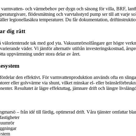
 varmvatten- och värmebehov per dygn och säsong för villa, BRF, lantbr
rgivare, flödesmätning och varvtalsstyrd pump ser till att varje soltimm
ller legionellasäkra temperaturer. Du får dokumentation, driftinstruktio
r dig rätt
å välorienterade tak med god yta. Vakuumrörsolfångare ger högre verkni
 varierande väder. Vi jämför alternativ utifrån investeringskostnad, årsp
ta uppvärmning under stora delar av året.
mesystem
delar den effektivt. För varmvattenproduktion används ofta en slinga el
torer eller golvvärme via shunt, vilket minskar el- eller bränsleförbru
nter. Resultatet är lägre effektuttag, jämnare drift och längre livslän
ngmarsö – från idé till färdig, optimerad drift. Våra tjänster omfattar bla
fastigheter
akuumrör
äggningar
system