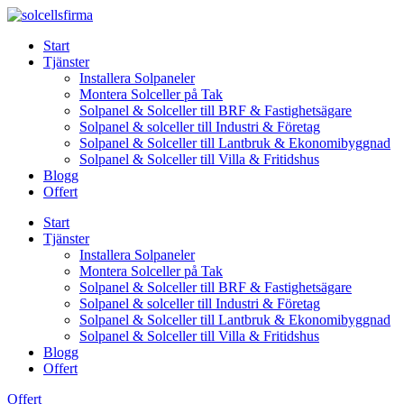
Skip
to
Start
content
Tjänster
Installera Solpaneler
Montera Solceller på Tak
Solpanel & Solceller till BRF & Fastighetsägare
Solpanel & solceller till Industri & Företag
Solpanel & Solceller till Lantbruk & Ekonomibyggnad
Solpanel & Solceller till Villa & Fritidshus
Blogg
Offert
Start
Tjänster
Installera Solpaneler
Montera Solceller på Tak
Solpanel & Solceller till BRF & Fastighetsägare
Solpanel & solceller till Industri & Företag
Solpanel & Solceller till Lantbruk & Ekonomibyggnad
Solpanel & Solceller till Villa & Fritidshus
Blogg
Offert
Offert