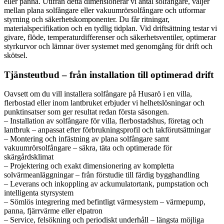
eller panna. Utifrån detta dimensionerar vi antal solfångare, väljer
mellan plana solfångare eller vakuumrörsolfångare och utformar
styrning och säkerhetskomponenter. Du får ritningar,
materialspecifikation och en tydlig tidplan. Vid driftsättning testar vi
givare, flöde, temperaturdifferenser och säkerhetsventiler, optimerar
styrkurvor och lämnar över systemet med genomgång för drift och
skötsel.
Tjänsteutbud – från installation till optimerad drift
Oavsett om du vill installera solfångare på Husarö i en villa,
flerbostad eller inom lantbruket erbjuder vi helhetslösningar och
punktinsatser som ger resultat redan första säsongen.
– Installation av solfångare för villa, flerbostadshus, företag och
lantbruk – anpassat efter förbrukningsprofil och takförutsättningar
– Montering och infästning av plana solfångare samt
vakuumrörsolfångare – säkra, täta och optimerade för
skärgårdsklimat
– Projektering och exakt dimensionering av kompletta
solvärmeanläggningar – från förstudie till färdig bygghandling
– Leverans och inkoppling av ackumulatortank, pumpstation och
intelligenta styrsystem
– Sömlös integrering med befintligt värmesystem – värmepump,
panna, fjärrvärme eller elpatron
– Service, felsökning och periodiskt underhåll – längsta möjliga