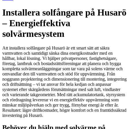
Installera solfångare på Husarö
– Energieffektiva
solvärmesystem
Att installera solfångare på Husarö är ett smart sätt att säkra
varmvatten och samtidigt sänka dina energikostnader med en
hållbar, lokal lösning. Vi hjälper privatpersoner, fastighetsägare,
företag, lantbruk och bostadsrättsföreningar att planera och bygga
kompletta solvärmeanläggningar som tar vara på solens värme och
omvandlar den till varmvatten och stöd för uppvärmning. Från
noggrann projektering och dimensionering till montering, integrering
och driftsättning – vi tar ansvar för hela kedjan och anpassar
systemet efter skärgårdens förutsättningar med salt luft, vindlaster
och varierande takgeometrier. Med rätt ackumulatortank, styrsystem
och rördragning levererar vi en energieffektiv uppvärmning som
minskar miljöpåverkan och ger trygg, förnybar energi år efter år.
Resultatet: lägre driftkostnader, högre komfort och en framtidssäkrad
investering på Husarö.
Behöver du hjälp med solvärme på