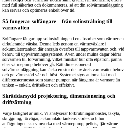
med full säkerhet och dokumenteras, så att din solvärmeanläggning
kan servas och optimeras enkelt över tid.
Så fungerar solfångare – från solinstrålning till
varmvatten
Solfångare fångar upp solinstrålningen i en absorber som värmer en
cirkulerande vätska. Denna leds genom en värmeväxlare i
ackumulatortanken där energin överförs till tappvarmvatten och, vid
behov, till uppvärmningssystemet. Även under mulna dagar bidrar
solvärmen till förvärmning, vilket minskar hur ofta elpatron, panna
eller värmepump behöver gå. Rätt dimensionerad
solvärmeanläggning kan täcka en stor del av årets varmvattenbehov
och ge värmestöd vår och höst. Systemet styrs automatiskt med
differenstermostat som startar pumpen när fångarna är varmare än
tanken – enkelt, driftsäkert och effektivt.
Skräddarsydd projektering, dimensionering och
driftsättning
Varje fastighet är unik. Vi analyserar förbrukningsmönster, takyta,
skuggning, rörvägar, ackumulatortankens storlek och hur
anläggningen ska samverka med värmepump, pellets, fjärrvärme