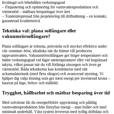
livslängd och bibehållen verkningsgrad
– Finjustering och optimering för varmvattenproduktion och
värmestöd – mätbara besparingar över året
– Totalentreprenad från projektering till driftsättning – en kontakt,
garanterad kvalitetsnivå
Tekniska val: plana solfångare eller
vakuumrörsolfångare?
Plana solfångare är robusta, prisvärda och mycket effektiva under
vår–sommar–höst, idealiska när du främst vill producera
tappvarmvatten. Vakuumrörsolfångare ger högre temperaturer och
bättre verkningsgrad vid lägre utetemperaturer eller vid begränsad
takyta, vilket passar när du vill förlänga säsongen och även ge
värmestöd. Båda teknikerna kan kombineras med rätt
ackumulatortank (med flera slingor) och avancerad styrning. Vi
hjälper dig välja lösning som ger mest energi per investerad krona –
baserat på läge, behov och målbild.
Trygghet, hållbarhet och mätbar besparing över tid
Med solvärme får du energieffektiv uppvärning och pålitlig
varmvattenproduktion från förnybar energi – utan buller och med
minimalt underhåll. Våra system levereras med tydlig driftdata och