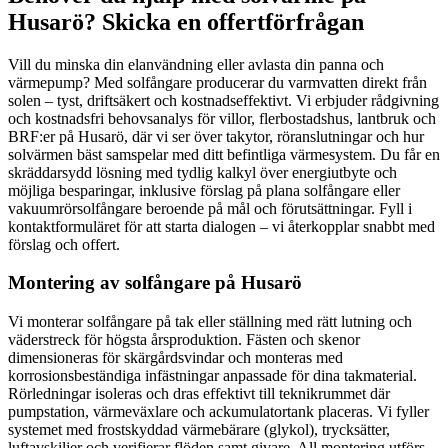
Husarö? Skicka en offertförfrågan
Vill du minska din elanvändning eller avlasta din panna och
värmepump? Med solfångare producerar du varmvatten direkt från
solen – tyst, driftsäkert och kostnadseffektivt. Vi erbjuder rådgivning
och kostnadsfri behovsanalys för villor, flerbostadshus, lantbruk och
BRF:er på Husarö, där vi ser över takytor, röranslutningar och hur
solvärmen bäst samspelar med ditt befintliga värmesystem. Du får en
skräddarsydd lösning med tydlig kalkyl över energiutbyte och
möjliga besparingar, inklusive förslag på plana solfångare eller
vakuumrörsolfångare beroende på mål och förutsättningar. Fyll i
kontaktformuläret för att starta dialogen – vi återkopplar snabbt med
förslag och offert.
Montering av solfångare på Husarö
Vi monterar solfångare på tak eller ställning med rätt lutning och
väderstreck för högsta årsproduktion. Fästen och skenor
dimensioneras för skärgårdsvindar och monteras med
korrosionsbeständiga infästningar anpassade för dina takmaterial.
Rörledningar isoleras och dras effektivt till teknikrummet där
pumpstation, värmeväxlare och ackumulatortank placeras. Vi fyller
systemet med frostskyddad värmebärare (glykol), trycksätter,
luftavskiljer och verifierar flöden samt givare. All montering utförs