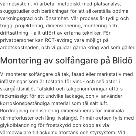
värmesystem. Vi arbetar metodiskt med platsanalys,
skuggstudier och beräkningar för att säkerställa optimal
verkningsgrad och lönsamhet. Vår process är tydlig och
trygg: projektering, dimensionering, montering och
driftsättning – allt utfört av erfarna tekniker. För
privatpersoner kan ROT-avdrag vara möjligt på
arbetskostnaden, och vi guidar gärna kring vad som gäller.
Montering av solfångare på Blidö
Vi monterar solfångare på tak, fasad eller markstativ med
infästningar som är testade för vind- och snölaster i
skärgårdsmiljö. Tätskikt och takgenomföringar utförs
fackmässigt för att undvika läckage, och vi använder
korrosionsbeständiga material som tål salt luft.
Rördragning och isolering dimensioneras för minimala
värmeförluster och lång livslängd. Primärkretsen fylls med
glykolblandning för frostskydd och kopplas via
värmeväxlare till ackumulatortank och styrsystem. Vid