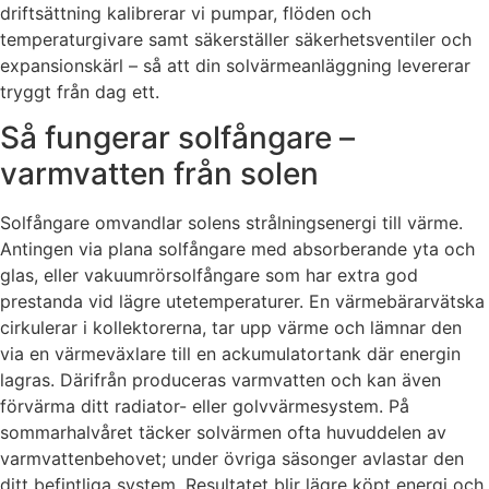
driftsättning kalibrerar vi pumpar, flöden och
temperaturgivare samt säkerställer säkerhetsventiler och
expansionskärl – så att din solvärmeanläggning levererar
tryggt från dag ett.
Så fungerar solfångare –
varmvatten från solen
Solfångare omvandlar solens strålningsenergi till värme.
Antingen via plana solfångare med absorberande yta och
glas, eller vakuumrörsolfångare som har extra god
prestanda vid lägre utetemperaturer. En värmebärarvätska
cirkulerar i kollektorerna, tar upp värme och lämnar den
via en värmeväxlare till en ackumulatortank där energin
lagras. Därifrån produceras varmvatten och kan även
förvärma ditt radiator- eller golvvärmesystem. På
sommarhalvåret täcker solvärmen ofta huvuddelen av
varmvattenbehovet; under övriga säsonger avlastar den
ditt befintliga system. Resultatet blir lägre köpt energi och