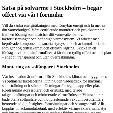
Satsa på solvärme i Stockholm – begär
offert via vårt formulär
Vill du sänka energiräkningen med förnybar energi och få mer av
din värmebudget? Våra certifierade montörer och projektörer tar
fram en lösning som matchar ditt varmvattenbehov,
takförutsättningar och befintliga värmesystem. Vi arbetar med
beprövade komponenter, smarta styrsystem och ackumulatortankar
som ger hög driftsäkerhet och effektiv lagring. Skicka in en
förfrågan via kontaktformuläret så får du en tydlig offert och tidsplan
– snabbt, transparent och utan överraskningar.
Montering av solfångare i Stockholm
Vår installation är utformad för Stockholms klimat och byggnader.
Vi optimerar takplacering, lutning och väderstreck för maximal
solinstrålning och säkrar infästningar för tegel, papp eller plåt.
Rördragning görs isolerat och estetiskt, med tätade
takgenomföringar och minimerade värmeförluster. Vi installerar
både plana solfångare och högpresterande vakuumrörsolfångare
beroende på din fastighets förutsättningar och säsongsprofil. Allt
kopplas till ackumulatortank med effektiv värmeväxlare, samt styr-
och övervakningssystem som reglerar flöden, temperaturer och