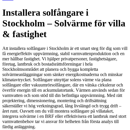
Installera solfångare i
Stockholm – Solvärme för villa
& fastighet
Att installera solfångare i Stockholm är ett smart steg för dig som vill
få energieffektiv uppvärmning, stabil varmvattenproduktion och en
mer hållbar fastighet. Vi hjälper privatpersoner, fastighetsägare,
företag, lantbruk och bostadsrättsföreningar i hela
Stockholmsområdet att planera och bygga kompletta
solvärmeanläggningar som sänker energikostnaderna och minskar
klimatavtrycket. Solfångare utnyttjar solens värme via plana
solfångare eller vakuumrörsolfångare, där en vätska cirkulerar och
överför energin till en ackumulatortank. Värmen används sedan för
varmvatten och som stöd till din befintliga uppvärmning. Med rätt
projektering, dimensionering, montering och driftsättning
säkerställer vi hög verkningsgrad, lång livslängd och trygg drift –
året runt. Oavsett om du vill montera solfångare på villataket,
integrera solvärme i en BRF eller effektivisera ett lantbruk med stort
varmvattenbehov tar vi ansvar för helheten från första analys till
färdig anläggning.