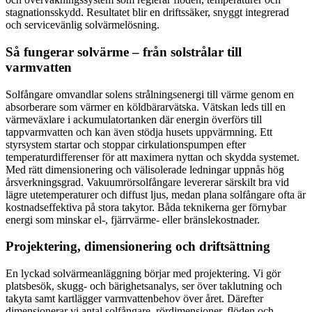
stagnationsskydd. Resultatet blir en driftssäker, snyggt integrerad
och servicevänlig solvärmelösning.
Så fungerar solvärme – från solstrålar till
varmvatten
Solfångare omvandlar solens strålningsenergi till värme genom en
absorberare som värmer en köldbärarvätska. Vätskan leds till en
värmeväxlare i ackumulatortanken där energin överförs till
tappvarmvatten och kan även stödja husets uppvärmning. Ett
styrsystem startar och stoppar cirkulationspumpen efter
temperaturdifferenser för att maximera nyttan och skydda systemet.
Med rätt dimensionering och välisolerade ledningar uppnås hög
årsverkningsgrad. Vakuumrörsolfångare levererar särskilt bra vid
lägre utetemperaturer och diffust ljus, medan plana solfångare ofta är
kostnadseffektiva på stora takytor. Båda teknikerna ger förnybar
energi som minskar el-, fjärrvärme- eller bränslekostnader.
Projektering, dimensionering och driftsättning
En lyckad solvärmeanläggning börjar med projektering. Vi gör
platsbesök, skugg- och bärighetsanalys, ser över taklutning och
takyta samt kartlägger varmvattenbehov över året. Därefter
dimensionerar vi antal solfångare, rördimensioner, flöden och