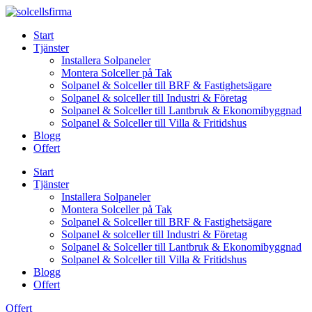
Skip
to
Start
content
Tjänster
Installera Solpaneler
Montera Solceller på Tak
Solpanel & Solceller till BRF & Fastighetsägare
Solpanel & solceller till Industri & Företag
Solpanel & Solceller till Lantbruk & Ekonomibyggnad
Solpanel & Solceller till Villa & Fritidshus
Blogg
Offert
Start
Tjänster
Installera Solpaneler
Montera Solceller på Tak
Solpanel & Solceller till BRF & Fastighetsägare
Solpanel & solceller till Industri & Företag
Solpanel & Solceller till Lantbruk & Ekonomibyggnad
Solpanel & Solceller till Villa & Fritidshus
Blogg
Offert
Offert