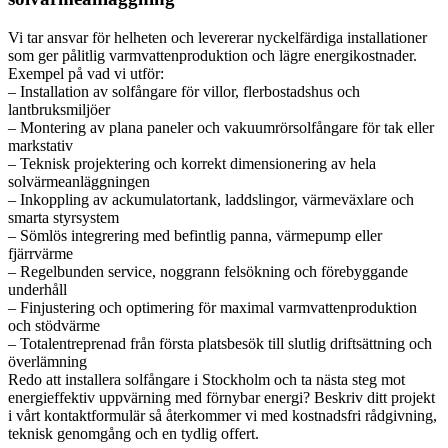
Vi tar ansvar för helheten och levererar nyckelfärdiga installationer
som ger pålitlig varmvattenproduktion och lägre energikostnader.
Exempel på vad vi utför:
– Installation av solfångare för villor, flerbostadshus och
lantbruksmiljöer
– Montering av plana paneler och vakuumrörsolfångare för tak eller
markstativ
– Teknisk projektering och korrekt dimensionering av hela
solvärmeanläggningen
– Inkoppling av ackumulatortank, laddslingor, värmeväxlare och
smarta styrsystem
– Sömlös integrering med befintlig panna, värmepump eller
fjärrvärme
– Regelbunden service, noggrann felsökning och förebyggande
underhåll
– Finjustering och optimering för maximal varmvattenproduktion
och stödvärme
– Totalentreprenad från första platsbesök till slutlig driftsättning och
överlämning
Redo att installera solfångare i Stockholm och ta nästa steg mot
energieffektiv uppvärning med förnybar energi? Beskriv ditt projekt
i vårt kontaktformulär så återkommer vi med kostnadsfri rådgivning,
teknisk genomgång och en tydlig offert.