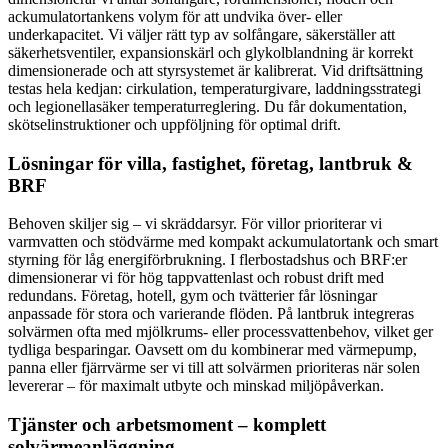
ackumulatortankens volym för att undvika över- eller
underkapacitet. Vi väljer rätt typ av solfångare, säkerställer att
säkerhetsventiler, expansionskärl och glykolblandning är korrekt
dimensionerade och att styrsystemet är kalibrerat. Vid driftsättning
testas hela kedjan: cirkulation, temperaturgivare, laddningsstrategi
och legionellasäker temperaturreglering. Du får dokumentation,
skötselinstruktioner och uppföljning för optimal drift.
Lösningar för villa, fastighet, företag, lantbruk &
BRF
Behoven skiljer sig – vi skräddarsyr. För villor prioriterar vi
varmvatten och stödvärme med kompakt ackumulatortank och smart
styrning för låg energiförbrukning. I flerbostadshus och BRF:er
dimensionerar vi för hög tappvattenlast och robust drift med
redundans. Företag, hotell, gym och tvätterier får lösningar
anpassade för stora och varierande flöden. På lantbruk integreras
solvärmen ofta med mjölkrums- eller processvattenbehov, vilket ger
tydliga besparingar. Oavsett om du kombinerar med värmepump,
panna eller fjärrvärme ser vi till att solvärmen prioriteras när solen
levererar – för maximalt utbyte och minskad miljöpåverkan.
Tjänster och arbetsmoment – komplett
solvärmeanläggning