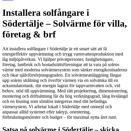
Installera solfångare i
Södertälje – Solvärme för villa,
företag & brf
Att installera solfångare i Södertälje är ett smart sätt att få
energieffektiv uppvärmning och trygg varmvattenproduktion med
låg miljöpåverkan. Vi hjälper privatpersoner, fastighetsägare,
företag, lantbruk och bostadsrättsföreningar att ta vara på solens
värme med moderna solvärmesystem som sänker energikostnaderna
och ökar självförsörjningsgraden. En solvärmeanläggning fångar
upp solens strålning och överför värmen via en solvätska till en
ackumulatortank, där energin lagras för tappvarmvatten och, vid
behov, stöd till uppvärmning. Med rätt projektering, dimensionering,
montering och driftsättning får du hög verkningsgrad, lång livslängd
och en lösning som sömlöst integreras med ditt befintliga
värmesystem. Vi arbetar lokalt i Södertälje med omnejd och
anpassar alltid systemet efter taktyp, orientering,
förbrukningsmönster och budget – för maximal nytta året runt.
Satsa på solvärme i Södertälje – skicka