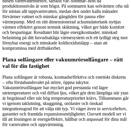
husets varmvattenbehov, särskilt vår–sommar–höst då
produktionsnivån är som högst. På sommaren kan solvärmen ofta stå
för nästan allt tappvarmvatten, medan den under kalla månader
förvärmer vattnet och minskar gångtiden för panna eller
värmepump. Med en rätt dimensionerad ackumulatortank nyttjas
värmen effektivt genom termisk skiktning, vilket ger både komfort
och besparingar. Resultatet blir lägre energikostnader, minskad
belastning på ditt huvudsakliga värmesystem och ett tydligt steg mot
förnybar energi och minskade koldioxidutsläpp – utan att
kompromissa med driftsäkerhet.
Plana solfångare eller vakuumrörsolfångare – rätt
val för din fastighet
Plana solfångare är robusta, kostnadseffektiva och estetiskt diskreta
– ofta förstahandsvalet på större, öppna takytor.
Vakuumrörsolfångare har mycket god prestanda vid lägre
utetemperaturer och vid diffust ljus, vilket gör dem lämpliga när ytan
är begränsad eller när hög temperaturprioritet krävs. Tillsammans går
vi igenom taklutning, skuggning, snölaster och önskad
integrationsgrad för att välja rätt typ. Vi väger även in servicebehov,
garantier och framtida expansionsmöjligheter. Oavsett modell ser vi
till att lösningen är energieffektiv, hållbar och anpassad för dina mål
för varmvatten och uppvärmning.