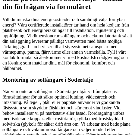
din förfrågan via formuläret
Vill du minska dina energikostnader och samtidigt välja förnybar
energi? Våra certifierade installatörer tar hand om hela kedjan: från
platsbesök och energiberäkningar till installation, injustering och
uppföljning. Vi dimensionerar solfångare och ackumulatortank så att
din anläggning levererar pålitligt varmvatten med bästa möjliga
täckningsgrad – och vi ser till att styrsystemet samspelar med
värmepump, panna, fjärrvärme eller annan värmekälla. Fyll i vårt
kontaktformulär så återkommer vi med kostnadsfri rådgivning och
en lösning som matchar dina mål för ekonomi, komfort och
hållbarhet.
Montering av solfångare i Södertälje
När vi monterar solfångare i Södertälje utgår vi från platsens
förutsättningar för att säkra optimal lutning, väderstreck och
infästning. På tegel-, plåt- eller papptak använder vi godkända
fästsystem som skyddar tätskiktet och står emot vindlaster. Vid
behov installerar vi på markstativ eller fasad. Rördragning utförs
med isolerade koppar- eller rostfria rör, fyllda med frostskyddad
solvätska (glykol) för säker drift året om. Vi arbetar med både plana
solfångare och vakuumrörsolfångare och väljer modell efter
effektbehov, estetik och skuggförhållanden. Efter tryckprovning och