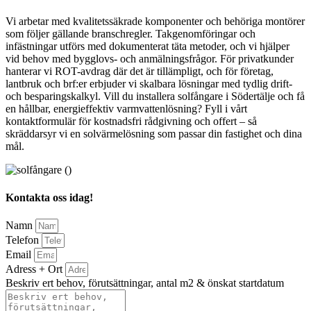
Vi arbetar med kvalitetssäkrade komponenter och behöriga montörer
som följer gällande branschregler. Takgenomföringar och
infästningar utförs med dokumenterat täta metoder, och vi hjälper
vid behov med bygglovs- och anmälningsfrågor. För privatkunder
hanterar vi ROT-avdrag där det är tillämpligt, och för företag,
lantbruk och brf:er erbjuder vi skalbara lösningar med tydlig drift-
och besparingskalkyl. Vill du installera solfångare i Södertälje och få
en hållbar, energieffektiv varmvattenlösning? Fyll i vårt
kontaktformulär för kostnadsfri rådgivning och offert – så
skräddarsyr vi en solvärmelösning som passar din fastighet och dina
mål.
Kontakta oss idag!
Namn
Telefon
Email
Adress + Ort
Beskriv ert behov, förutsättningar, antal m2 & önskat startdatum