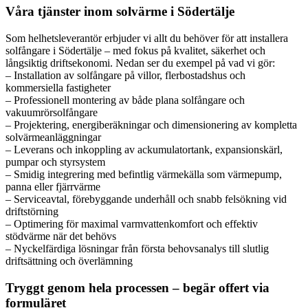
Våra tjänster inom solvärme i Södertälje
Som helhetsleverantör erbjuder vi allt du behöver för att installera
solfångare i Södertälje – med fokus på kvalitet, säkerhet och
långsiktig driftsekonomi. Nedan ser du exempel på vad vi gör:
– Installation av solfångare på villor, flerbostadshus och
kommersiella fastigheter
– Professionell montering av både plana solfångare och
vakuumrörsolfångare
– Projektering, energiberäkningar och dimensionering av kompletta
solvärmeanläggningar
– Leverans och inkoppling av ackumulatortank, expansionskärl,
pumpar och styrsystem
– Smidig integrering med befintlig värmekälla som värmepump,
panna eller fjärrvärme
– Serviceavtal, förebyggande underhåll och snabb felsökning vid
driftstörning
– Optimering för maximal varmvattenkomfort och effektiv
stödvärme när det behövs
– Nyckelfärdiga lösningar från första behovsanalys till slutlig
driftsättning och överlämning
Tryggt genom hela processen – begär offert via
formuläret