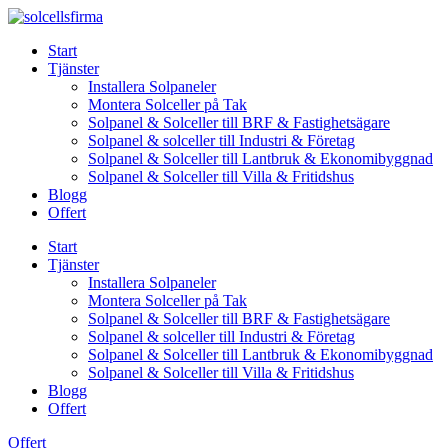
Skip
to
Start
content
Tjänster
Installera Solpaneler
Montera Solceller på Tak
Solpanel & Solceller till BRF & Fastighetsägare
Solpanel & solceller till Industri & Företag
Solpanel & Solceller till Lantbruk & Ekonomibyggnad
Solpanel & Solceller till Villa & Fritidshus
Blogg
Offert
Start
Tjänster
Installera Solpaneler
Montera Solceller på Tak
Solpanel & Solceller till BRF & Fastighetsägare
Solpanel & solceller till Industri & Företag
Solpanel & Solceller till Lantbruk & Ekonomibyggnad
Solpanel & Solceller till Villa & Fritidshus
Blogg
Offert
Offert