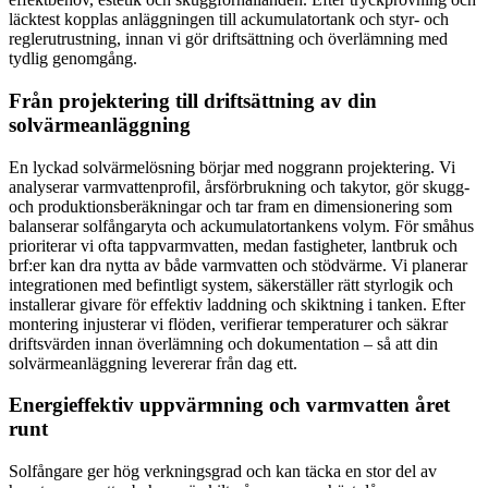
läcktest kopplas anläggningen till ackumulatortank och styr- och
reglerutrustning, innan vi gör driftsättning och överlämning med
tydlig genomgång.
Från projektering till driftsättning av din
solvärmeanläggning
En lyckad solvärmelösning börjar med noggrann projektering. Vi
analyserar varmvattenprofil, årsförbrukning och takytor, gör skugg-
och produktionsberäkningar och tar fram en dimensionering som
balanserar solfångaryta och ackumulatortankens volym. För småhus
prioriterar vi ofta tappvarmvatten, medan fastigheter, lantbruk och
brf:er kan dra nytta av både varmvatten och stödvärme. Vi planerar
integrationen med befintligt system, säkerställer rätt styrlogik och
installerar givare för effektiv laddning och skiktning i tanken. Efter
montering injusterar vi flöden, verifierar temperaturer och säkrar
driftsvärden innan överlämning och dokumentation – så att din
solvärmeanläggning levererar från dag ett.
Energieffektiv uppvärmning och varmvatten året
runt
Solfångare ger hög verkningsgrad och kan täcka en stor del av