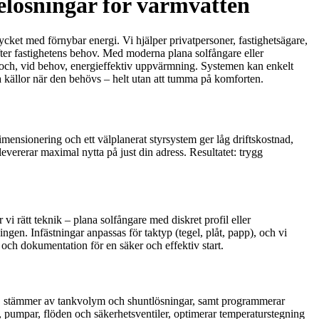
elösningar för varmvatten
ycket med förnybar energi. Vi hjälper privatpersoner, fastighetsägare,
fter fastighetens behov. Med moderna plana solfångare eller
 och, vid behov, energieffektiv uppvärmning. Systemen kan enkelt
a källor när den behövs – helt utan att tumma på komforten.
mensionering och ett välplanerat styrsystem ger låg driftskostnad,
evererar maximal nytta på just din adress. Resultatet: trygg
i rätt teknik – plana solfångare med diskret profil eller
en. Infästningar anpassas för taktyp (tegel, plåt, papp), och vi
 och dokumentation för en säker och effektiv start.
gare, stämmer av tankvolym och shuntlösningar, samt programmerar
e, pumpar, flöden och säkerhetsventiler, optimerar temperaturstegning