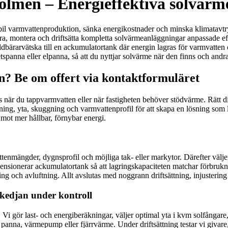
holmen – Energieffektiva solvärm
tabil varmvattenproduktion, sänka energikostnader och minska klimatavtr
nera, montera och driftsätta kompletta solvärmeanläggningar anpassade e
bärarvätska till en ackumulatortank där energin lagras för varmvatten
spanna eller elpanna, så att du nyttjar solvärme när den finns och andr
? Be om offert via kontaktformuläret
 när du tappvarmvatten eller när fastigheten behöver stödvärme. Rätt di
ning, yta, skuggning och varmvattenprofil för att skapa en lösning som l
 mot mer hållbar, förnybar energi.
mängder, dygnsprofil och möjliga tak- eller markytor. Därefter väljer v
sionerar ackumulatortank så att lagringskapaciteten matchar förbrukning
ng och avluftning. Allt avslutas med noggrann driftsättning, injustering
 kedjan under kontroll
var. Vi gör last- och energiberäkningar, väljer optimal yta i kvm solfån
 panna, värmepump eller fjärrvärme. Under driftsättning testar vi givar