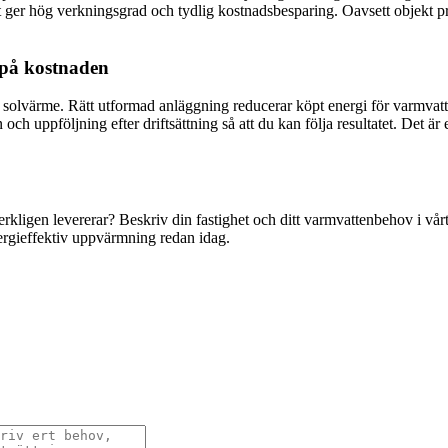
 ger hög verkningsgrad och tydlig kostnadsbesparing. Oavsett objekt pri
 på kostnaden
 solvärme. Rätt utformad anläggning reducerar köpt energi för varmvatt
an och uppföljning efter driftsättning så att du kan följa resultatet. Det
rkligen levererar? Beskriv din fastighet och ditt varmvattenbehov i vå
nergieffektiv uppvärmning redan idag.