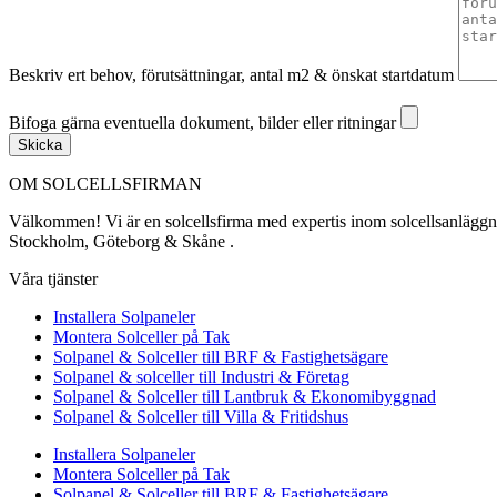
Beskriv ert behov, förutsättningar, antal m2 & önskat startdatum
Bifoga gärna eventuella dokument, bilder eller ritningar
Bifoga gärna eventuella dokument, bilder eller ritningar
Skicka
OM SOLCELLSFIRMAN
Välkommen! Vi är en solcellsfirma med expertis inom solcellsanläggning
Stockholm, Göteborg & Skåne .
Våra tjänster
Installera Solpaneler
Montera Solceller på Tak
Solpanel & Solceller till BRF & Fastighetsägare
Solpanel & solceller till Industri & Företag
Solpanel & Solceller till Lantbruk & Ekonomibyggnad
Solpanel & Solceller till Villa & Fritidshus
Installera Solpaneler
Montera Solceller på Tak
Solpanel & Solceller till BRF & Fastighetsägare