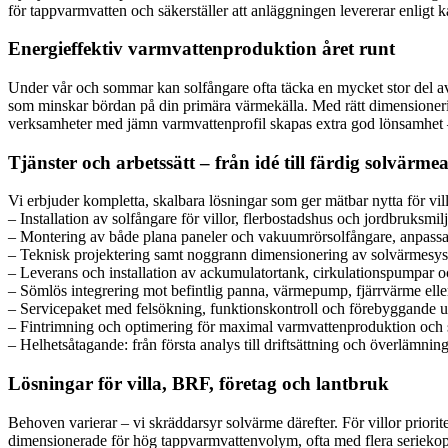
för tappvarmvatten och säkerställer att anläggningen levererar enligt kal
Energieffektiv varmvattenproduktion året runt
Under vår och sommar kan solfångare ofta täcka en mycket stor del av
som minskar bördan på din primära värmekälla. Med rätt dimensioneri
verksamheter med jämn varmvattenprofil skapas extra god lönsamhet – 
Tjänster och arbetssätt – från idé till färdig solvärm
Vi erbjuder kompletta, skalbara lösningar som ger mätbar nytta för vill
– Installation av solfångare för villor, flerbostadshus och jordbruksmil
– Montering av både plana paneler och vakuumrörsolfångare, anpassat
– Teknisk projektering samt noggrann dimensionering av solvärmesy
– Leverans och installation av ackumulatortank, cirkulationspumpar o
– Sömlös integrering mot befintlig panna, värmepump, fjärrvärme el
– Servicepaket med felsökning, funktionskontroll och förebyggande u
– Fintrimning och optimering för maximal varmvattenproduktion och
– Helhetsåtagande: från första analys till driftsättning och överlämn
Lösningar för villa, BRF, företag och lantbruk
Behoven varierar – vi skräddarsyr solvärme därefter. För villor priorit
dimensionerade för hög tappvarmvattenvolym, ofta med flera seriekop