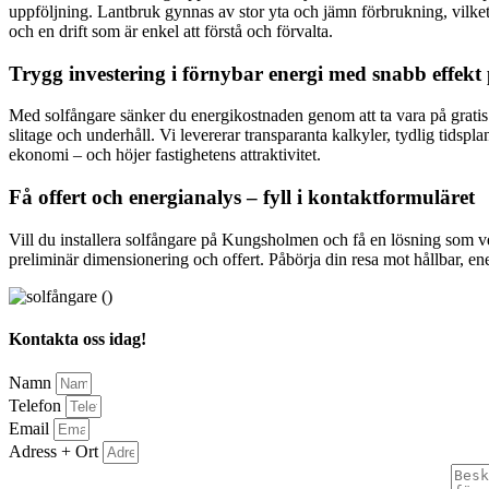
uppföljning. Lantbruk gynnas av stor yta och jämn förbrukning, vilket
och en drift som är enkel att förstå och förvalta.
Trygg investering i förnybar energi med snabb effekt
Med solfångare sänker du energikostnaden genom att ta vara på gratis
slitage och underhåll. Vi levererar transparanta kalkyler, tydlig tidspl
ekonomi – och höjer fastighetens attraktivitet.
Få offert och energianalys – fyll i kontaktformuläret
Vill du installera solfångare på Kungsholmen och få en lösning som ve
preliminär dimensionering och offert. Påbörja din resa mot hållbar, e
Kontakta oss idag!
Namn
Telefon
Email
Adress + Ort