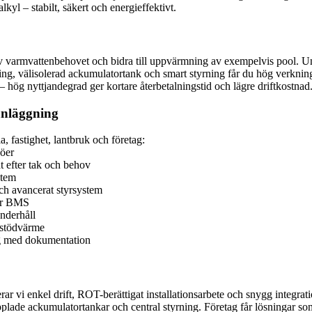
kyl – stabilt, säkert och energieffektivt.
 varmvattenbehovet och bidra till uppvärmning av exempelvis pool. Und
ng, välisolerad ackumulatortank och smart styrning får du hög verknin
hög nyttjandegrad ger kortare återbetalningstid och lägre driftkostnad
eanläggning
a, fastighet, lantbruk och företag:
jöer
 efter tak och behov
stem
ch avancerat styrsystem
ler BMS
nderhåll
 stödvärme
ing med dokumentation
erar vi enkel drift, ROT-berättigat installationsarbete och snygg integra
plade ackumulatortankar och central styrning. Företag får lösningar s