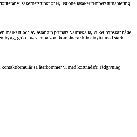
oriterar vi säkerhetsfunktioner, legionellasäker temperaturhantering
en markant och avlastar din primära värmekälla, vilket minskar både
 är en trygg, grön investering som kombinerar klimatnytta med stark
rt kontaktformulär så återkommer vi med kostnadsfri rådgivning,