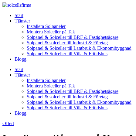
Skip
to
Start
content
Tjänster
Installera Solpaneler
Montera Solceller på Tak
Solpanel & Solceller till BRF & Fastighetsägare
Solpanel & solceller till Industri & Företag
Solpanel & Solceller till Lantbruk & Ekonomibyggnad
Solpanel & Solceller till Villa & Fritidshus
Blogg
Start
Tjänster
Installera Solpaneler
Montera Solceller på Tak
Solpanel & Solceller till BRF & Fastighetsägare
Solpanel & solceller till Industri & Företag
Solpanel & Solceller till Lantbruk & Ekonomibyggnad
Solpanel & Solceller till Villa & Fritidshus
Blogg
Offert