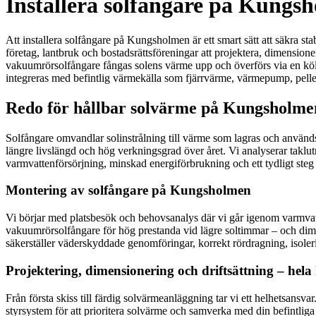
Installera solfångare på Kungs
Att installera solfångare på Kungsholmen är ett smart sätt att säkra s
företag, lantbruk och bostadsrättsföreningar att projektera, dimensio
vakuumrörsolfångare fångas solens värme upp och överförs via en köld
integreras med befintlig värmekälla som fjärrvärme, värmepump, pellet
Redo för hållbar solvärme på Kungsholmen
Solfångare omvandlar solinstrålning till värme som lagras och används
längre livslängd och hög verkningsgrad över året. Vi analyserar taklut
varmvattenförsörjning, minskad energiförbrukning och ett tydligt steg
Montering av solfångare på Kungsholmen
Vi börjar med platsbesök och behovsanalys där vi går igenom varmvatten
vakuumrörsolfångare för hög prestanda vid lägre soltimmar – och dimen
säkerställer väderskyddade genomföringar, korrekt rördragning, isoleri
Projektering, dimensionering och driftsättning – hela
Från första skiss till färdig solvärmeanläggning tar vi ett helhetsans
styrsystem för att prioritera solvärme och samverka med din befintliga