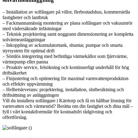
– Installation av solfångare på villor, flerbostadshus, kommersiella
fastigheter och lantbruk
– Fackmannamässig montering av plana solfångare och vakuumrör
med vädersäkrade infästningar
– Teknisk projektering samt noggrann dimensionering av kompletta
solvärmeanläggningar
– Inkoppling av ackumulatortank, shuntar, pumpar och smarta
styrsystem för optimal drift
– Sömlös integrering med befintliga värmekällor som fjärrvärme,
värmepump eller panna
– Proaktiv service, felsökning och kontinuerligt underhåll för hög
driftsäkerhet
– Finjustering och optimering för maximal varmvattenproduktion
och effektiv uppvärmning
– Helhetsleverans: projektering, installation, slutbesiktning och
driftsättning av anläggningen
Vill du installera solfångare i Kärrtorp och få en hållbar lösning för
varmvatten och värmestöd? Berätta om din fastighet och dina mål –
fyll i vårt kontaktformulär för kostnadsfri rådgivning och
offertförslag.