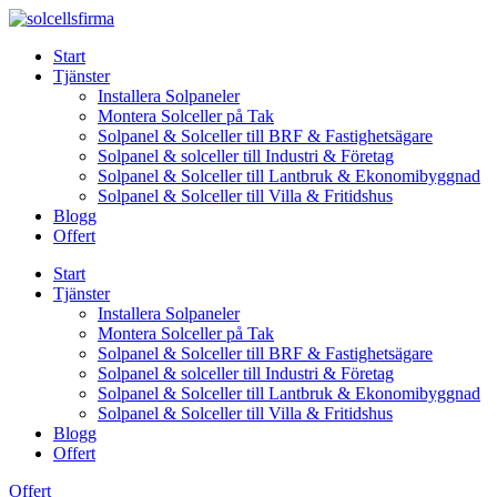
Skip
to
Start
content
Tjänster
Installera Solpaneler
Montera Solceller på Tak
Solpanel & Solceller till BRF & Fastighetsägare
Solpanel & solceller till Industri & Företag
Solpanel & Solceller till Lantbruk & Ekonomibyggnad
Solpanel & Solceller till Villa & Fritidshus
Blogg
Offert
Start
Tjänster
Installera Solpaneler
Montera Solceller på Tak
Solpanel & Solceller till BRF & Fastighetsägare
Solpanel & solceller till Industri & Företag
Solpanel & Solceller till Lantbruk & Ekonomibyggnad
Solpanel & Solceller till Villa & Fritidshus
Blogg
Offert
Offert