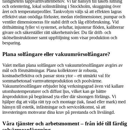
fastighetens tappvarmvattenbehov. Vi tar hänsyn till takets lutning
och orientering, lokal solinstrålning i Stockholm, skuggning över
året och temperaturprofiler. Tankvolym väljs så att effekten lagras
effektivt utan onödiga förluster, medan rördimensioner, pumpar och
ventiler dimensioneras för stabil drift och låg elförbrukning. Vid
driftsättning fyller vi systemet, avluftar, injusterar flöden, kalibrerar
givare och säkerställer rätt säkerhetsnivåer. Du får drift- och
skötselinstruktioner samt uppföljning som visar produktion och
besparing.
Plana solfångare eller vakuumrörsolfångare?
Valet mellan plana solfångare och vakuumrörsolfångare avgörs av
mål och förutsättningar. Plana kollektorer är robusta,
kostnadseffektiva och passar stora ytor – ett utmärkt val för
sommarbetonad varmvattenproduktion och poolvärme.
Vakuumrörsolfångare erbjuder hög verkningsgrad även vid kallare
utomhustemperaturer och diffust ljus, vilket kan ge bättre
årsproduktion på begränsad yta eller där säsongen förlängs. Vi
hjälper dig att välja rätt typ och montage (tak, fasad eller mark) med
hänsyn till estetik, infästningar och serviceåtkomst, så att
investeringen motsvarar dina krav på prestanda och livslängd.
Våra tjänster och arbetsmoment – från idé till färdig
solvärmeanläggning