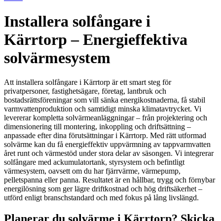
Installera solfångare i
Kärrtorp – Energieffektiva
solvärmesystem
Att installera solfångare i Kärrtorp är ett smart steg för
privatpersoner, fastighetsägare, företag, lantbruk och
bostadsrättsföreningar som vill sänka energikostnaderna, få stabil
varmvattenproduktion och samtidigt minska klimatavtrycket. Vi
levererar kompletta solvärmeanläggningar – från projektering och
dimensionering till montering, inkoppling och driftsättning –
anpassade efter dina förutsättningar i Kärrtorp. Med rätt utformad
solvärme kan du få energieffektiv uppvärmning av tappvarmvatten
året runt och värmestöd under stora delar av säsongen. Vi integrerar
solfångare med ackumulatortank, styrsystem och befintligt
värmesystem, oavsett om du har fjärrvärme, värmepump,
pelletspanna eller panna. Resultatet är en hållbar, trygg och förnybar
energilösning som ger lägre driftkostnad och hög driftsäkerhet –
utförd enligt branschstandard och med fokus på lång livslängd.
Planerar du solvärme i Kärrtorp? Skicka