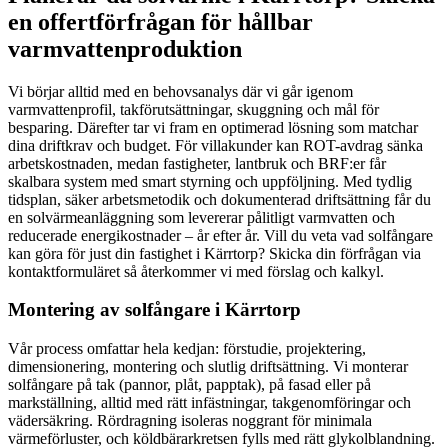
en offertförfrågan för hållbar
varmvattenproduktion
Vi börjar alltid med en behovsanalys där vi går igenom
varmvattenprofil, takförutsättningar, skuggning och mål för
besparing. Därefter tar vi fram en optimerad lösning som matchar
dina driftkrav och budget. För villakunder kan ROT-avdrag sänka
arbetskostnaden, medan fastigheter, lantbruk och BRF:er får
skalbara system med smart styrning och uppföljning. Med tydlig
tidsplan, säker arbetsmetodik och dokumenterad driftsättning får du
en solvärmeanläggning som levererar pålitligt varmvatten och
reducerade energikostnader – år efter år. Vill du veta vad solfångare
kan göra för just din fastighet i Kärrtorp? Skicka din förfrågan via
kontaktformuläret så återkommer vi med förslag och kalkyl.
Montering av solfångare i Kärrtorp
Vår process omfattar hela kedjan: förstudie, projektering,
dimensionering, montering och slutlig driftsättning. Vi monterar
solfångare på tak (pannor, plåt, papptak), på fasad eller på
markställning, alltid med rätt infästningar, takgenomföringar och
vädersäkring. Rördragning isoleras noggrant för minimala
värmeförluster, och köldbärarkretsen fylls med rätt glykolblandning.