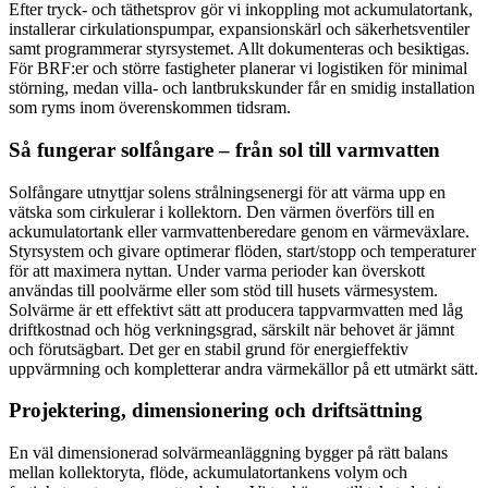
Efter tryck- och täthetsprov gör vi inkoppling mot ackumulatortank,
installerar cirkulationspumpar, expansionskärl och säkerhetsventiler
samt programmerar styrsystemet. Allt dokumenteras och besiktigas.
För BRF:er och större fastigheter planerar vi logistiken för minimal
störning, medan villa- och lantbrukskunder får en smidig installation
som ryms inom överenskommen tidsram.
Så fungerar solfångare – från sol till varmvatten
Solfångare utnyttjar solens strålningsenergi för att värma upp en
vätska som cirkulerar i kollektorn. Den värmen överförs till en
ackumulatortank eller varmvattenberedare genom en värmeväxlare.
Styrsystem och givare optimerar flöden, start/stopp och temperaturer
för att maximera nyttan. Under varma perioder kan överskott
användas till poolvärme eller som stöd till husets värmesystem.
Solvärme är ett effektivt sätt att producera tappvarmvatten med låg
driftkostnad och hög verkningsgrad, särskilt när behovet är jämnt
och förutsägbart. Det ger en stabil grund för energieffektiv
uppvärmning och kompletterar andra värmekällor på ett utmärkt sätt.
Projektering, dimensionering och driftsättning
En väl dimensionerad solvärmeanläggning bygger på rätt balans
mellan kollektoryta, flöde, ackumulatortankens volym och