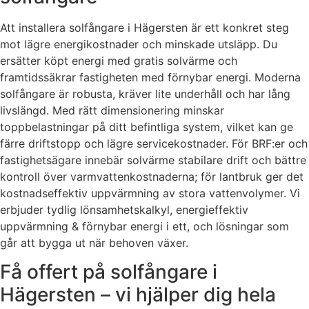
Att installera solfångare i Hägersten är ett konkret steg
mot lägre energikostnader och minskade utsläpp. Du
ersätter köpt energi med gratis solvärme och
framtidssäkrar fastigheten med förnybar energi. Moderna
solfångare är robusta, kräver lite underhåll och har lång
livslängd. Med rätt dimensionering minskar
toppbelastningar på ditt befintliga system, vilket kan ge
färre driftstopp och lägre servicekostnader. För BRF:er och
fastighetsägare innebär solvärme stabilare drift och bättre
kontroll över varmvattenkostnaderna; för lantbruk ger det
kostnadseffektiv uppvärmning av stora vattenvolymer. Vi
erbjuder tydlig lönsamhetskalkyl, energieffektiv
uppvärmning & förnybar energi i ett, och lösningar som
går att bygga ut när behoven växer.
Få offert på solfångare i
Hägersten – vi hjälper dig hela