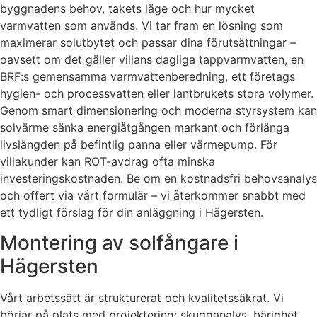
byggnadens behov, takets läge och hur mycket
varmvatten som används. Vi tar fram en lösning som
maximerar solutbytet och passar dina förutsättningar –
oavsett om det gäller villans dagliga tappvarmvatten, en
BRF:s gemensamma varmvattenberedning, ett företags
hygien- och processvatten eller lantbrukets stora volymer.
Genom smart dimensionering och moderna styrsystem kan
solvärme sänka energiåtgången markant och förlänga
livslängden på befintlig panna eller värmepump. För
villakunder kan ROT-avdrag ofta minska
investeringskostnaden. Be om en kostnadsfri behovsanalys
och offert via vårt formulär – vi återkommer snabbt med
ett tydligt förslag för din anläggning i Hägersten.
Montering av solfångare i
Hägersten
Vårt arbetssätt är strukturerat och kvalitetssäkrat. Vi
börjar på plats med projektering: skugganalys, bärighet,