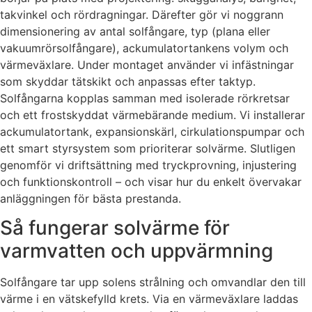
takvinkel och rördragningar. Därefter gör vi noggrann
dimensionering av antal solfångare, typ (plana eller
vakuumrörsolfångare), ackumulatortankens volym och
värmeväxlare. Under montaget använder vi infästningar
som skyddar tätskikt och anpassas efter taktyp.
Solfångarna kopplas samman med isolerade rörkretsar
och ett frostskyddat värmebärande medium. Vi installerar
ackumulatortank, expansionskärl, cirkulationspumpar och
ett smart styrsystem som prioriterar solvärme. Slutligen
genomför vi driftsättning med tryckprovning, injustering
och funktionskontroll – och visar hur du enkelt övervakar
anläggningen för bästa prestanda.
Så fungerar solvärme för
varmvatten och uppvärmning
Solfångare tar upp solens strålning och omvandlar den till
värme i en vätskefylld krets. Via en värmeväxlare laddas