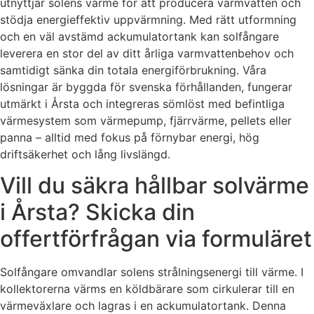
utnyttjar solens värme för att producera varmvatten och
stödja energieffektiv uppvärmning. Med rätt utformning
och en väl avstämd ackumulatortank kan solfångare
leverera en stor del av ditt årliga varmvattenbehov och
samtidigt sänka din totala energiförbrukning. Våra
lösningar är byggda för svenska förhållanden, fungerar
utmärkt i Årsta och integreras sömlöst med befintliga
värmesystem som värmepump, fjärrvärme, pellets eller
panna – alltid med fokus på förnybar energi, hög
driftsäkerhet och lång livslängd.
Vill du säkra hållbar solvärme
i Årsta? Skicka din
offertförfrågan via formuläret
Solfångare omvandlar solens strålningsenergi till värme. I
kollektorerna värms en köldbärare som cirkulerar till en
värmeväxlare och lagras i en ackumulatortank. Denna