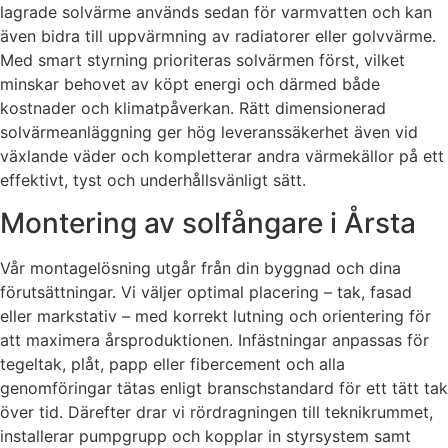
lagrade solvärme används sedan för varmvatten och kan
även bidra till uppvärmning av radiatorer eller golvvärme.
Med smart styrning prioriteras solvärmen först, vilket
minskar behovet av köpt energi och därmed både
kostnader och klimatpåverkan. Rätt dimensionerad
solvärmeanläggning ger hög leveranssäkerhet även vid
växlande väder och kompletterar andra värmekällor på ett
effektivt, tyst och underhållsvänligt sätt.
Montering av solfångare i Årsta
Vår montagelösning utgår från din byggnad och dina
förutsättningar. Vi väljer optimal placering – tak, fasad
eller markstativ – med korrekt lutning och orientering för
att maximera årsproduktionen. Infästningar anpassas för
tegeltak, plåt, papp eller fibercement och alla
genomföringar tätas enligt branschstandard för ett tätt tak
över tid. Därefter drar vi rördragningen till teknikrummet,
installerar pumpgrupp och kopplar in styrsystem samt