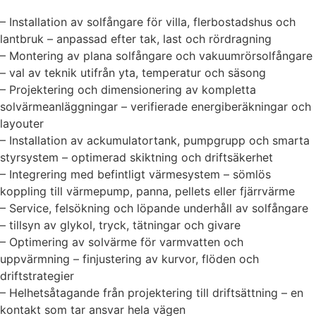
– Installation av solfångare för villa, flerbostadshus och
lantbruk – anpassad efter tak, last och rördragning
– Montering av plana solfångare och vakuumrörsolfångare
– val av teknik utifrån yta, temperatur och säsong
– Projektering och dimensionering av kompletta
solvärmeanläggningar – verifierade energiberäkningar och
layouter
– Installation av ackumulatortank, pumpgrupp och smarta
styrsystem – optimerad skiktning och driftsäkerhet
– Integrering med befintligt värmesystem – sömlös
koppling till värmepump, panna, pellets eller fjärrvärme
– Service, felsökning och löpande underhåll av solfångare
– tillsyn av glykol, tryck, tätningar och givare
– Optimering av solvärme för varmvatten och
uppvärmning – finjustering av kurvor, flöden och
driftstrategier
– Helhetsåtagande från projektering till driftsättning – en
kontakt som tar ansvar hela vägen