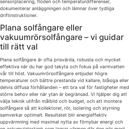
sensorplacering, flöden och temperaturdifferenser,
dokumenterar anläggningen och lämnar över tydliga
driftinstruktioner.
Plana solfångare eller
vakuumrörsolfångare – vi guidar
till rätt val
Plana solfångare är ofta prisvärda, robusta och mycket
effektiva när du har god takyta och fokus på varmvatten
vår till höst. Vakuumrörsolfångare erbjuder högre
temperaturer och bättre prestanda vid kallare, blåsiga eller
delvis diffusa förhållanden – ett bra val för fastigheter med
större behov eller när ytan är begränsad. Vi hjälper dig att
välja teknik utifrån målbild och budget, och att montera
solfångare så att kollektorer, rör, isolering och styrning
samverkar optimalt. Resultatet blir energieffektiv
uppvärmning med maximal nytta av förnybar energi och
en ackumulatortank som lagrar värmen där den gör mest