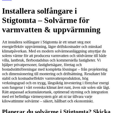
Installera solfångare i
Stigtomta – Solvärme för
varmvatten & uppvärmning
Att installera solfångare i Stigtomta är ett smart steg mot
energieffektiv uppvärmning, lägre driftskostnader och minskad
klimatpåverkan. Med en modern solvärmeanläggning utnyttjar du
solens värme för att producera varmvatten och stödvärme till både
villa, lantbruk, flerbostadshus och kommersiella fastigheter. Vi
hjälper privatpersoner, fastighetsägare, företag och
bostadsrättsföreningar med kompletta lösningar – från projektering
och dimensionering till montering och driftsättning. Resultatet blir
stabil och kostnadseffektiv varmvattenproduktion, hög
verkningsgrad och en trygg, långsiktig investering i förnybar energi
som fungerar i vårt svenska klimat året runt, även när solen står lågt.
Rätt anpassad ackumulatortank, optimerad styrning och integration
med ert befintliga värmesystem gör att ni tar tillvara varje
kilowattimme solvärme – säkert, hållbart och ekonomiskt.
Planerar du solvärme i Stigtomta? Skicka