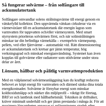
Så fungerar solvärme – från solfångare till
ackumulatortank
Solfångare omvandlar solens strålningsvärme till energi genom en
vätskefylld kollektor. Den uppvärmda vätskan cirkulerar via en
värmeväxlare till en ackumulatortank där energin lagras som
varmvatten för tappvatten och/eller värmesystem. Med smart
styrsystem prioriteras solvärmen först, och när solinstrålningen
minskar tar din befintliga värmekälla – exempelvis värmepump,
pellets, ved eller fjärrvärme – automatiskt vid. Rätt dimensionering
av ackumulatortank och kretsar ger jämn temperatur, hög
verkningsgrad och minskad energianvändning. Systemet kan även
kopplas till golvvärme eller radiatorer som stödvärme under stora
delar av året.
Lönsam, hållbar och pålitlig varmvattenproduktion
Med en välplanerad solvärmeanläggning kan du kraftigt reducera
behovet av köpt energi för varmvatten och därmed sänka dina totala
energikostnader. Solvärme är förnybar energi som minskar
koldioxidutsläpp och stärker din miljöprofil – viktigt för företag,
BRF:er och lantbruk med hållbarhetsmål. Tekniken är driftsäker,
kräver minimalt underhåll och ger jämn prestanda i många år. För att
maximera lönsamheten anpassar vi anläggningens storlek efter