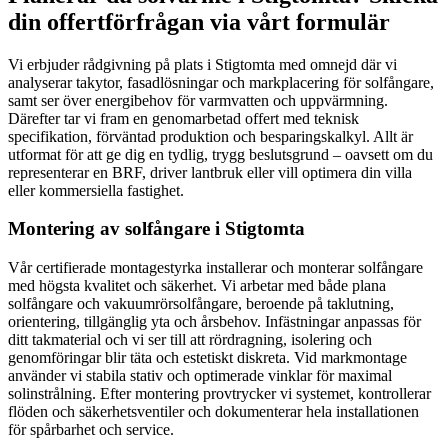
din offertförfrågan via vårt formulär
Vi erbjuder rådgivning på plats i Stigtomta med omnejd där vi
analyserar takytor, fasadlösningar och markplacering för solfångare,
samt ser över energibehov för varmvatten och uppvärmning.
Därefter tar vi fram en genomarbetad offert med teknisk
specifikation, förväntad produktion och besparingskalkyl. Allt är
utformat för att ge dig en tydlig, trygg beslutsgrund – oavsett om du
representerar en BRF, driver lantbruk eller vill optimera din villa
eller kommersiella fastighet.
Montering av solfångare i Stigtomta
Vår certifierade montagestyrka installerar och monterar solfångare
med högsta kvalitet och säkerhet. Vi arbetar med både plana
solfångare och vakuumrörsolfångare, beroende på taklutning,
orientering, tillgänglig yta och årsbehov. Infästningar anpassas för
ditt takmaterial och vi ser till att rördragning, isolering och
genomföringar blir täta och estetiskt diskreta. Vid markmontage
använder vi stabila stativ och optimerade vinklar för maximal
solinstrålning. Efter montering provtrycker vi systemet, kontrollerar
flöden och säkerhetsventiler och dokumenterar hela installationen
för spårbarhet och service.