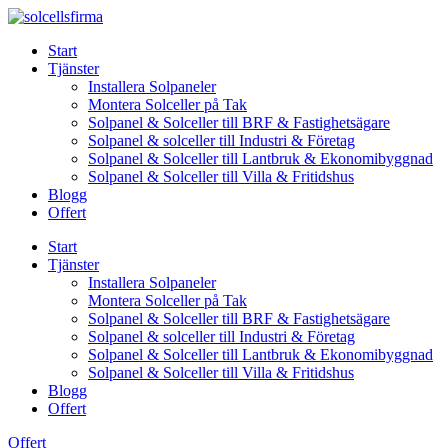
Skip
to
Start
content
Tjänster
Installera Solpaneler
Montera Solceller på Tak
Solpanel & Solceller till BRF & Fastighetsägare
Solpanel & solceller till Industri & Företag
Solpanel & Solceller till Lantbruk & Ekonomibyggnad
Solpanel & Solceller till Villa & Fritidshus
Blogg
Offert
Start
Tjänster
Installera Solpaneler
Montera Solceller på Tak
Solpanel & Solceller till BRF & Fastighetsägare
Solpanel & solceller till Industri & Företag
Solpanel & Solceller till Lantbruk & Ekonomibyggnad
Solpanel & Solceller till Villa & Fritidshus
Blogg
Offert
Offert