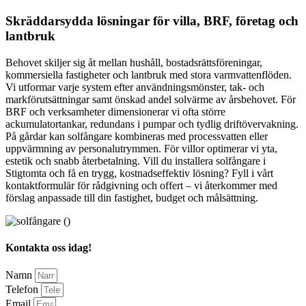
Skräddarsydda lösningar för villa, BRF, företag och
lantbruk
Behovet skiljer sig åt mellan hushåll, bostadsrättsföreningar,
kommersiella fastigheter och lantbruk med stora varmvattenflöden.
Vi utformar varje system efter användningsmönster, tak- och
markförutsättningar samt önskad andel solvärme av årsbehovet. För
BRF och verksamheter dimensionerar vi ofta större
ackumulatortankar, redundans i pumpar och tydlig driftövervakning.
På gårdar kan solfångare kombineras med processvatten eller
uppvärmning av personalutrymmen. För villor optimerar vi yta,
estetik och snabb återbetalning. Vill du installera solfångare i
Stigtomta och få en trygg, kostnadseffektiv lösning? Fyll i vårt
kontaktformulär för rådgivning och offert – vi återkommer med
förslag anpassade till din fastighet, budget och målsättning.
Kontakta oss idag!
Namn
Telefon
Email