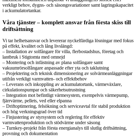
verkligt behov, dygns- och säsongsvariationer samt lagringskapacitet
i ackumulatortankar.
Våra tjänster – komplett ansvar från första skiss till
driftsättning
Vi tar helhetsansvar och levererar nyckelfärdiga lösningar med fokus
på effekt, kvalitet och lång livslängd:
– Installation av solfångare för villa, flerbostadshus, företag och
lantbruk i Stigtomta med omnejd
– Montering och infästning av plana solfångare samt
vakuumrörsolfångare anpassade efter yta och taklutning
– Projektering och teknisk dimensionering av solvärmeanläggningar
utifrån verkligt varmvatten- och effektbehov
– Leverans och inkoppling av ackumulatortank, värmeväxlare,
cirkulationspumpar och säkerhetsutrustning
– Integration mot befintligt värmesystem, exempelvis värmepump,
fjärrvärme, pellets, ved eller elpanna
– Driftoptimering, felsökning och serviceavtal för stabil produktion
och hög verkningsgrad över tid
– Finjustering av styrsystem och reglering för effektiv
varmvattenproduktion och stödvärme under säsong
– Turnkey-projekt från första energianalys till slutlig driftsättning,
provning och dokumentation