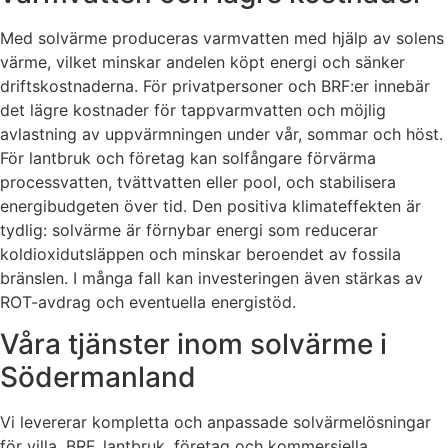
Med solvärme produceras varmvatten med hjälp av solens
värme, vilket minskar andelen köpt energi och sänker
driftskostnaderna. För privatpersoner och BRF:er innebär
det lägre kostnader för tappvarmvatten och möjlig
avlastning av uppvärmningen under vår, sommar och höst.
För lantbruk och företag kan solfångare förvärma
processvatten, tvättvatten eller pool, och stabilisera
energibudgeten över tid. Den positiva klimateffekten är
tydlig: solvärme är förnybar energi som reducerar
koldioxidutsläppen och minskar beroendet av fossila
bränslen. I många fall kan investeringen även stärkas av
ROT-avdrag och eventuella energistöd.
Våra tjänster inom solvärme i
Södermanland
Vi levererar kompletta och anpassade solvärmelösningar
för villa, BRF, lantbruk, företag och kommersiella