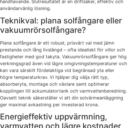
handhavande. Slutresultatet är en driftsäker, effektiv och
användarvänlig lösning.
Teknikval: plana solfångare eller
vakuumrörsolfångare?
Plana solfångare är ett robust, prisvärt val med jämn
prestanda och lång livslängd – ofta idealiskt för villor och
fastigheter med god takyta. Vakuumrörsolfångare ger hög
verkningsgrad även vid lägre omgivningstemperaturer och
kan vara särskilt fördelaktiga vid begränsad yta eller
högre temperaturkrav. Vi hjälper dig välja rätt typ,
absorberyta, montage och växlare samt optimerar
kopplingen till ackumulatortank och varmvattenberedning.
Oavsett teknik säkerställer vi att din solvärmeanläggning
ger maximal avkastning per investerad krona.
Energieffektiv uppvärmning,
varmvatten och lägre kostnader