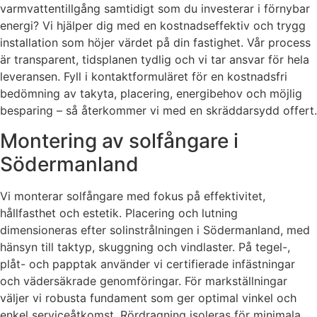
varmvattentillgång samtidigt som du investerar i förnybar
energi? Vi hjälper dig med en kostnadseffektiv och trygg
installation som höjer värdet på din fastighet. Vår process
är transparent, tidsplanen tydlig och vi tar ansvar för hela
leveransen. Fyll i kontaktformuläret för en kostnadsfri
bedömning av takyta, placering, energibehov och möjlig
besparing – så återkommer vi med en skräddarsydd offert.
Montering av solfångare i
Södermanland
Vi monterar solfångare med fokus på effektivitet,
hållfasthet och estetik. Placering och lutning
dimensioneras efter solinstrålningen i Södermanland, med
hänsyn till taktyp, skuggning och vindlaster. På tegel-,
plåt- och papptak använder vi certifierade infästningar
och vädersäkrade genomföringar. För markställningar
väljer vi robusta fundament som ger optimal vinkel och
enkel serviceåtkomst. Rördragning isoleras för minimala