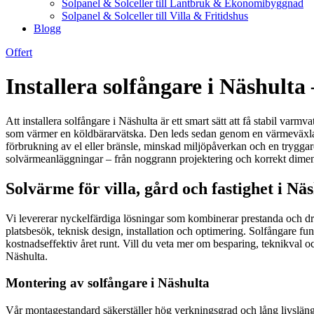
Solpanel & Solceller till Lantbruk & Ekonomibyggnad
Solpanel & Solceller till Villa & Fritidshus
Blogg
Offert
Installera solfångare i Näshult
Att installera solfångare i Näshulta är ett smart sätt att få stabil v
som värmer en köldbärarvätska. Den leds sedan genom en värmeväxlare 
förbrukning av el eller bränsle, minskad miljöpåverkan och en tryggare
solvärmeanläggningar – från noggrann projektering och korrekt dimensi
Solvärme för villa, gård och fastighet i Nä
Vi levererar nyckelfärdiga lösningar som kombinerar prestanda och drif
platsbesök, teknisk design, installation och optimering. Solfångare fu
kostnadseffektiv året runt. Vill du veta mer om besparing, teknikval o
Näshulta.
Montering av solfångare i Näshulta
Vår montagestandard säkerställer hög verkningsgrad och lång livslängd.