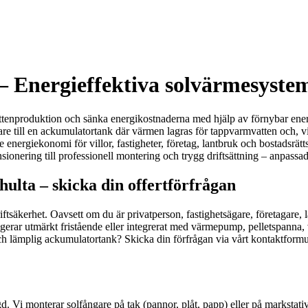
a – Energieffektiva solvärmesyste
armvattenproduktion och sänka energikostnaderna med hjälp av förnybar en
till en ackumulatortank där värmen lagras för tappvarmvatten och, vid
 energiekonomi för villor, fastigheter, företag, lantbruk och bostadsrä
onering till professionell montering och trygg driftsättning – anpassad
shulta – skicka din offertförfrågan
tsäkerhet. Oavsett om du är privatperson, fastighetsägare, företagare, l
ngerar utmärkt fristående eller integrerat med värmepump, pelletspanna,
ch lämplig ackumulatortank? Skicka din förfrågan via vårt kontaktformul
 Vi monterar solfångare på tak (pannor, plåt, papp) eller på markstativ 