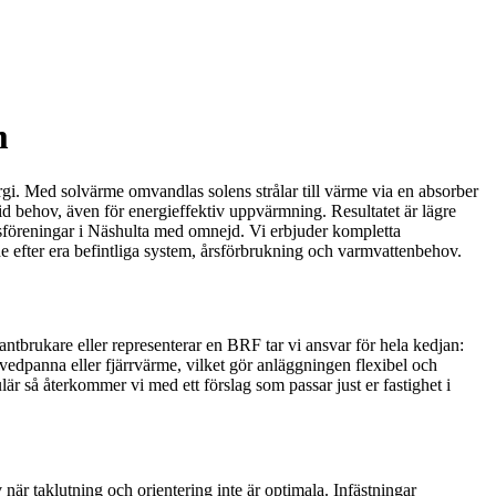
m
ergi. Med solvärme omvandlas solens strålar till värme via en absorber
 behov, även för energieffektiv uppvärmning. Resultatet är lägre
ttsföreningar i Näshulta med omnejd. Vi erbjuder kompletta
e efter era befintliga system, årsförbrukning och varmvattenbehov.
antbrukare eller representerar en BRF tar vi ansvar för hela kedjan:
 vedpanna eller fjärrvärme, vilket gör anläggningen flexibel och
är så återkommer vi med ett förslag som passar just er fastighet i
när taklutning och orientering inte är optimala. Infästningar