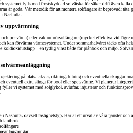
ch systemet fylls med frostskyddad solvätska för säker drift även kalla 
arna är goda. Vår metodik för att montera solfångare är beprövad: täta
 i Näshulta.
ktiv uppvärmning
a och prisvärda) eller vakuumrörsolfångare (mycket effektiva vid lägr
och kan förvärma värmesystemet. Under sommarhalvåret täcks ofta hel
ade koldioxidutsläpp – en tydlig vinst både för plånbok och miljö. Solv
n solvärmeanläggning
ektering på plats: takyta, riktning, lutning och eventuella skuggor ana
 eventuell extra slinga för pool eller spetsvärme. Vi planerar integrer
ning fyller vi systemet med solglykol, avluftar, injusterar och funktionsp
.
 i Näshulta, oavsett fastighetstyp. Här är ett urval av våra tjänster och a
ch lantbruk
solfångare
rmeanläggningar