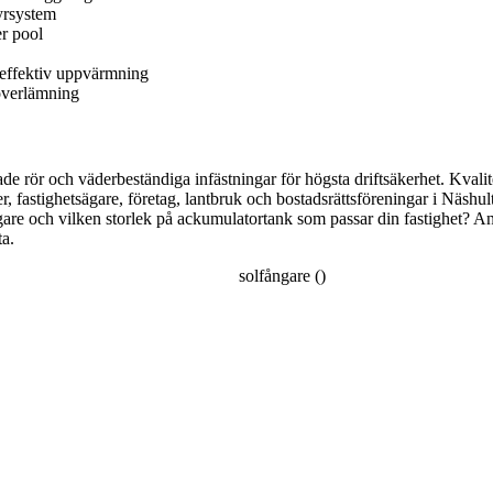
yrsystem
er pool
 effektiv uppvärmning
 överlämning
rör och väderbeständiga infästningar för högsta driftsäkerhet. Kvalite
er, fastighetsägare, företag, lantbruk och bostadsrättsföreningar i Näshu
gare och vilken storlek på ackumulatortank som passar din fastighet? An
ta.