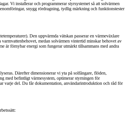
dagar. Vi installerar och programmerar styrsystemet så att solvärmen
 genomföringar, snygg rördragning, tydlig märkning och funktionstester
e utetemperaturer). Den uppvärmda vätskan passerar en värmeväxlare
a varmvattenbehovet, medan solvärmen vintertid minskar behovet av
ärme är förnybar energi som fungerar utmärkt tillsammans med andra
lyseras. Därefter dimensionerar vi yta på solfångare, flöden,
ing med befintligt värmesystem, optimerar styrningen för
rovar varje del. Du får dokumentation, användarintroduktion och råd för
rbetssätt: