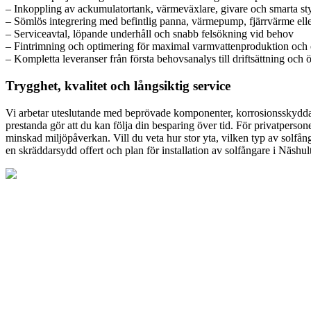
– Inkoppling av ackumulatortank, värmeväxlare, givare och smarta st
– Sömlös integrering med befintlig panna, värmepump, fjärrvärme ell
– Serviceavtal, löpande underhåll och snabb felsökning vid behov
– Fintrimning och optimering för maximal varmvattenproduktion och
– Kompletta leveranser från första behovsanalys till driftsättning och
Trygghet, kvalitet och långsiktig service
Vi arbetar uteslutande med beprövade komponenter, korrosionsskyddade 
prestanda gör att du kan följa din besparing över tid. För privatperson
minskad miljöpåverkan. Vill du veta hur stor yta, vilken typ av solfån
en skräddarsydd offert och plan för installation av solfångare i Näshul