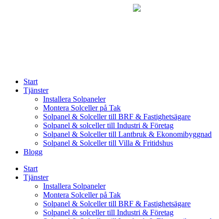
Skip
to
content
Start
Tjänster
Installera Solpaneler
Montera Solceller på Tak
Solpanel & Solceller till BRF & Fastighetsägare
Solpanel & solceller till Industri & Företag
Solpanel & Solceller till Lantbruk & Ekonomibyggnad
Solpanel & Solceller till Villa & Fritidshus
Blogg
Start
Tjänster
Installera Solpaneler
Montera Solceller på Tak
Solpanel & Solceller till BRF & Fastighetsägare
Solpanel & solceller till Industri & Företag