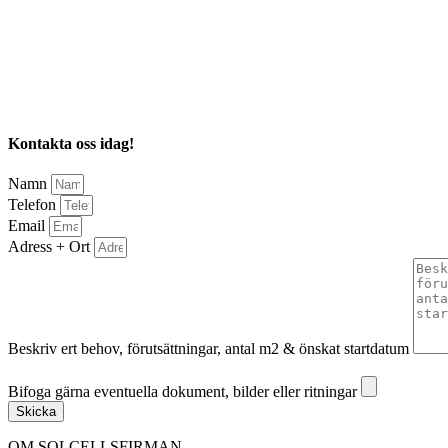
Kontakta oss idag!
Namn
Telefon
Email
Adress + Ort
Beskriv ert behov, förutsättningar, antal m2 & önskat startdatum
Bifoga gärna eventuella dokument, bilder eller ritningar
Bifoga gärna eventuella dokument, bilder eller ritningar
Skicka
OM SOLCELLSFIRMAN