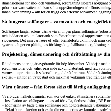
dimensioneras för snö- och vindlaster, rördragning isoleras noggrant o
prioriterar varmvatten och kan stötta uppvärmningen när förutsättning
innan överlämning – allt för en trygg och effektiv solvärmeanläggning
Så fungerar solfångare – varmvatten och energieffe
Solfångare fångar solens värme via antingen plana solfångare (robust
och laddar en ackumulatortank som förser huset med tappvarmvatten 
stödenergi. Det innebär lägre el- eller bränsleförbrukning och minsk
system och ger en pålitlig bas för långsiktigt hållbara energilösningar.
Projektering, dimensionering och driftsättning av di
Rätt dimensionering är avgörande för hög lönsamhet. Vi börjar med proj
rördimensioner och väljer passande ackumulatortank med rätt volym och
varmvattenprioritet och säkerställer god drift året runt. Vid driftsätt
skötsel – allt för en trygg start och maximal verkningsgrad från dag ett
Våra tjänster – från första skiss till färdig anläggning
Vi erbjuder helhetslösningar som gör det enkelt att installera solfångare
– Installation av solfångare anpassad för villa, flerbostadshus, BRF o
– Montering av både plana solfångare och högpresterande vakuumrör
– Teknisk projektering och exakt dimensionering av kompletta solvä