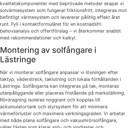
kvalitetskomponenter med beprövade metoder skapar vi
solvärmesystem som fungerar friktionsfritt, integreras mot
befintligt värmesystem och levererar pålitlig effekt året
runt. Fyll i kontaktformuläret för en kostnadsfri
behovsanalys och offertförslag – vi återkommer snabbt
med rekommendationer och kalkyl.
Montering av solfångare i
Lästringe
När vi monterar solfångare anpassar vi lösningen efter
taktyp, väderstreck, taklutning och lokala förhållanden i
Lästringe. Solfångarna kan integreras på tak, monteras
utanpåliggande eller placeras fristående på markställning.
Rördragning isoleras noggrant och kopplas till
ackumulatortank och styrsystem för att minimera
värmeförluster och maximera verkningsgraden. Vi arbetar
med både plana solfångare och vakuumrörsolfångare,
väljer fästen som klarar snö- och vindlaster och