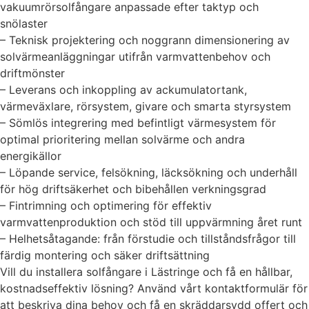
vakuumrörsolfångare anpassade efter taktyp och
snölaster
– Teknisk projektering och noggrann dimensionering av
solvärmeanläggningar utifrån varmvattenbehov och
driftmönster
– Leverans och inkoppling av ackumulatortank,
värmeväxlare, rörsystem, givare och smarta styrsystem
– Sömlös integrering med befintligt värmesystem för
optimal prioritering mellan solvärme och andra
energikällor
– Löpande service, felsökning, läcksökning och underhåll
för hög driftsäkerhet och bibehållen verkningsgrad
– Fintrimning och optimering för effektiv
varmvattenproduktion och stöd till uppvärmning året runt
– Helhetsåtagande: från förstudie och tillståndsfrågor till
färdig montering och säker driftsättning
Vill du installera solfångare i Lästringe och få en hållbar,
kostnadseffektiv lösning? Använd vårt kontaktformulär för
att beskriva dina behov och få en skräddarsydd offert och