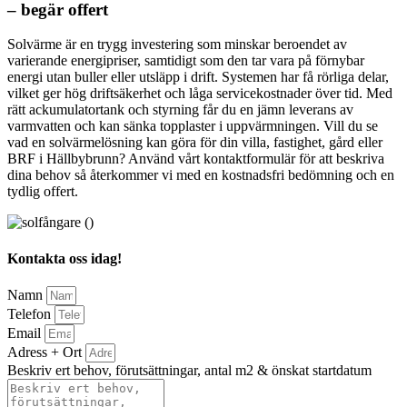
– begär offert
Solvärme är en trygg investering som minskar beroendet av
varierande energipriser, samtidigt som den tar vara på förnybar
energi utan buller eller utsläpp i drift. Systemen har få rörliga delar,
vilket ger hög driftsäkerhet och låga servicekostnader över tid. Med
rätt ackumulatortank och styrning får du en jämn leverans av
varmvatten och kan sänka topplaster i uppvärmningen. Vill du se
vad en solvärmelösning kan göra för din villa, fastighet, gård eller
BRF i Hällbybrunn? Använd vårt kontaktformulär för att beskriva
dina behov så återkommer vi med en kostnadsfri bedömning och en
tydlig offert.
Kontakta oss idag!
Namn
Telefon
Email
Adress + Ort
Beskriv ert behov, förutsättningar, antal m2 & önskat startdatum