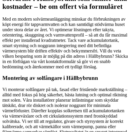
kostnader – be om offert via formuläret
Med en modern solvärmeanläggning minskar du förbrukningen av
köpt energi för tappvarmvatten och kan samtidigt stödvärma huset
under stora delar av året. Vi optimerar lösningen efter takyta,
orientering, skuggning och varmvattenprofil – så att du får maximal
effekt per installerad kvadratmeter. Tack vare ackumulatortank,
smart styrning och noggrann integrering med ditt befintliga
värmesystem blir driften effektiv och bekymmersfri. Vill du veta
vilken besparing som är möjlig på din adress i Hällbybrunn? Skicka
in en förfrågan via vårt kontaktformulär så gör vi en snabb
bedömning och återkommer med ett tydligt förslag.
Montering av solfångare i Hällbybrunn
Vi monterar solfångare på tak, fasad eller fristående markställning –
alltid med fokus på hög säkerhet, bästa lutning och optimal riktning
mot solen. Våra installatörer planerar infästningar som skyddar
tätskikt, drar rör diskret och isolerar noggrant för minimala
värmeförluster. Därefter kopplas solkretsen till ackumulatortanken
via värmeväxlare och ett cirkulationssystem med frostskyddad
solvätska. Vi ser till att regulator, givare och styrsystem är korrekt
kalibrerade, och att värmekällor som värmepump, panna eller
fjärrvärme samverkar sömlöst. Slutresultatet är en snyggt integrerad