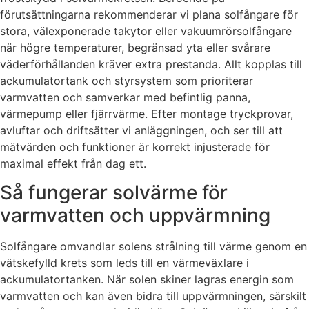
förutsättningarna rekommenderar vi plana solfångare för
stora, välexponerade takytor eller vakuumrörsolfångare
när högre temperaturer, begränsad yta eller svårare
väderförhållanden kräver extra prestanda. Allt kopplas till
ackumulatortank och styrsystem som prioriterar
varmvatten och samverkar med befintlig panna,
värmepump eller fjärrvärme. Efter montage tryckprovar,
avluftar och driftsätter vi anläggningen, och ser till att
mätvärden och funktioner är korrekt injusterade för
maximal effekt från dag ett.
Så fungerar solvärme för
varmvatten och uppvärmning
Solfångare omvandlar solens strålning till värme genom en
vätskefylld krets som leds till en värmeväxlare i
ackumulatortanken. När solen skiner lagras energin som
varmvatten och kan även bidra till uppvärmningen, särskilt