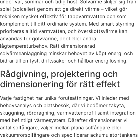
under vår, sommar och tidig höst. Solvärme skiljer sig från
solel (solceller) genom att ge direkt värme – vilket gör
tekniken mycket effektiv för tappvarmvatten och som
komplement till ditt ordinarie system. Med smart styrning
prioriteras alltid varmvatten, och överskottsvärme kan
användas för golvvärme, pool eller andra
lågtemperaturbehov. Rätt dimensionerad
solvärmeanläggning minskar behovet av köpt energi och
bidrar till en tyst, driftssäker och hållbar energilösning.
Rådgivning, projektering och
dimensionering för rätt effekt
Varje fastighet har unika förutsättningar. Vi inleder med
behovsanalys och platsbesök, där vi bedömer takyta,
skuggning, rördragning, varmvattenprofil samt integration
med befintligt värmesystem. Därefter dimensionerar vi
antal solfångare, väljer mellan plana solfångare eller
vakuumrörsolfångare och specificerar ackumulatortankens