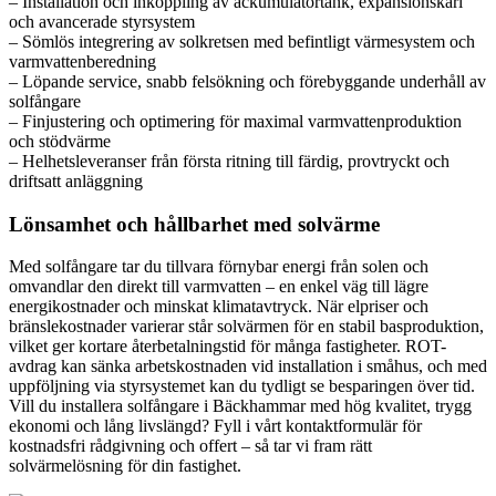
– Installation och inkoppling av ackumulatortank, expansionskärl
och avancerade styrsystem
– Sömlös integrering av solkretsen med befintligt värmesystem och
varmvattenberedning
– Löpande service, snabb felsökning och förebyggande underhåll av
solfångare
– Finjustering och optimering för maximal varmvattenproduktion
och stödvärme
– Helhetsleveranser från första ritning till färdig, provtryckt och
driftsatt anläggning
Lönsamhet och hållbarhet med solvärme
Med solfångare tar du tillvara förnybar energi från solen och
omvandlar den direkt till varmvatten – en enkel väg till lägre
energikostnader och minskat klimatavtryck. När elpriser och
bränslekostnader varierar står solvärmen för en stabil basproduktion,
vilket ger kortare återbetalningstid för många fastigheter. ROT-
avdrag kan sänka arbetskostnaden vid installation i småhus, och med
uppföljning via styrsystemet kan du tydligt se besparingen över tid.
Vill du installera solfångare i Bäckhammar med hög kvalitet, trygg
ekonomi och lång livslängd? Fyll i vårt kontaktformulär för
kostnadsfri rådgivning och offert – så tar vi fram rätt
solvärmelösning för din fastighet.