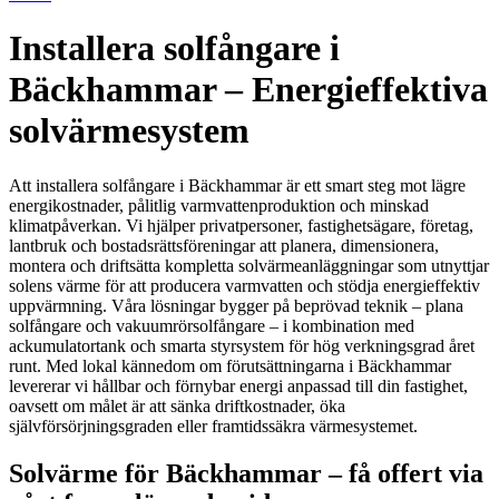
Installera solfångare i
Bäckhammar – Energieffektiva
solvärmesystem
Att installera solfångare i Bäckhammar är ett smart steg mot lägre
energikostnader, pålitlig varmvattenproduktion och minskad
klimatpåverkan. Vi hjälper privatpersoner, fastighetsägare, företag,
lantbruk och bostadsrättsföreningar att planera, dimensionera,
montera och driftsätta kompletta solvärmeanläggningar som utnyttjar
solens värme för att producera varmvatten och stödja energieffektiv
uppvärmning. Våra lösningar bygger på beprövad teknik – plana
solfångare och vakuumrörsolfångare – i kombination med
ackumulatortank och smarta styrsystem för hög verkningsgrad året
runt. Med lokal kännedom om förutsättningarna i Bäckhammar
levererar vi hållbar och förnybar energi anpassad till din fastighet,
oavsett om målet är att sänka driftkostnader, öka
självförsörjningsgraden eller framtidssäkra värmesystemet.
Solvärme för Bäckhammar – få offert via