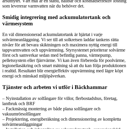
årsutbytet. Vårt mål är en stabil, hållbar och kostnadseffektiv lösning
som levererar varmvatten när du behöver det.
Smidig integrering med ackumulatortank och
värmesystem
En väl dimensionerad ackumulatortank är hjärtat i varje
solvärmeanläggning. Vi ser till att solkretsen laddar tankens rätta
nivåer för att bevara skiktningen och maximera nyttig energi till
tappvarmvatten och uppvärmning. Styrsystemet prioriterar solvärme
först och samverkar sedan med befintlig panna, värmepump,
pelletssystem eller fjärrvärme. Vi kan även förbereda för poolvärme,
legionellasäkring och smart mätning så att du kan följa produktionen
i realtid. Resultatet blir energieffektiv uppvärmning med lägre köpt
energi och minskad miljöpåverkan.
Tjänster och arbeten vi utför i Bäckhammar
– Nyinstallation av solfångare för villor, flerbostadshus, företag,
lantbruk och BRF
– Fackmässig montering av både plana solfångare och
vakuumrörsolfångare
– Projektering, energiberäkning och dimensionering av kompletta
solvärmeanläggningar