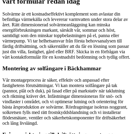
vårt formulär redan idag
Solvärme är ett kostnadseffektivt komplement som avlastar din
befintliga värmekälla och levererar varmvatten under stora delar av
året. Rätt dimensionerad solvärmeanläggning kan minska
energiförbrukningen markant, särskilt vår, sommar och höst,
samtidigt som den minskar toppbelastningen på el, panna eller
värmepump. Vi tar helhetsansvar från första behovsanalysen till
färdig driftsättning, och säkerställer att du får en lösning som passar
just din villa, fastighet, gård eller BRF. Skicka in en förfrågan via
vårt kontaktformulär för en kostnadsfri bedömning och tydlig offert.
Montering av solfångare i Bäckhammar
Vår montageprocess är säker, effektiv och anpassad efter
fastighetens förutsättningar. Vi kan montera solfångare på tak
(pannor, plåt och duk), på fasad eller på markstativ när taklutning
och riktning kräver det. Infästningar dimensioneras för snö- och
vindlaster i området, och vi optimerar lutning och orientering för
bästa årsproduktion av solvärme. Rördragningar isoleras noggrant,
solkretsen fylls med rätt frostskyddsblandning och vi installerar
flödesmätare, ventiler och säkerhetskomponenter för driftsäkerhet
och lång livslängd.