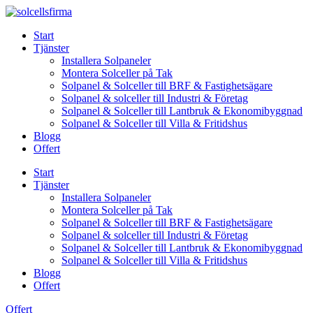
Skip
to
Start
content
Tjänster
Installera Solpaneler
Montera Solceller på Tak
Solpanel & Solceller till BRF & Fastighetsägare
Solpanel & solceller till Industri & Företag
Solpanel & Solceller till Lantbruk & Ekonomibyggnad
Solpanel & Solceller till Villa & Fritidshus
Blogg
Offert
Start
Tjänster
Installera Solpaneler
Montera Solceller på Tak
Solpanel & Solceller till BRF & Fastighetsägare
Solpanel & solceller till Industri & Företag
Solpanel & Solceller till Lantbruk & Ekonomibyggnad
Solpanel & Solceller till Villa & Fritidshus
Blogg
Offert
Offert