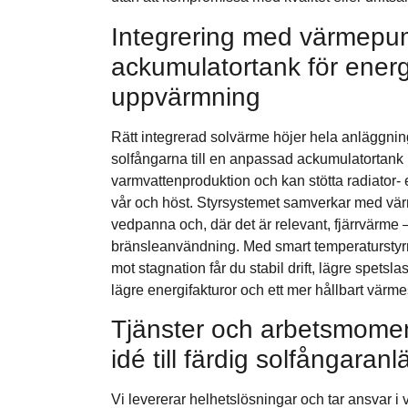
Integrering med värmepu
ackumulatortank för energi
uppvärmning
Rätt integrerad solvärme höjer hela anläggning
solfångarna till en anpassad ackumulatortank 
varmvattenproduktion och kan stötta radiator- 
vår och höst. Styrsystemet samverkar med vär
vedpanna och, där det är relevant, fjärrvärme –
bränsleanvändning. Med smart temperaturstyrn
mot stagnation får du stabil drift, lägre spetsl
lägre energifakturor och ett mer hållbart värm
Tjänster och arbetsmoment
idé till färdig solfångaran
Vi levererar helhetslösningar och tar ansvar i v