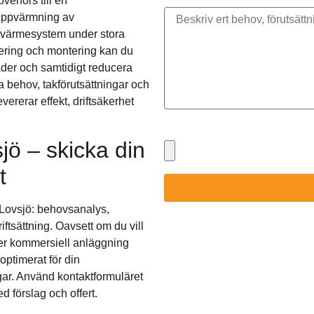
erförs till en
 uppvärmning av
s värmesystem under stora
nering och montering kan du
nader och samtidigt reducera
a behov, takförutsättningar och
evererar effekt, driftsäkerhet
Bifoga gärna eventuella dokume
ö – skicka din
t
i Lovsjö: behovsanalys,
ftsättning. Oavsett om du vill
eller kommersiell anläggning
optimerat för din
ngar. Använd kontaktformuläret
d förslag och offert.