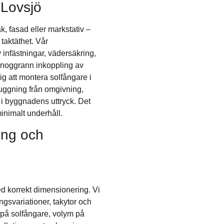
 Lovsjö
k, fasad eller markstativ –
 taktäthet. Vår
v infästningar, vädersäkring,
t noggrann inkoppling av
ig att montera solfångare i
skuggning från omgivning,
 i byggnadens uttryck. Det
minimalt underhåll.
ing och
 korrekt dimensionering. Vi
gsvariationer, takytor och
 på solfångare, volym på