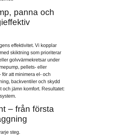
mp, panna och
effektiv
ens effektivitet. Vi kopplar
med skiktning som prioriterar
eller golvvärmekretsar under
mepump, pellets- eller
 för att minimera el- och
ing, backventiler och skydd
ast och jämn komfort. Resultatet:
esystem.
 – från första
läggning
arje steg.