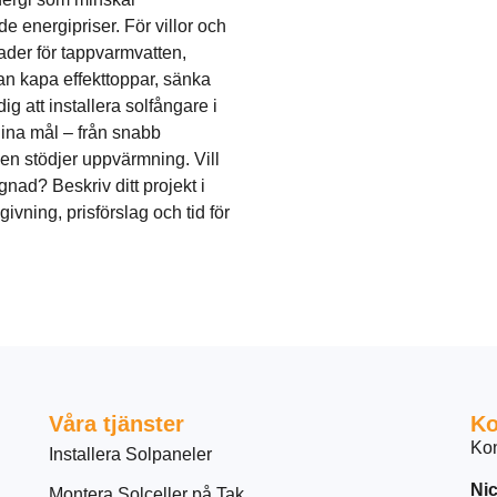
 energipriser. För villor och
ader för tappvarmvatten,
an kapa effekttoppar, sänka
dig att installera solfångare i
dina mål – från snabb
en stödjer uppvärmning. Vill
nad? Beskriv ditt projekt i
vning, prisförslag och tid för
Våra tjänster
Ko
Kon
Installera Solpaneler
Nic
Montera Solceller på Tak