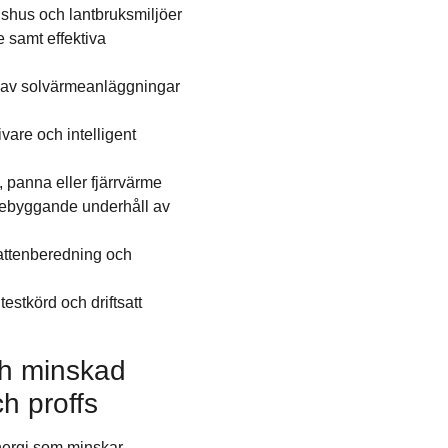
tadshus och lantbruksmiljöer
 samt effektiva
g av solvärmeanläggningar
vare och intelligent
 panna eller fjärrvärme
örebyggande underhåll av
attenberedning och
testkörd och driftsatt
ch minskad
ch proffs
energi som minskar