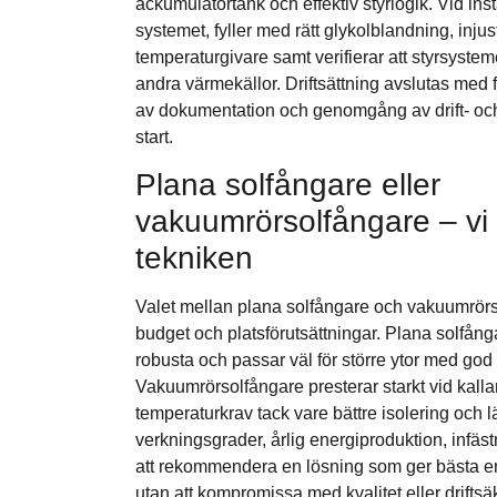
ackumulatortank och effektiv styrlogik. Vid inst
systemet, fyller med rätt glykolblandning, inju
temperaturgivare samt verifierar att styrsysteme
andra värmekällor. Driftsättning avslutas med 
av dokumentation och genomgång av drift- och 
start.
Plana solfångare eller
vakuumrörsolfångare – vi
tekniken
Valet mellan plana solfångare och vakuumrörs
budget och platsförutsättningar. Plana solfånga
robusta och passar väl för större ytor med god 
Vakuumrörsolfångare presterar starkt vid kalla
temperaturkrav tack vare bättre isolering och l
verkningsgrader, årlig energiproduktion, infäs
att rekommendera en lösning som ger bästa en
utan att kompromissa med kvalitet eller driftsä