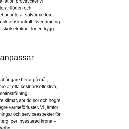
allation provtrycker vi
sterar flöden och
t prioriterar solvärme före
funktionskontroll, överlämning
skötselrutiner för en trygg
 anpassar
olfångare beror på mål,
re är ofta kostnadseffektiva,
solinstrålning.
re klimat, spridd sol och högre
ägre värmeförluster. Vi jämför
tningar och serviceaspekter för
ergi per investerad krona –
kerhet.