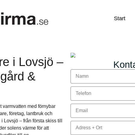
Start
re i Lovsjö –
Konta
 gård &
gt varmvatten med förnybar
are, företag, lantbruk och
 Lovsjö – från första skiss till
er solens värme för att