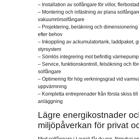
– Installation av solfångare för villor, flerbos
– Montering och infästning av plana solfångare
vakuumrörsolfångare
– Projektering, beräkning och dimensionerin
efter behov
– Inkoppling av ackumulatortank, laddpaket, gi
styrsystem
– Sömlös integrering mot befintlig värmepump,
– Service, funktionskontroll, felsökning och f
solfångare
– Optimering för hög verkningsgrad vid varmv
uppvärmning
– Kompletta entreprenader från första skiss till 
anläggning
Lägre energikostnader o
miljöpåverkan för privat o
Med solfångare i Lovsjö får du ren, förnybar 