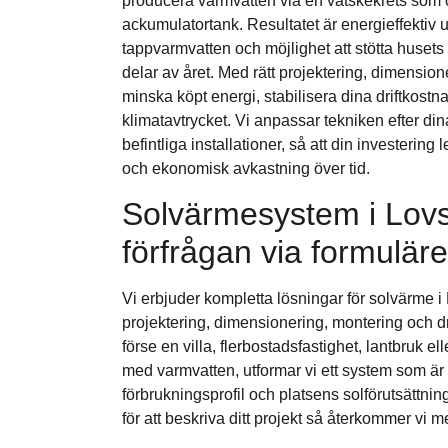
producera varmvatten via en vätskekrets som öv
ackumulatortank. Resultatet är energieffektiv
tappvarmvatten och möjlighet att stötta huset
delar av året. Med rätt projektering, dimensio
minska köpt energi, stabilisera dina driftkost
klimatavtrycket. Vi anpassar tekniken efter din
befintliga installationer, så att din investering l
och ekonomisk avkastning över tid.
Solvärmesystem i Lovsj
förfrågan via formuläre
Vi erbjuder kompletta lösningar för solvärme 
projektering, dimensionering, montering och dri
förse en villa, flerbostadsfastighet, lantbruk 
med varmvatten, utformar vi ett system som är 
förbrukningsprofil och platsens solförutsättni
för att beskriva ditt projekt så återkommer vi me