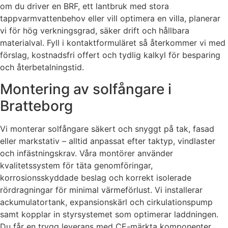
om du driver en BRF, ett lantbruk med stora
tappvarmvattenbehov eller vill optimera en villa, planerar
vi för hög verkningsgrad, säker drift och hållbara
materialval. Fyll i kontaktformuläret så återkommer vi med
förslag, kostnadsfri offert och tydlig kalkyl för besparing
och återbetalningstid.
Montering av solfångare i
Bratteborg
Vi monterar solfångare säkert och snyggt på tak, fasad
eller markstativ – alltid anpassat efter taktyp, vindlaster
och infästningskrav. Våra montörer använder
kvalitetssystem för täta genomföringar,
korrosionsskyddade beslag och korrekt isolerade
rördragningar för minimal värmeförlust. Vi installerar
ackumulatortank, expansionskärl och cirkulationspump
samt kopplar in styrsystemet som optimerar laddningen.
Du får en trygg leverans med CE-märkta komponenter,