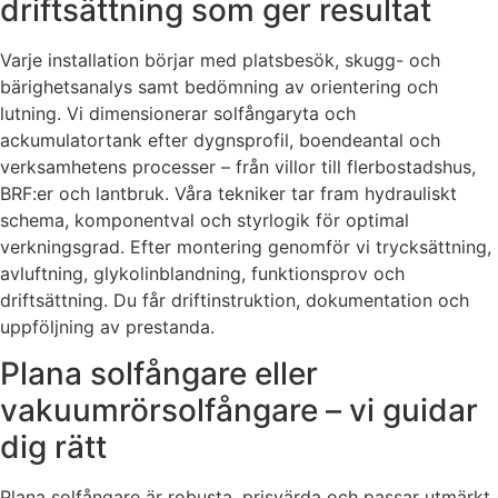
driftsättning som ger resultat
Varje installation börjar med platsbesök, skugg- och
bärighetsanalys samt bedömning av orientering och
lutning. Vi dimensionerar solfångaryta och
ackumulatortank efter dygnsprofil, boendeantal och
verksamhetens processer – från villor till flerbostadshus,
BRF:er och lantbruk. Våra tekniker tar fram hydrauliskt
schema, komponentval och styrlogik för optimal
verkningsgrad. Efter montering genomför vi trycksättning,
avluftning, glykolinblandning, funktionsprov och
driftsättning. Du får driftinstruktion, dokumentation och
uppföljning av prestanda.
Plana solfångare eller
vakuumrörsolfångare – vi guidar
dig rätt
Plana solfångare är robusta, prisvärda och passar utmärkt