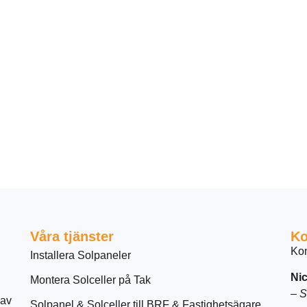
Våra tjänster
Ko
Kon
Installera Solpaneler
Nic
Montera Solceller på Tak
–
S
 av
Solpanel & Solceller till BRF & Fastighetsägare