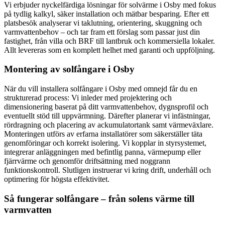
Vi erbjuder nyckelfärdiga lösningar för solvärme i Osby med fokus
på tydlig kalkyl, säker installation och mätbar besparing. Efter ett
platsbesök analyserar vi taklutning, orientering, skuggning och
varmvattenbehov – och tar fram ett förslag som passar just din
fastighet, från villa och BRF till lantbruk och kommersiella lokaler.
Allt levereras som en komplett helhet med garanti och uppföljning.
Montering av solfångare i Osby
När du vill installera solfångare i Osby med omnejd får du en
strukturerad process: Vi inleder med projektering och
dimensionering baserat på ditt varmvattenbehov, dygnsprofil och
eventuellt stöd till uppvärmning. Därefter planerar vi infästningar,
rördragning och placering av ackumulatortank samt värmeväxlare.
Monteringen utförs av erfarna installatörer som säkerställer täta
genomföringar och korrekt isolering. Vi kopplar in styrsystemet,
integrerar anläggningen med befintlig panna, värmepump eller
fjärrvärme och genomför driftsättning med noggrann
funktionskontroll. Slutligen instruerar vi kring drift, underhåll och
optimering för högsta effektivitet.
Så fungerar solfångare – från solens värme till
varmvatten