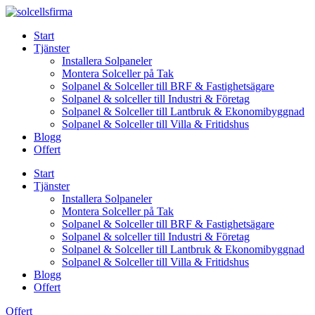
Skip
to
Start
content
Tjänster
Installera Solpaneler
Montera Solceller på Tak
Solpanel & Solceller till BRF & Fastighetsägare
Solpanel & solceller till Industri & Företag
Solpanel & Solceller till Lantbruk & Ekonomibyggnad
Solpanel & Solceller till Villa & Fritidshus
Blogg
Offert
Start
Tjänster
Installera Solpaneler
Montera Solceller på Tak
Solpanel & Solceller till BRF & Fastighetsägare
Solpanel & solceller till Industri & Företag
Solpanel & Solceller till Lantbruk & Ekonomibyggnad
Solpanel & Solceller till Villa & Fritidshus
Blogg
Offert
Offert