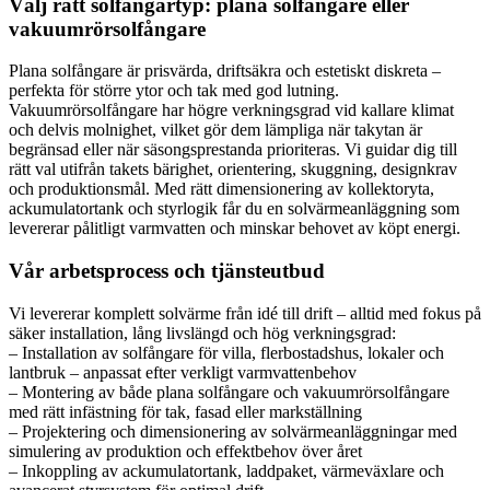
Välj rätt solfångartyp: plana solfångare eller
vakuumrörsolfångare
Plana solfångare är prisvärda, driftsäkra och estetiskt diskreta –
perfekta för större ytor och tak med god lutning.
Vakuumrörsolfångare har högre verkningsgrad vid kallare klimat
och delvis molnighet, vilket gör dem lämpliga när takytan är
begränsad eller när säsongsprestanda prioriteras. Vi guidar dig till
rätt val utifrån takets bärighet, orientering, skuggning, designkrav
och produktionsmål. Med rätt dimensionering av kollektoryta,
ackumulatortank och styrlogik får du en solvärmeanläggning som
levererar pålitligt varmvatten och minskar behovet av köpt energi.
Vår arbetsprocess och tjänsteutbud
Vi levererar komplett solvärme från idé till drift – alltid med fokus på
säker installation, lång livslängd och hög verkningsgrad:
– Installation av solfångare för villa, flerbostadshus, lokaler och
lantbruk – anpassat efter verkligt varmvattenbehov
– Montering av både plana solfångare och vakuumrörsolfångare
med rätt infästning för tak, fasad eller markställning
– Projektering och dimensionering av solvärmeanläggningar med
simulering av produktion och effektbehov över året
– Inkoppling av ackumulatortank, laddpaket, värmeväxlare och