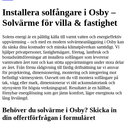
Installera solfångare i Osby –
Solvärme för villa & fastighet
Solens energi är en pålitlig källa till varmt vatten och energieffektiv
uppvärmning – och med en modern solvärmeanläggning i Osby kan
du sänka dina kostnader och minska klimatpåverkan samtidigt. Vi
hjälper privatpersoner, fastighetsägare, företag, lantbruk och
bostadsrättsföreningar att installera solfångare som levererar
varmvatten året runt och kan stötta uppvärmningen under stora delar
av året. Från första rådgivning till färdig driftsättning tar vi ansvar
för projektering, dimensionering, montering och integrering mot
befintligt värmesystem. Oavsett om du vill montera solfångare på
tak, vägg eller mark, dimensionerar vi rätt ackumulatortank och
styrsystem för högsta verkningsgrad. Resultatet är en hållbar,
förnybar energilösning som ger jämn komfort, lägre energinota och
lång livslängd.
Behöver du solvärme i Osby? Skicka in
din offertförfrågan i formuläret