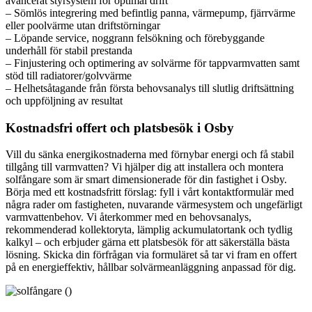
avancerat styrsystem för optimal drift
– Sömlös integrering med befintlig panna, värmepump, fjärrvärme
eller poolvärme utan driftstörningar
– Löpande service, noggrann felsökning och förebyggande
underhåll för stabil prestanda
– Finjustering och optimering av solvärme för tappvarmvatten samt
stöd till radiatorer/golvvärme
– Helhetsåtagande från första behovsanalys till slutlig driftsättning
och uppföljning av resultat
Kostnadsfri offert och platsbesök i Osby
Vill du sänka energikostnaderna med förnybar energi och få stabil
tillgång till varmvatten? Vi hjälper dig att installera och montera
solfångare som är smart dimensionerade för din fastighet i Osby.
Börja med ett kostnadsfritt förslag: fyll i vårt kontaktformulär med
några rader om fastigheten, nuvarande värmesystem och ungefärligt
varmvattenbehov. Vi återkommer med en behovsanalys,
rekommenderad kollektoryta, lämplig ackumulatortank och tydlig
kalkyl – och erbjuder gärna ett platsbesök för att säkerställa bästa
lösning. Skicka din förfrågan via formuläret så tar vi fram en offert
på en energieffektiv, hållbar solvärmeanläggning anpassad för dig.