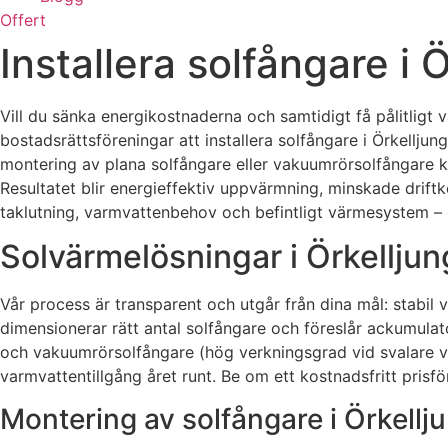
Offert
Installera solfångare i
Vill du sänka energikostnaderna och samtidigt få pålitligt 
bostadsrättsföreningar att installera solfångare i Örkelljun
montering av plana solfångare eller vakuumrörsolfångare k
Resultatet blir energieffektiv uppvärmning, minskade driftk
taklutning, varmvattenbehov och befintligt värmesystem – oc
Solvärmelösningar i Örkelljun
Vår process är transparent och utgår från dina mål: stabil
dimensionerar rätt antal solfångare och föreslår ackumula
och vakuumrörsolfångare (hög verkningsgrad vid svalare väde
varmvattentillgång året runt. Be om ett kostnadsfritt prisför
Montering av solfångare i Örkellj