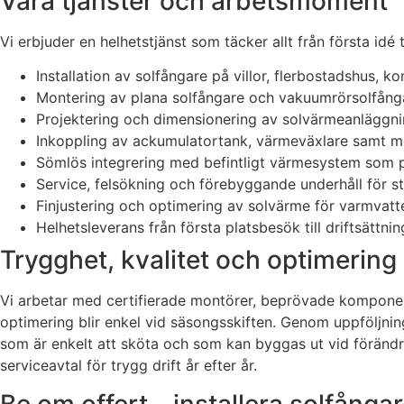
Våra tjänster och arbetsmoment
Vi erbjuder en helhetstjänst som täcker allt från första idé
Installation av solfångare på villor, flerbostadshus, k
Montering av plana solfångare och vakuumrörsolfångar
Projektering och dimensionering av solvärmeanläggnin
Inkoppling av ackumulatortank, värmeväxlare samt m
Sömlös integrering med befintligt värmesystem som p
Service, felsökning och förebyggande underhåll för sta
Finjustering och optimering av solvärme för varmvatt
Helhetsleverans från första platsbesök till driftsättnin
Trygghet, kvalitet och optimering 
Vi arbetar med certifierade montörer, beprövade komponent
optimering blir enkel vid säsongsskiften. Genom uppföljnin
som är enkelt att sköta och som kan byggas ut vid förändr
serviceavtal för trygg drift år efter år.
Be om offert – installera solfångar