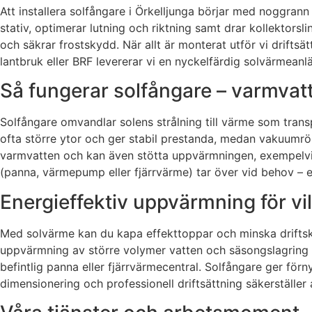
Att installera solfångare i Örkelljunga börjar med noggran
stativ, optimerar lutning och riktning samt drar kollektorsl
och säkrar frostskydd. När allt är monterat utför vi drifts
lantbruk eller BRF levererar vi en nyckelfärdig solvärmea
Så fungerar solfångare – varmvatt
Solfångare omvandlar solens strålning till värme som trans
ofta större ytor och ger stabil prestanda, medan vakuumrö
varmvatten och kan även stötta uppvärmningen, exempelvis g
(panna, värmepump eller fjärrvärme) tar över vid behov – e
Energieffektiv uppvärmning för vil
Med solvärme kan du kapa effekttoppar och minska driftskos
uppvärmning av större volymer vatten och säsongslagring i
befintlig panna eller fjärrvärmecentral. Solfångare ger förn
dimensionering och professionell driftsättning säkerställer