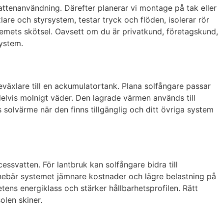
attenanvändning. Därefter planerar vi montage på tak eller
xlare och styrsystem, testar tryck och flöden, isolerar rör
stemets skötsel. Oavsett om du är privatkund, företagskund,
system.
växlare till en ackumulatortank. Plana solfångare passar
elvis molnigt väder. Den lagrade värmen används till
solvärme när den finns tillgänglig och ditt övriga system
svatten. För lantbruk kan solfångare bidra till
nebär systemet jämnare kostnader och lägre belastning på
etens energiklass och stärker hållbarhetsprofilen. Rätt
olen skiner.