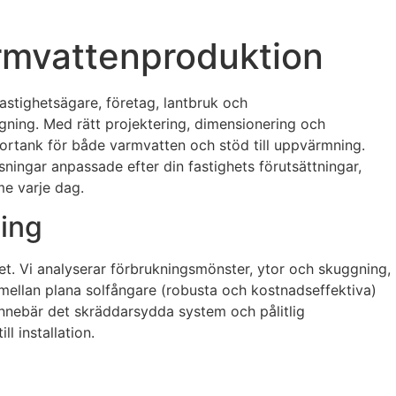
varmvattenproduktion
fastighetsägare, företag, lantbruk och
äggning. Med rätt projektering, dimensionering och
tortank för både varmvatten och stöd till uppvärmning.
sningar anpassade efter din fastighets förutsättningar,
me varje dag.
ning
het. Vi analyserar förbrukningsmönster, ytor och skuggning,
mellan plana solfångare (robusta och kostnadseffektiva)
 innebär det skräddarsydda system och pålitlig
l installation.