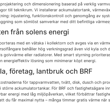
n projektering och dimensionering baserad på verklig varmv
ingor till teknikrum. Vi installerar ackumulatortank, värmevä
ättning: injustering, funktionskontroll och genomgång av sy
nläggning som sömlöst samverkar med ditt befintliga värme
en från solens energi
porteras med en vätska i kollektorn och avges via en värme
rsolfångare behåller hög verkningsgrad även vid kyla och d
olvvärme eller radiatorer. Med smart styrning prioriteras 
n energieffektiv lösning som minimerar köpt energi.
la, företag, lantbruk och BRF
tnaderna för tappvarmvatten, tvätt, disk, dusch och proces
 större ackumulatortankar. För BRF och fastighetsägare in
ybar energi med låg miljöpåverkan, vilket förbättrar fastigh
 att du får maximal nytta – många timmar gratis värme när s