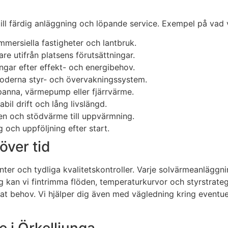
 till färdig anläggning och löpande service. Exempel på vad 
ommersiella fastigheter och lantbruk.
e utifrån platsens förutsättningar.
gar efter effekt- och energibehov.
oderna styr- och övervakningssystem.
anna, värmepump eller fjärrvärme.
bil drift och lång livslängd.
en och stödvärme till uppvärmning.
g och uppföljning efter start.
över tid
er och tydliga kvalitetskontroller. Varje solvärmeanläggni
g kan vi fintrimma flöden, temperaturkurvor och styrstrateg
at behov. Vi hjälper dig även med vägledning kring eventue
e i Örkelljunga