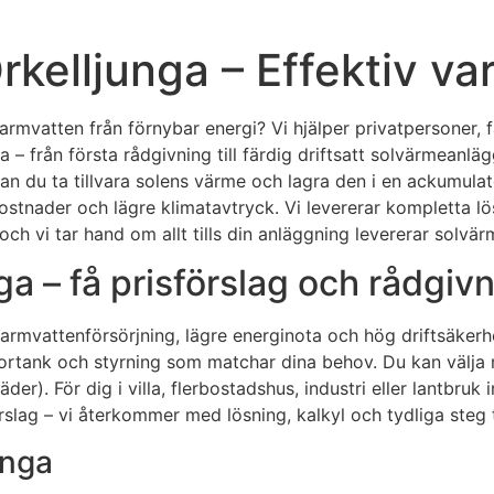
 Örkelljunga – Effektiv 
varmvatten från förnybar energi? Vi hjälper privatpersoner, 
ga – från första rådgivning till färdig driftsatt solvärmeanl
an du ta tillvara solens värme och lagra den i en ackumula
ostnader och lägre klimatavtryck. Vi levererar kompletta lö
h vi tar hand om allt tills din anläggning levererar solvär
ga – få prisförslag och rådgiv
 varmvattenförsörjning, lägre energinota och hög driftsäker
tortank och styrning som matchar dina behov. Du kan välja 
r). För dig i villa, flerbostadshus, industri eller lantbruk
slag – vi återkommer med lösning, kalkyl och tydliga steg til
unga