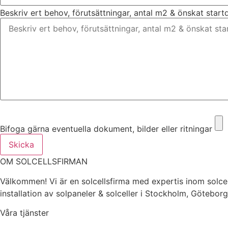
Beskriv ert behov, förutsättningar, antal m2 & önskat star
Bifoga gärna eventuella dokument, bilder eller ritningar
Bifoga gärna eventuella dokument, bilder eller ritningar
Skicka
OM SOLCELLSFIRMAN
Välkommen! Vi är en solcellsfirma med expertis inom solcel
installation av solpaneler & solceller i Stockholm, Götebor
Våra tjänster