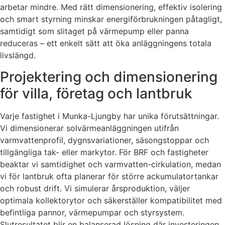
arbetar mindre. Med rätt dimensionering, effektiv isolering
och smart styrning minskar energiförbrukningen påtagligt,
samtidigt som slitaget på värmepump eller panna
reduceras – ett enkelt sätt att öka anläggningens totala
livslängd.
Projektering och dimensionering
för villa, företag och lantbruk
Varje fastighet i Munka-Ljungby har unika förutsättningar.
Vi dimensionerar solvärmeanläggningen utifrån
varmvattenprofil, dygnsvariationer, säsongstoppar och
tillgängliga tak- eller markytor. För BRF och fastigheter
beaktar vi samtidighet och varmvatten-cirkulation, medan
vi för lantbruk ofta planerar för större ackumulatortankar
och robust drift. Vi simulerar årsproduktion, väljer
optimala kollektorytor och säkerställer kompatibilitet med
befintliga pannor, värmepumpar och styrsystem.
Slutresultatet blir en balanserad lösning där investeringen