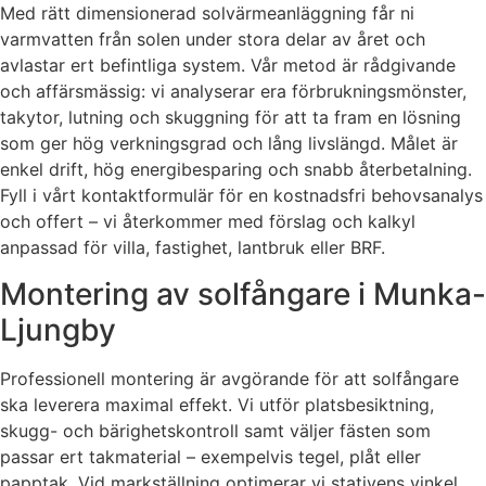
Med rätt dimensionerad solvärmeanläggning får ni
varmvatten från solen under stora delar av året och
avlastar ert befintliga system. Vår metod är rådgivande
och affärsmässig: vi analyserar era förbrukningsmönster,
takytor, lutning och skuggning för att ta fram en lösning
som ger hög verkningsgrad och lång livslängd. Målet är
enkel drift, hög energibesparing och snabb återbetalning.
Fyll i vårt kontaktformulär för en kostnadsfri behovsanalys
och offert – vi återkommer med förslag och kalkyl
anpassad för villa, fastighet, lantbruk eller BRF.
Montering av solfångare i Munka-
Ljungby
Professionell montering är avgörande för att solfångare
ska leverera maximal effekt. Vi utför platsbesiktning,
skugg- och bärighetskontroll samt väljer fästen som
passar ert takmaterial – exempelvis tegel, plåt eller
papptak. Vid markställning optimerar vi stativens vinkel