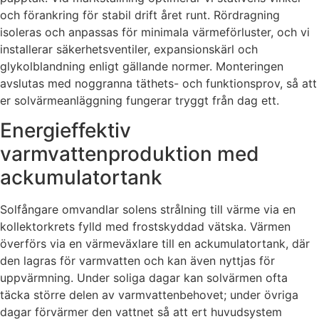
och förankring för stabil drift året runt. Rördragning
isoleras och anpassas för minimala värmeförluster, och vi
installerar säkerhetsventiler, expansionskärl och
glykolblandning enligt gällande normer. Monteringen
avslutas med noggranna täthets- och funktionsprov, så att
er solvärmeanläggning fungerar tryggt från dag ett.
Energieffektiv
varmvattenproduktion med
ackumulatortank
Solfångare omvandlar solens strålning till värme via en
kollektorkrets fylld med frostskyddad vätska. Värmen
överförs via en värmeväxlare till en ackumulatortank, där
den lagras för varmvatten och kan även nyttjas för
uppvärmning. Under soliga dagar kan solvärmen ofta
täcka större delen av varmvattenbehovet; under övriga
dagar förvärmer den vattnet så att ert huvudsystem