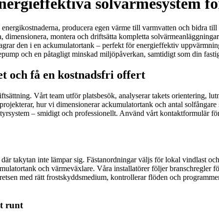
 Energieffektiva solvärmesystem f
nka energikostnaderna, producera egen värme till varmvatten och bidra til
nera, dimensionera, montera och driftsätta kompletta solvärmeanläggnin
 lagrar den i en ackumulatortank – perfekt för energieffektiv uppvärmn
epump och en påtagligt minskad miljöpåverkan, samtidigt som din fastigh
t och få en kostnadsfri offert
riftsättning. Vårt team utför platsbesök, analyserar takets orientering, l
ur vi projekterar, hur vi dimensionerar ackumulatortank och antal solfånga
tyrsystem – smidigt och professionellt. Använd vårt kontaktformulär för
där takytan inte lämpar sig. Fästanordningar väljs för lokal vindlast oc
ulatortank och värmeväxlare. Våra installatörer följer branschregler för t
lkretsen med rätt frostskyddsmedium, kontrollerar flöden och programmer
t runt