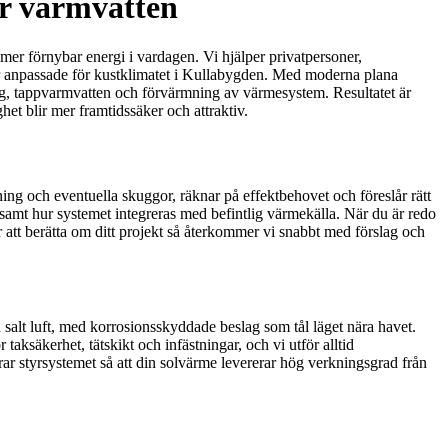
ör varmvatten
l mer förnybar energi i vardagen. Vi hjälper privatpersoner,
gar anpassade för kustklimatet i Kullabygden. Med moderna plana
ing, tappvarmvatten och förvärmning av värmesystem. Resultatet är
et blir mer framtidssäker och attraktiv.
utning och eventuella skuggor, räknar på effektbehovet och föreslår rätt
re samt hur systemet integreras med befintlig värmekälla. När du är redo
 att berätta om ditt projekt så återkommer vi snabbt med förslag och
h salt luft, med korrosionsskyddade beslag som tål läget nära havet.
aksäkerhet, tätskikt och infästningar, och vi utför alltid
ar styrsystemet så att din solvärme levererar hög verkningsgrad från