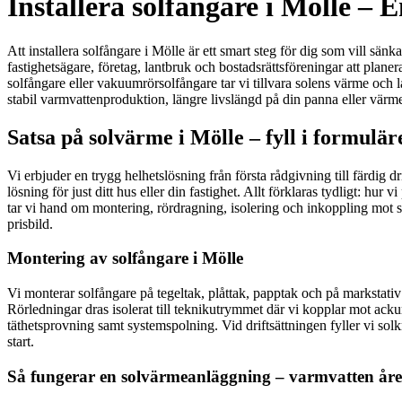
Installera solfångare i Mölle –
Att installera solfångare i Mölle är ett smart steg för dig som vill sä
fastighetsägare, företag, lantbruk och bostadsrättsföreningar att pla
solfångare eller vakuumrörsolfångare tar vi tillvara solens värme och
stabil varmvattenproduktion, längre livslängd på din panna eller värm
Satsa på solvärme i Mölle – fyll i formuläre
Vi erbjuder en trygg helhetslösning från första rådgivning till färdig d
lösning för just ditt hus eller din fastighet. Allt förklaras tydligt: h
tar vi hand om montering, rördragning, isolering och inkoppling mot s
prisbild.
Montering av solfångare i Mölle
Vi monterar solfångare på tegeltak, plåttak, papptak och på markstativ 
Rörledningar dras isolerat till teknikutrymmet där vi kopplar mot ackum
täthetsprovning samt systemspolning. Vid driftsättningen fyller vi so
start.
Så fungerar en solvärmeanläggning – varmvatten åre