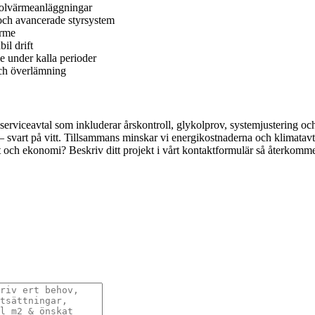
solvärmeanläggningar
och avancerade styrsystem
ärme
il drift
e under kalla perioder
 och överlämning
erviceavtal som inkluderar årskontroll, glykolprov, systemjustering oc
– svart på vitt. Tillsammans minskar vi energikostnaderna och klimatav
het och ekonomi? Beskriv ditt projekt i vårt kontaktformulär så återkomm