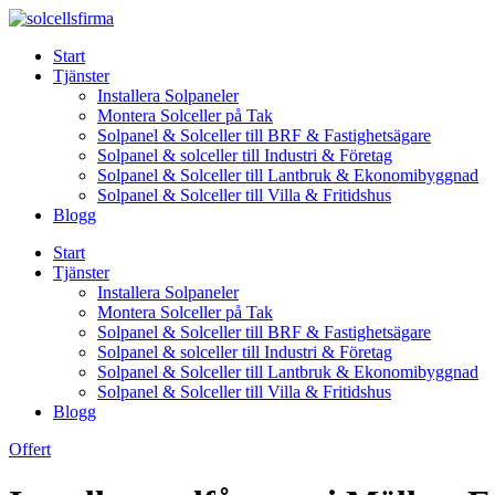
Skip
to
Start
content
Tjänster
Installera Solpaneler
Montera Solceller på Tak
Solpanel & Solceller till BRF & Fastighetsägare
Solpanel & solceller till Industri & Företag
Solpanel & Solceller till Lantbruk & Ekonomibyggnad
Solpanel & Solceller till Villa & Fritidshus
Blogg
Start
Tjänster
Installera Solpaneler
Montera Solceller på Tak
Solpanel & Solceller till BRF & Fastighetsägare
Solpanel & solceller till Industri & Företag
Solpanel & Solceller till Lantbruk & Ekonomibyggnad
Solpanel & Solceller till Villa & Fritidshus
Blogg
Offert