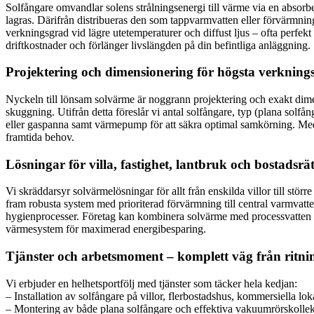
Solfångare omvandlar solens strålningsenergi till värme via en absorbe
lagras. Därifrån distribueras den som tappvarmvatten eller förvärmnin
verkningsgrad vid lägre utetemperaturer och diffust ljus – ofta perfe
driftkostnader och förlänger livslängden på din befintliga anläggning.
Projektering och dimensionering för högsta verkning
Nyckeln till lönsam solvärme är noggrann projektering och exakt dimens
skuggning. Utifrån detta föreslår vi antal solfångare, typ (plana solfå
eller gaspanna samt värmepump för att säkra optimal samkörning. Med v
framtida behov.
Lösningar för villa, fastighet, lantbruk och bostadsrä
Vi skräddarsyr solvärmelösningar för allt från enskilda villor till stö
fram robusta system med prioriterad förvärmning till central varmvat
hygienprocesser. Företag kan kombinera solvärme med processvatten ell
värmesystem för maximerad energibesparing.
Tjänster och arbetsmoment – komplett väg från ritning
Vi erbjuder en helhetsportfölj med tjänster som täcker hela kedjan:
– Installation av solfångare på villor, flerbostadshus, kommersiella lo
– Montering av både plana solfångare och effektiva vakuumrörskollek