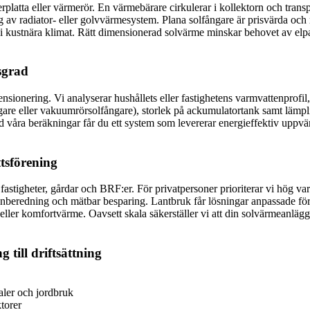
rplatta eller värmerör. En värmebärare cirkulerar i kollektorn och tran
g av radiator- eller golvvärmesystem. Plana solfångare är prisvärda och
kt i kustnära klimat. Rätt dimensionerad solvärme minskar behovet av el
sgrad
ionering. Vi analyserar hushållets eller fastighetens varmvattenprofil,
ngare eller vakuumrörsolfångare), storlek på ackumulatortank samt lämpli
åra beräkningar får du ett system som levererar energieffektiv uppvärm
ttsförening
rre fastigheter, gårdar och BRF:er. För privatpersoner prioriterar vi hög 
tenberedning och mätbar besparing. Lantbruk får lösningar anpassade fö
er komfortvärme. Oavsett skala säkerställer vi att din solvärmeanläggni
 till driftsättning
kaler och jordbruk
torer