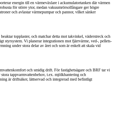
sporterar energin till en värmeväxlare i ackumulatortanken där värmen
 robusta för större ytor, medan vakuumrörsolfångare ger högre
patroner och avlastar värmepumpar och pannor, vilket sänker
 beaktar topplaster, och matchar detta mot takvinkel, väderstreck och
gt styrsystem. Vi planerar integrationen mot fjärrvärme, ved-, pellets-
ning under stora delar av året och som är enkelt att skala vid
varmvattenkomfort och smidig drift. För fastighetsägare och BRF tar vi
r stora tappvarmvattenbehov, t.ex. mjölkhantering och
ng är driftsäker, lättservad och integrerad med befintligt