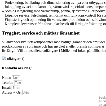
– Projektering, beräkning och dimensionering av nya eller utbyggda 
– Inkoppling av ackumulatortank, värmeväxlare, cirkulationspumpar 
– Sömlös integrering med värmepump, panna, fjärrvärme eller poolv
– Löpande service, felsökning, rengöring och funktionskontroll för stab
– Finjustering och optimering för varmvattenproduktion och stödvärm
– Kompletta leveranser från första platsbesök till färdig driftsättning
Trygghet, service och mätbar lönsamhet
Vi använder kvalitetskomponenter med tydliga garantier och erbjuder s
produktionen av solvärme och hur mycket el eller bränsle som sparas 
livslängd. Vill du installera solfångare i Mölle med fokus på hållbar
Kontakta oss idag!
Namn
Telefon
Email
Adress + Ort