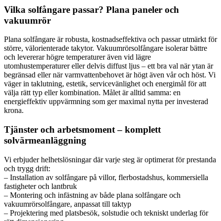
Vilka solfångare passar? Plana paneler och
vakuumrör
Plana solfångare är robusta, kostnadseffektiva och passar utmärkt för
större, välorienterade takytor. Vakuumrörsolfångare isolerar bättre
och levererar högre temperaturer även vid lägre
utomhustemperaturer eller delvis diffust ljus – ett bra val när ytan är
begränsad eller när varmvattenbehovet är högt även vår och höst. Vi
väger in taklutning, estetik, servicevänlighet och energimål för att
välja rätt typ eller kombination. Målet är alltid samma: en
energieffektiv uppvärmning som ger maximal nytta per investerad
krona.
Tjänster och arbetsmoment – komplett
solvärmeanläggning
Vi erbjuder helhetslösningar där varje steg är optimerat för prestanda
och trygg drift:
– Installation av solfångare på villor, flerbostadshus, kommersiella
fastigheter och lantbruk
– Montering och infästning av både plana solfångare och
vakuumrörsolfångare, anpassat till taktyp
– Projektering med platsbesök, solstudie och tekniskt underlag för