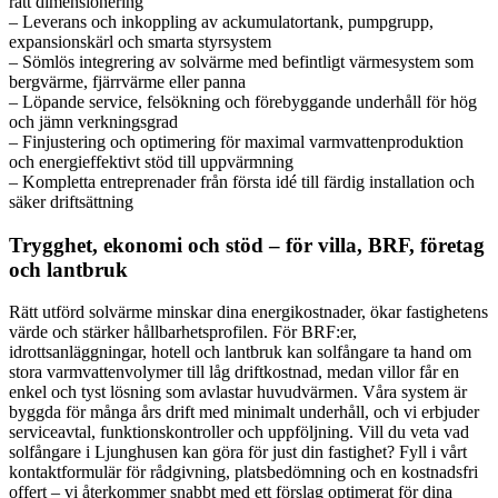
rätt dimensionering
– Leverans och inkoppling av ackumulatortank, pumpgrupp,
expansionskärl och smarta styrsystem
– Sömlös integrering av solvärme med befintligt värmesystem som
bergvärme, fjärrvärme eller panna
– Löpande service, felsökning och förebyggande underhåll för hög
och jämn verkningsgrad
– Finjustering och optimering för maximal varmvattenproduktion
och energieffektivt stöd till uppvärmning
– Kompletta entreprenader från första idé till färdig installation och
säker driftsättning
Trygghet, ekonomi och stöd – för villa, BRF, företag
och lantbruk
Rätt utförd solvärme minskar dina energikostnader, ökar fastighetens
värde och stärker hållbarhetsprofilen. För BRF:er,
idrottsanläggningar, hotell och lantbruk kan solfångare ta hand om
stora varmvattenvolymer till låg driftkostnad, medan villor får en
enkel och tyst lösning som avlastar huvudvärmen. Våra system är
byggda för många års drift med minimalt underhåll, och vi erbjuder
serviceavtal, funktionskontroller och uppföljning. Vill du veta vad
solfångare i Ljunghusen kan göra för just din fastighet? Fyll i vårt
kontaktformulär för rådgivning, platsbedömning och en kostnadsfri
offert – vi återkommer snabbt med ett förslag optimerat för dina