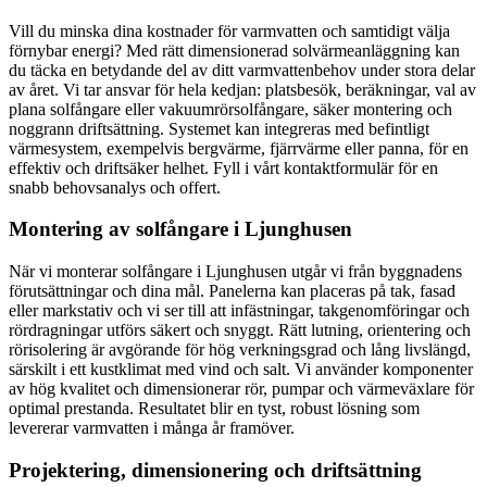
Vill du minska dina kostnader för varmvatten och samtidigt välja
förnybar energi? Med rätt dimensionerad solvärmeanläggning kan
du täcka en betydande del av ditt varmvattenbehov under stora delar
av året. Vi tar ansvar för hela kedjan: platsbesök, beräkningar, val av
plana solfångare eller vakuumrörsolfångare, säker montering och
noggrann driftsättning. Systemet kan integreras med befintligt
värmesystem, exempelvis bergvärme, fjärrvärme eller panna, för en
effektiv och driftsäker helhet. Fyll i vårt kontaktformulär för en
snabb behovsanalys och offert.
Montering av solfångare i Ljunghusen
När vi monterar solfångare i Ljunghusen utgår vi från byggnadens
förutsättningar och dina mål. Panelerna kan placeras på tak, fasad
eller markstativ och vi ser till att infästningar, takgenomföringar och
rördragningar utförs säkert och snyggt. Rätt lutning, orientering och
rörisolering är avgörande för hög verkningsgrad och lång livslängd,
särskilt i ett kustklimat med vind och salt. Vi använder komponenter
av hög kvalitet och dimensionerar rör, pumpar och värmeväxlare för
optimal prestanda. Resultatet blir en tyst, robust lösning som
levererar varmvatten i många år framöver.
Projektering, dimensionering och driftsättning