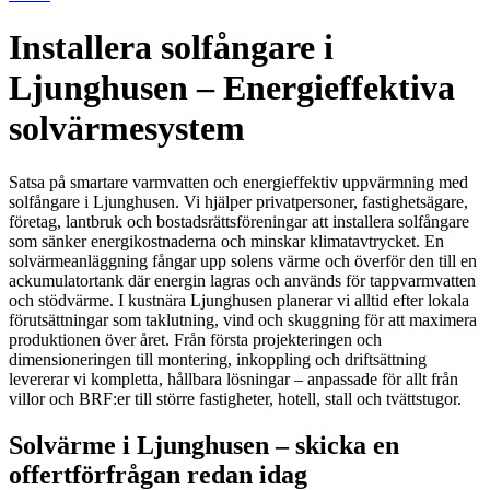
Installera solfångare i
Ljunghusen – Energieffektiva
solvärmesystem
Satsa på smartare varmvatten och energieffektiv uppvärmning med
solfångare i Ljunghusen. Vi hjälper privatpersoner, fastighetsägare,
företag, lantbruk och bostadsrättsföreningar att installera solfångare
som sänker energikostnaderna och minskar klimatavtrycket. En
solvärmeanläggning fångar upp solens värme och överför den till en
ackumulatortank där energin lagras och används för tappvarmvatten
och stödvärme. I kustnära Ljunghusen planerar vi alltid efter lokala
förutsättningar som taklutning, vind och skuggning för att maximera
produktionen över året. Från första projekteringen och
dimensioneringen till montering, inkoppling och driftsättning
levererar vi kompletta, hållbara lösningar – anpassade för allt från
villor och BRF:er till större fastigheter, hotell, stall och tvättstugor.
Solvärme i Ljunghusen – skicka en
offertförfrågan redan idag