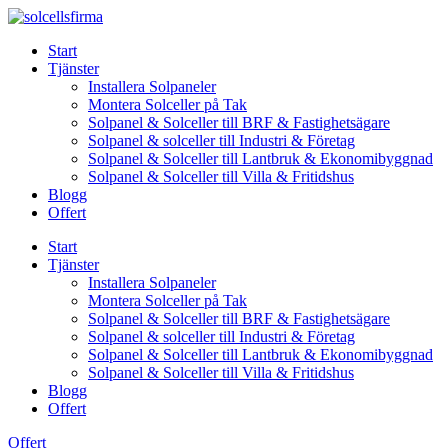
Skip
to
Start
content
Tjänster
Installera Solpaneler
Montera Solceller på Tak
Solpanel & Solceller till BRF & Fastighetsägare
Solpanel & solceller till Industri & Företag
Solpanel & Solceller till Lantbruk & Ekonomibyggnad
Solpanel & Solceller till Villa & Fritidshus
Blogg
Offert
Start
Tjänster
Installera Solpaneler
Montera Solceller på Tak
Solpanel & Solceller till BRF & Fastighetsägare
Solpanel & solceller till Industri & Företag
Solpanel & Solceller till Lantbruk & Ekonomibyggnad
Solpanel & Solceller till Villa & Fritidshus
Blogg
Offert
Offert