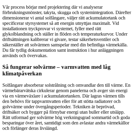
Vår process börjar med projektering där vi analyserar
förbrukningsmönster, takyta, skugga och systemintegration. Därefter
dimensionerar vi antal solfångare, väljer rätt ackumulatortank och
specificerar styrsystemet så att energin utnyttjas maximalt. Vid
installationen tryckprovar vi systemet, fyller med rätt
glykolblandning och ställer in flöden och temperaturkurvor. Under
driftsättningen kalibrerar vi givare, testar säkerhetsventiler och
säkerställer att solvärmen samspelar med din befintliga värmekälla.
Du får tydlig dokumentation samt instruktion i hur anläggningen
används och övervakas.
Så fungerar solvärme – varmvatten med låg
klimatpåverkan
Solfångare absorberar solstrålning och omvandlar den till värme. En
värmebärarvätska cirkulerar genom panelerna och avger sin energi
via en värmeväxlare i ackumulatortanken. Där lagras värmen tills
den behövs för tappvarmvatten eller för att stötta radiatorer och
golvvärme under övergångsperioder. Tekniken är beprövad,
driftsäker och bygger på förnybar energi utan buller eller utsläpp.
Rätt utformad ger solvärme hög verkningsgrad sommartid och goda
besparingar över året, samtidigt som den avlastar andra värmekällor
och förlänger deras livslängd.