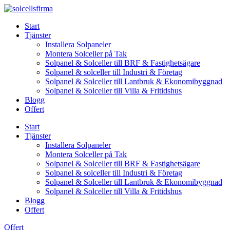
Skip
to
Start
content
Tjänster
Installera Solpaneler
Montera Solceller på Tak
Solpanel & Solceller till BRF & Fastighetsägare
Solpanel & solceller till Industri & Företag
Solpanel & Solceller till Lantbruk & Ekonomibyggnad
Solpanel & Solceller till Villa & Fritidshus
Blogg
Offert
Start
Tjänster
Installera Solpaneler
Montera Solceller på Tak
Solpanel & Solceller till BRF & Fastighetsägare
Solpanel & solceller till Industri & Företag
Solpanel & Solceller till Lantbruk & Ekonomibyggnad
Solpanel & Solceller till Villa & Fritidshus
Blogg
Offert
Offert