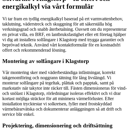
energikalkyl via vårt formulär
Vi tar fram en tydlig energikalkyl baserad på ert varmvattenbehov,
taklutning, väderstreck och skuggning för att säkerställa hög
verkningsgrad och snabb återbetalning. Oavsett om du representerar
en privat villa, en BRF, en lantbruksfastighet eller ett företag hjälper
vi dig att installera solfångare i Klagstorp med trygga garantier och
beprövad teknik. Använd vårt kontaktformulär för en kostnadsfri
offert och rekommenderad lösning.
Montering av solfångare i Klagstorp
Vår montering sker med väderbeständiga infästningar, korrekt
takgenomföring och noggrann tätning för lång livslängd. Vi
monterar solfångare på tegeltak, plåttak och papptak, samt på
markstativ när takytor inte räcker till. Fästen dimensioneras för vind-
och snölast i Klagstorp, rörledningar isoleras effektivt och vi drar
kortast möjliga sträckor för att minimera värmeförluster. Efter
installation trycktestar vi solkretsen, fyller med frostskyddad
värmebärarvätska och dokumenterar anläggningen så att drift och
service blir enkel.
Projektering, dimensionering och driftsättning