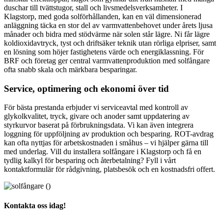
duschar till tvättstugor, stall och livsmedelsverksamheter. I
Klagstorp, med goda solförhållanden, kan en väl dimensionerad
anläggning täcka en stor del av varmvattenbehovet under årets ljusa
månader och bidra med stödvärme när solen står lägre. Ni får lägre
koldioxidavtryck, tyst och driftsäker teknik utan rörliga elpriser, samt
en lösning som höjer fastighetens värde och energiklassning. För
BRF och företag ger central varmvattenproduktion med solfångare
ofta snabb skala och märkbara besparingar.
Service, optimering och ekonomi över tid
För bästa prestanda erbjuder vi serviceavtal med kontroll av
glykolkvalitet, tryck, givare och anoder samt uppdatering av
styrkurvor baserat på förbrukningsdata. Vi kan även integrera
loggning för uppföljning av produktion och besparing. ROT-avdrag
kan ofta nyttjas för arbetskostnaden i småhus – vi hjälper gärna till
med underlag. Vill du installera solfångare i Klagstorp och få en
tydlig kalkyl för besparing och återbetalning? Fyll i vårt
kontaktformulär för rådgivning, platsbesök och en kostnadsfri offert.
Kontakta oss idag!