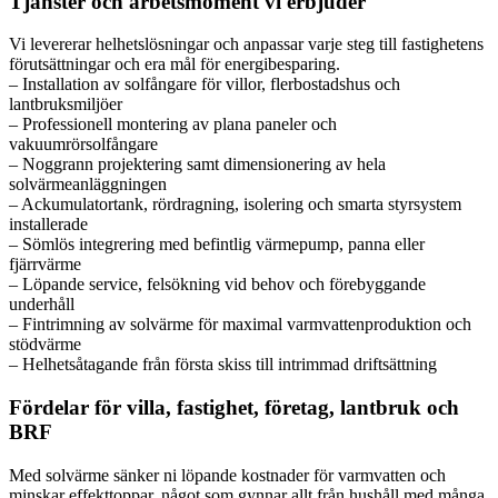
Tjänster och arbetsmoment vi erbjuder
Vi levererar helhetslösningar och anpassar varje steg till fastighetens
förutsättningar och era mål för energibesparing.
– Installation av solfångare för villor, flerbostadshus och
lantbruksmiljöer
– Professionell montering av plana paneler och
vakuumrörsolfångare
– Noggrann projektering samt dimensionering av hela
solvärmeanläggningen
– Ackumulatortank, rördragning, isolering och smarta styrsystem
installerade
– Sömlös integrering med befintlig värmepump, panna eller
fjärrvärme
– Löpande service, felsökning vid behov och förebyggande
underhåll
– Fintrimning av solvärme för maximal varmvattenproduktion och
stödvärme
– Helhetsåtagande från första skiss till intrimmad driftsättning
Fördelar för villa, fastighet, företag, lantbruk och
BRF
Med solvärme sänker ni löpande kostnader för varmvatten och
minskar effekttoppar, något som gynnar allt från hushåll med många