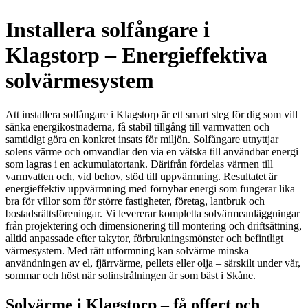
Installera solfångare i
Klagstorp – Energieffektiva
solvärmesystem
Att installera solfångare i Klagstorp är ett smart steg för dig som vill
sänka energikostnaderna, få stabil tillgång till varmvatten och
samtidigt göra en konkret insats för miljön. Solfångare utnyttjar
solens värme och omvandlar den via en vätska till användbar energi
som lagras i en ackumulatortank. Därifrån fördelas värmen till
varmvatten och, vid behov, stöd till uppvärmning. Resultatet är
energieffektiv uppvärmning med förnybar energi som fungerar lika
bra för villor som för större fastigheter, företag, lantbruk och
bostadsrättsföreningar. Vi levererar kompletta solvärmeanläggningar
från projektering och dimensionering till montering och driftsättning,
alltid anpassade efter takytor, förbrukningsmönster och befintligt
värmesystem. Med rätt utformning kan solvärme minska
användningen av el, fjärrvärme, pellets eller olja – särskilt under vår,
sommar och höst när solinstrålningen är som bäst i Skåne.
Solvärme i Klagstorp – få offert och