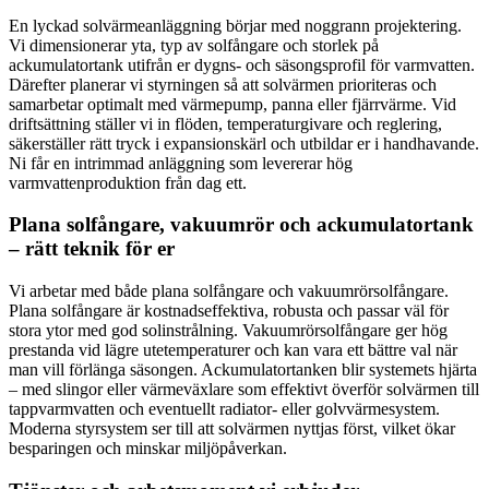
En lyckad solvärmeanläggning börjar med noggrann projektering.
Vi dimensionerar yta, typ av solfångare och storlek på
ackumulatortank utifrån er dygns- och säsongsprofil för varmvatten.
Därefter planerar vi styrningen så att solvärmen prioriteras och
samarbetar optimalt med värmepump, panna eller fjärrvärme. Vid
driftsättning ställer vi in flöden, temperaturgivare och reglering,
säkerställer rätt tryck i expansionskärl och utbildar er i handhavande.
Ni får en intrimmad anläggning som levererar hög
varmvattenproduktion från dag ett.
Plana solfångare, vakuumrör och ackumulatortank
– rätt teknik för er
Vi arbetar med både plana solfångare och vakuumrörsolfångare.
Plana solfångare är kostnadseffektiva, robusta och passar väl för
stora ytor med god solinstrålning. Vakuumrörsolfångare ger hög
prestanda vid lägre utetemperaturer och kan vara ett bättre val när
man vill förlänga säsongen. Ackumulatortanken blir systemets hjärta
– med slingor eller värmeväxlare som effektivt överför solvärmen till
tappvarmvatten och eventuellt radiator- eller golvvärmesystem.
Moderna styrsystem ser till att solvärmen nyttjas först, vilket ökar
besparingen och minskar miljöpåverkan.