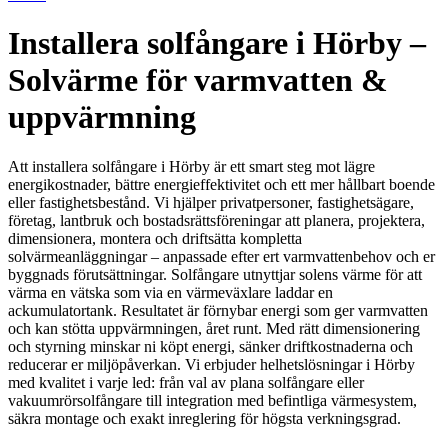
Installera solfångare i Hörby –
Solvärme för varmvatten &
uppvärmning
Att installera solfångare i Hörby är ett smart steg mot lägre
energikostnader, bättre energieffektivitet och ett mer hållbart boende
eller fastighetsbestånd. Vi hjälper privatpersoner, fastighetsägare,
företag, lantbruk och bostadsrättsföreningar att planera, projektera,
dimensionera, montera och driftsätta kompletta
solvärmeanläggningar – anpassade efter ert varmvattenbehov och er
byggnads förutsättningar. Solfångare utnyttjar solens värme för att
värma en vätska som via en värmeväxlare laddar en
ackumulatortank. Resultatet är förnybar energi som ger varmvatten
och kan stötta uppvärmningen, året runt. Med rätt dimensionering
och styrning minskar ni köpt energi, sänker driftkostnaderna och
reducerar er miljöpåverkan. Vi erbjuder helhetslösningar i Hörby
med kvalitet i varje led: från val av plana solfångare eller
vakuumrörsolfångare till integration med befintliga värmesystem,
säkra montage och exakt inreglering för högsta verkningsgrad.