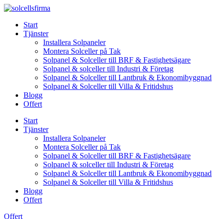
Skip
to
Start
content
Tjänster
Installera Solpaneler
Montera Solceller på Tak
Solpanel & Solceller till BRF & Fastighetsägare
Solpanel & solceller till Industri & Företag
Solpanel & Solceller till Lantbruk & Ekonomibyggnad
Solpanel & Solceller till Villa & Fritidshus
Blogg
Offert
Start
Tjänster
Installera Solpaneler
Montera Solceller på Tak
Solpanel & Solceller till BRF & Fastighetsägare
Solpanel & solceller till Industri & Företag
Solpanel & Solceller till Lantbruk & Ekonomibyggnad
Solpanel & Solceller till Villa & Fritidshus
Blogg
Offert
Offert