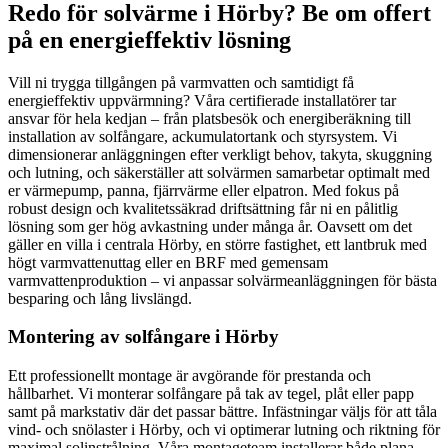
Redo för solvärme i Hörby? Be om offert
på en energieffektiv lösning
Vill ni trygga tillgången på varmvatten och samtidigt få
energieffektiv uppvärmning? Våra certifierade installatörer tar
ansvar för hela kedjan – från platsbesök och energiberäkning till
installation av solfångare, ackumulatortank och styrsystem. Vi
dimensionerar anläggningen efter verkligt behov, takyta, skuggning
och lutning, och säkerställer att solvärmen samarbetar optimalt med
er värmepump, panna, fjärrvärme eller elpatron. Med fokus på
robust design och kvalitetssäkrad driftsättning får ni en pålitlig
lösning som ger hög avkastning under många år. Oavsett om det
gäller en villa i centrala Hörby, en större fastighet, ett lantbruk med
högt varmvattenuttag eller en BRF med gemensam
varmvattenproduktion – vi anpassar solvärmeanläggningen för bästa
besparing och lång livslängd.
Montering av solfångare i Hörby
Ett professionellt montage är avgörande för prestanda och
hållbarhet. Vi monterar solfångare på tak av tegel, plåt eller papp
samt på markstativ där det passar bättre. Infästningar väljs för att tåla
vind- och snölaster i Hörby, och vi optimerar lutning och riktning för
maximal solinstrålning. Våra montageteam installerar både plana