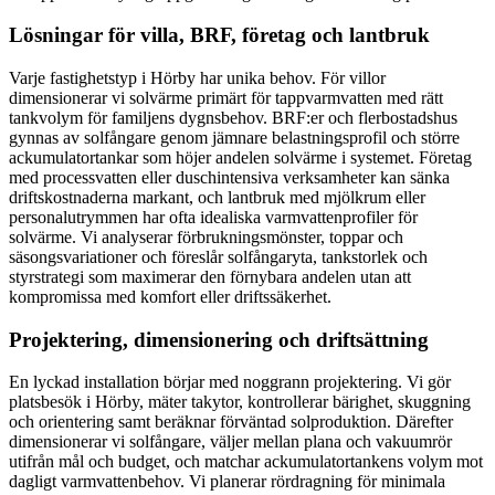
Lösningar för villa, BRF, företag och lantbruk
Varje fastighetstyp i Hörby har unika behov. För villor
dimensionerar vi solvärme primärt för tappvarmvatten med rätt
tankvolym för familjens dygnsbehov. BRF:er och flerbostadshus
gynnas av solfångare genom jämnare belastningsprofil och större
ackumulatortankar som höjer andelen solvärme i systemet. Företag
med processvatten eller duschintensiva verksamheter kan sänka
driftskostnaderna markant, och lantbruk med mjölkrum eller
personalutrymmen har ofta idealiska varmvattenprofiler för
solvärme. Vi analyserar förbrukningsmönster, toppar och
säsongsvariationer och föreslår solfångaryta, tankstorlek och
styrstrategi som maximerar den förnybara andelen utan att
kompromissa med komfort eller driftssäkerhet.
Projektering, dimensionering och driftsättning
En lyckad installation börjar med noggrann projektering. Vi gör
platsbesök i Hörby, mäter takytor, kontrollerar bärighet, skuggning
och orientering samt beräknar förväntad solproduktion. Därefter
dimensionerar vi solfångare, väljer mellan plana och vakuumrör
utifrån mål och budget, och matchar ackumulatortankens volym mot
dagligt varmvattenbehov. Vi planerar rördragning för minimala