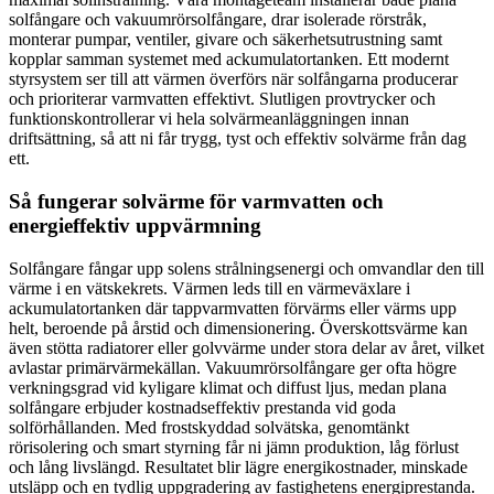
solfångare och vakuumrörsolfångare, drar isolerade rörstråk,
monterar pumpar, ventiler, givare och säkerhetsutrustning samt
kopplar samman systemet med ackumulatortanken. Ett modernt
styrsystem ser till att värmen överförs när solfångarna producerar
och prioriterar varmvatten effektivt. Slutligen provtrycker och
funktionskontrollerar vi hela solvärmeanläggningen innan
driftsättning, så att ni får trygg, tyst och effektiv solvärme från dag
ett.
Så fungerar solvärme för varmvatten och
energieffektiv uppvärmning
Solfångare fångar upp solens strålningsenergi och omvandlar den till
värme i en vätskekrets. Värmen leds till en värmeväxlare i
ackumulatortanken där tappvarmvatten förvärms eller värms upp
helt, beroende på årstid och dimensionering. Överskottsvärme kan
även stötta radiatorer eller golvvärme under stora delar av året, vilket
avlastar primärvärmekällan. Vakuumrörsolfångare ger ofta högre
verkningsgrad vid kyligare klimat och diffust ljus, medan plana
solfångare erbjuder kostnadseffektiv prestanda vid goda
solförhållanden. Med frostskyddad solvätska, genomtänkt
rörisolering och smart styrning får ni jämn produktion, låg förlust
och lång livslängd. Resultatet blir lägre energikostnader, minskade
utsläpp och en tydlig uppgradering av fastighetens energiprestanda.