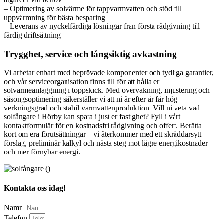
– Optimering av solvärme för tappvarmvatten och stöd till
uppvärmning för bästa besparing
– Leverans av nyckelfärdiga lösningar från första rådgivning till
färdig driftsättning
Trygghet, service och långsiktig avkastning
Vi arbetar enbart med beprövade komponenter och tydliga garantier,
och vår serviceorganisation finns till för att hålla er
solvärmeanläggning i toppskick. Med övervakning, injustering och
säsongsoptimering säkerställer vi att ni år efter år får hög
verkningsgrad och stabil varmvattenproduktion. Vill ni veta vad
solfångare i Hörby kan spara i just er fastighet? Fyll i vårt
kontaktformulär för en kostnadsfri rådgivning och offert. Berätta
kort om era förutsättningar – vi återkommer med ett skräddarsytt
förslag, preliminär kalkyl och nästa steg mot lägre energikostnader
och mer förnybar energi.
Kontakta oss idag!
Namn
Telefon