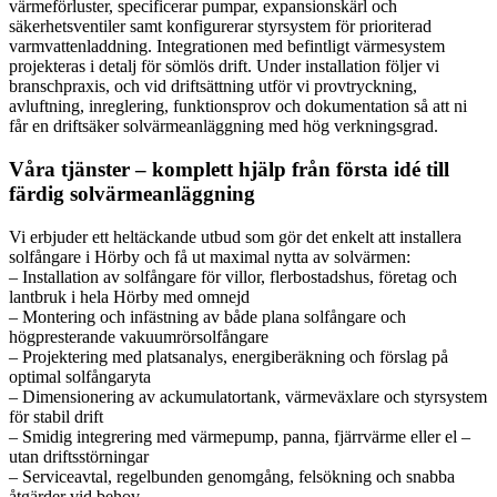
värmeförluster, specificerar pumpar, expansionskärl och
säkerhetsventiler samt konfigurerar styrsystem för prioriterad
varmvattenladdning. Integrationen med befintligt värmesystem
projekteras i detalj för sömlös drift. Under installation följer vi
branschpraxis, och vid driftsättning utför vi provtryckning,
avluftning, inreglering, funktionsprov och dokumentation så att ni
får en driftsäker solvärmeanläggning med hög verkningsgrad.
Våra tjänster – komplett hjälp från första idé till
färdig solvärmeanläggning
Vi erbjuder ett heltäckande utbud som gör det enkelt att installera
solfångare i Hörby och få ut maximal nytta av solvärmen:
– Installation av solfångare för villor, flerbostadshus, företag och
lantbruk i hela Hörby med omnejd
– Montering och infästning av både plana solfångare och
högpresterande vakuumrörsolfångare
– Projektering med platsanalys, energiberäkning och förslag på
optimal solfångaryta
– Dimensionering av ackumulatortank, värmeväxlare och styrsystem
för stabil drift
– Smidig integrering med värmepump, panna, fjärrvärme eller el –
utan driftsstörningar
– Serviceavtal, regelbunden genomgång, felsökning och snabba
åtgärder vid behov