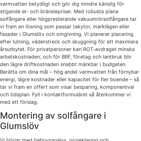
varmvatten betydligt och gör dig mindre känslig för
stigande el- och bränslepriser. Med robusta plana
solfångare eller högpresterande vakuumrörsolfångare tar
vi fram en lösning som passar takytor, marklägen eller
fasader i Glumslöv och omgivning. Vi planerar placering
efter lutning, väderstreck och skuggning för att maximera
årsutbytet. För privatpersoner kan ROT-avdraget minska
arbetskostnaden, och för BRF, företag och lantbruk blir
den lägre driftkostnaden snabbt märkbar i budgeten.
Berätta om dina mål – hög andel varmvatten från förnybar
energi, lägre kostnader eller kapacitet för fler boende – så
tar vi fram en offert som visar besparing, komponentval
och tidsplan. Fyll i kontaktformuläret så återkommer vi
med ett förslag.
Montering av solfångare i
Glumslöv
Vi börjar med behovsanalys, projektering och