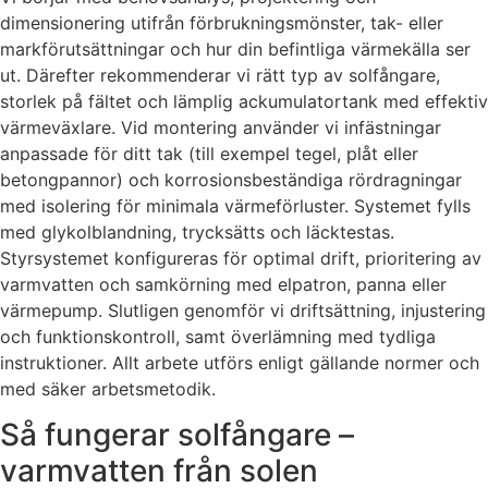
dimensionering utifrån förbrukningsmönster, tak- eller
markförutsättningar och hur din befintliga värmekälla ser
ut. Därefter rekommenderar vi rätt typ av solfångare,
storlek på fältet och lämplig ackumulatortank med effektiv
värmeväxlare. Vid montering använder vi infästningar
anpassade för ditt tak (till exempel tegel, plåt eller
betongpannor) och korrosionsbeständiga rördragningar
med isolering för minimala värmeförluster. Systemet fylls
med glykolblandning, trycksätts och läcktestas.
Styrsystemet konfigureras för optimal drift, prioritering av
varmvatten och samkörning med elpatron, panna eller
värmepump. Slutligen genomför vi driftsättning, injustering
och funktionskontroll, samt överlämning med tydliga
instruktioner. Allt arbete utförs enligt gällande normer och
med säker arbetsmetodik.
Så fungerar solfångare –
varmvatten från solen